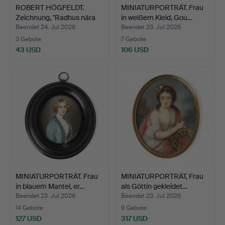
ROBERT HÖGFELDT.
MINIATURPORTRÄT. Frau
Zeichnung, "Radhus nära
in weißem Kleid, Gou…
g…
Beendet 24. Jul 2026
Beendet 23. Jul 2026
3 Gebote
7 Gebote
43 USD
106 USD
MINIATURPORTRÄT. Frau
MINIATURPORTRÄT, Frau
in blauem Mantel, er…
als Göttin gekleidet…
Beendet 23. Jul 2026
Beendet 23. Jul 2026
14 Gebote
9 Gebote
127 USD
317 USD