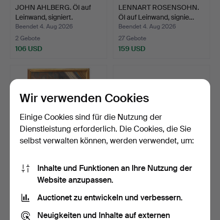
JOHN AHLBERG. Öl auf
LENNART ROSENSOHN.
Leinwand, signiert.
Öl auf Leinwand, signie…
Beendet 4. Aug 2026
Beendet 4. Aug 2026
2 Gebote
27 Gebote
106 USD
159 USD
Wir verwenden Cookies
Einige Cookies sind für die Nutzung der
Dienstleistung erforderlich. Die Cookies, die Sie
selbst verwalten können, werden verwendet, um:
Inhalte und Funktionen an Ihre Nutzung der
OIDENTIFIERAD
UNBEKANNTER
Website anzupassen.
KONSTNÄR. Öl auf
KÜNSTLER, Öl auf
Leinwand, d…
Leinwand, ein…
Beendet 4. Aug 2026
Beendet 4. Aug 2026
Auctionet zu entwickeln und verbessern.
34 Gebote
7 Gebote
454 USD
254 USD
Neuigkeiten und Inhalte auf externen