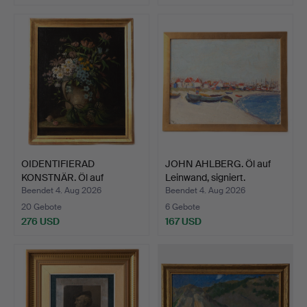
OIDENTIFIERAD
JOHN AHLBERG. Öl auf
KONSTNÄR. Öl auf
Leinwand, signiert.
Leinwand, m…
Beendet 4. Aug 2026
Beendet 4. Aug 2026
20 Gebote
6 Gebote
276 USD
167 USD