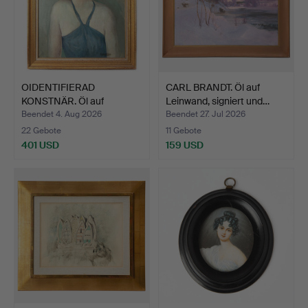
OIDENTIFIERAD
CARL BRANDT. Öl auf
KONSTNÄR. Öl auf
Leinwand, signiert und…
Leinwand, s…
Beendet 4. Aug 2026
Beendet 27. Jul 2026
22 Gebote
11 Gebote
401 USD
159 USD