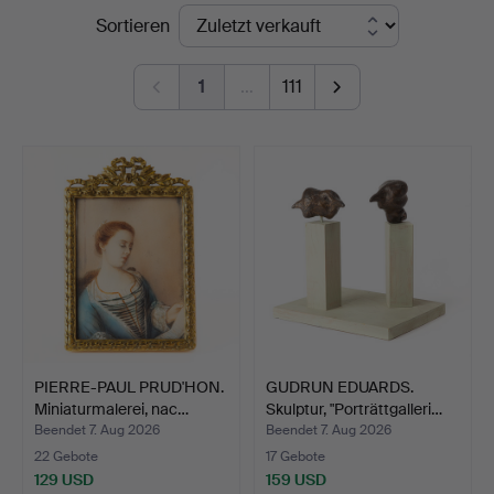
Endpreise
Sortieren
1
…
111
PIERRE-PAUL PRUD'HON.
GUDRUN EDUARDS.
Miniaturmalerei, nac…
Skulptur, "Porträttgalleri…
Beendet 7. Aug 2026
Beendet 7. Aug 2026
22 Gebote
17 Gebote
129 USD
159 USD