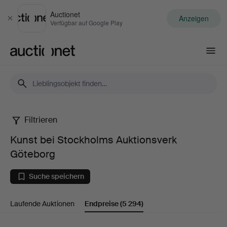
Auctionet
Anzeigen
Schließen
Verfügbar auf Google Play
Auctionet.com
Filtrieren
Kunst
Kunst bei Stockholms Auktionsverk
bei
Göteborg
Stockholms
Suche speichern
Auktionsverk
Laufende Auktionen
Endpreise
(5 294)
Göteborg