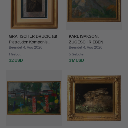
GRAFISCHER DRUCK, auf
KARL ISAKSON.
Platte, den Komponis…
ZUGESCHRIEBEN.
Berglandschaf…
Beendet 4. Aug 2026
Beendet 4. Aug 2026
1 Gebot
5 Gebote
32 USD
317 USD