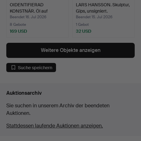
OIDENTIFIERAD
LARS HANSSON. Skulptur,
KONSTNÄR. Öl auf
Gips, unsigniert.
Leinwand.
Beendet 16. Jul 2026
Beendet 15. Jul 2026
8 Gebote
1 Gebot
169 USD
32 USD
Weitere Objekte anzeigen
Suche speichern
Auktionsarchiv
Sie suchen in unserem Archiv der beendeten
Auktionen.
Stattdessen laufende Auktionen anzeigen.