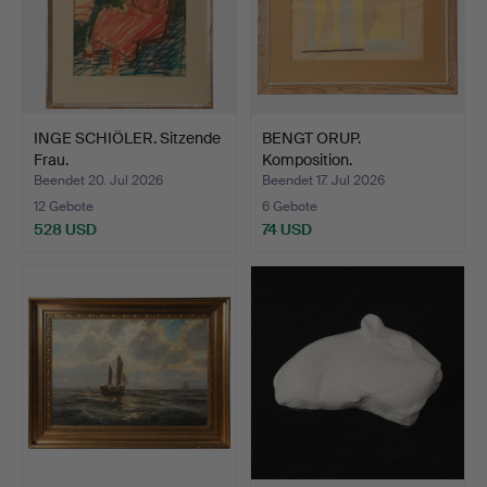
INGE SCHIÖLER. Sitzende
BENGT ORUP.
Frau.
Komposition.
Beendet 20. Jul 2026
Beendet 17. Jul 2026
12 Gebote
6 Gebote
528 USD
74 USD