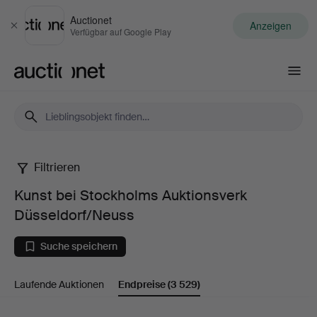
Auctionet
Anzeigen
Schließen
Verfügbar auf Google Play
Auctionet.com
Filtrieren
Kunst
Kunst bei Stockholms Auktionsverk
bei
Düsseldorf/Neuss
Stockholms
Suche speichern
Auktionsverk
Laufende Auktionen
Endpreise
(3 529)
Düsseldorf/Neuss