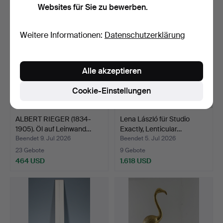
Websites für Sie zu bewerben.
Weitere Informationen:
Datenschutzerklärung
Alle akzeptieren
Cookie-Einstellungen
ALBERT RIEGER (1834-
Lena László für Studio
1905). Öl auf Leinwand…
Exactly, Lenticular…
Beendet 9. Jul 2026
Beendet 5. Jul 2026
23 Gebote
9 Gebote
464 USD
1.618 USD