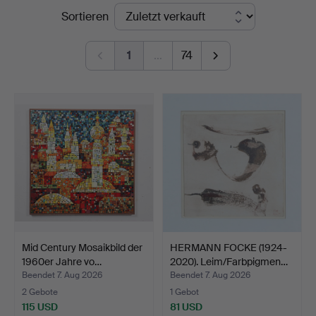
Endpreise
Sortieren
1
…
74
Mid Century Mosaikbild der
HERMANN FOCKE (1924-
1960er Jahre vo…
2020). Leim/Farbpigmen…
Beendet 7. Aug 2026
Beendet 7. Aug 2026
2 Gebote
1 Gebot
115 USD
81 USD