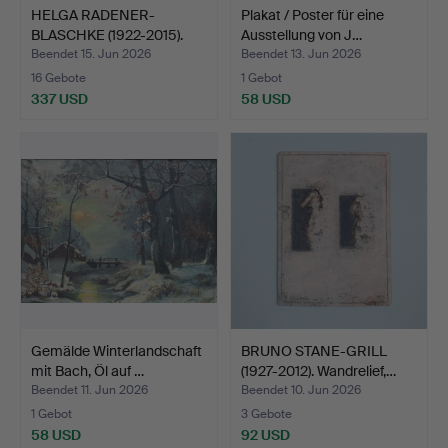
HELGA RADENER-
Plakat / Poster für eine
BLASCHKE (1922-2015).
Ausstellung von J…
Mischt…
Beendet 15. Jun 2026
Beendet 13. Jun 2026
16 Gebote
1 Gebot
337 USD
58 USD
Gemälde Winterlandschaft
BRUNO STANE-GRILL
mit Bach, Öl auf …
(1927-2012). Wandrelief,…
Beendet 11. Jun 2026
Beendet 10. Jun 2026
1 Gebot
3 Gebote
58 USD
92 USD