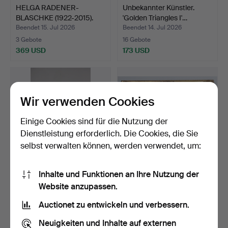
HELGA RADENER-
Unbekannter Künstler.
BLASCHKE (1922-2015).
'Golden Triangles I'…
Ölfarb…
Beendet 15. Jul 2026
Beendet 14. Jul 2026
3 Gebote
16 Gebote
369 USD
173 USD
Wir verwenden Cookies
Einige Cookies sind für die Nutzung der
Dienstleistung erforderlich. Die Cookies, die Sie
selbst verwalten können, werden verwendet, um:
Inhalte und Funktionen an Ihre Nutzung der
Lena László, Acryl auf
Unbekannter Künstler.
Website anzupassen.
Leinwand, 'Exactly …
'Gehöft am Bach', Öl…
Beendet 10. Jul 2026
Beendet 9. Jul 2026
Auctionet zu entwickeln und verbessern.
5 Gebote
1 Gebot
869 USD
58 USD
Neuigkeiten und Inhalte auf externen