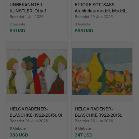
UNBEKANNTER
ETTORE SOTTSASS.
KÜNSTLER. Öl auf
Architekturmodell, Modell…
Leinwand, '' …
Beendet 1. Jul 2026
Beendet 29. Jun 2026
2 Gebote
3 Gebote
64 USD
868 USD
HELGA RADENER-
HELGA RADENER-
BLASCHKE (1922-2015). Öl
BLASCHKE (1922-2015).
auf…
Ölfarb…
Beendet 26. Jun 2026
Beendet 25. Jun 2026
11 Gebote
8 Gebote
383 USD
347 USD