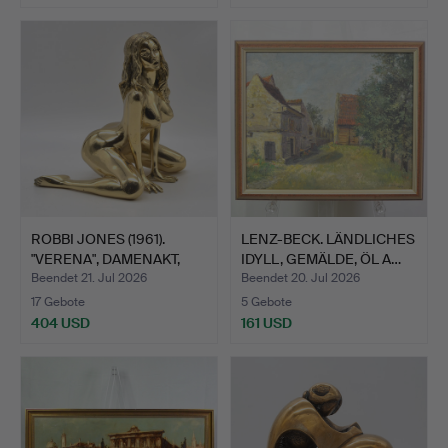
ROBBI JONES (1961).
LENZ-BECK. LÄNDLICHES
"VERENA", DAMENAKT,
IDYLL, GEMÄLDE, ÖL A…
SK…
Beendet 21. Jul 2026
Beendet 20. Jul 2026
17 Gebote
5 Gebote
404 USD
161 USD