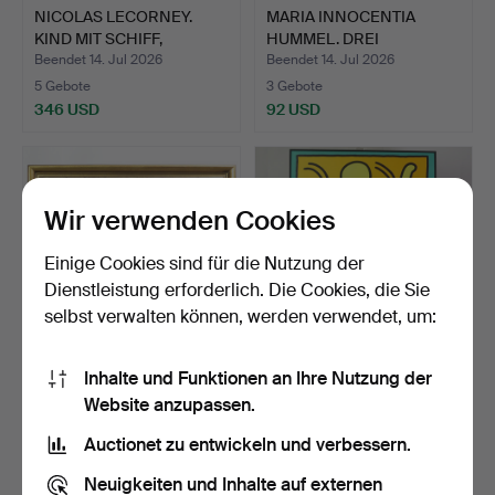
NICOLAS LECORNEY.
MARIA INNOCENTIA
KIND MIT SCHIFF,
HUMMEL. DREI
BRONZE …
"HUMMELFIGUR…
Beendet 14. Jul 2026
Beendet 14. Jul 2026
5 Gebote
3 Gebote
346 USD
92 USD
Wir verwenden Cookies
Einige Cookies sind für die Nutzung der
Dienstleistung erforderlich. Die Cookies, die Sie
selbst verwalten können, werden verwendet, um:
Inhalte und Funktionen an Ihre Nutzung der
RIHARD JAKOPIČ
KEITH HARING. NACH.
Website anzupassen.
(1869-1943). "SEJALEC",
PLAKAT, "MONTREUX
GEM…
1983…
Beendet 13. Jul 2026
Beendet 10. Jul 2026
Auctionet zu entwickeln und verbessern.
29 Gebote
1 Gebot
12.676 USD
116 USD
Neuigkeiten und Inhalte auf externen