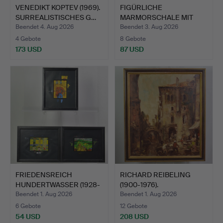
VENEDIKT KOPTEV (1969).
FIGÜRLICHE
SURREALISTISCHES G…
MARMORSCHALE MIT
PLASTISCHEM BR…
Beendet 4. Aug 2026
Beendet 3. Aug 2026
4 Gebote
8 Gebote
173 USD
87 USD
FRIEDENSREICH
RICHARD REIBELING
HUNDERTWASSER (1928-
(1900-1976).
2000). D…
VENEZIANISC…
Beendet 1. Aug 2026
Beendet 1. Aug 2026
6 Gebote
12 Gebote
54 USD
208 USD