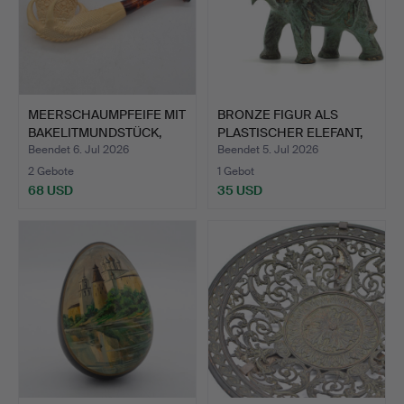
MEERSCHAUMPFEIFE MIT
BRONZE FIGUR ALS
BAKELITMUNDSTÜCK,
PLASTISCHER ELEFANT,
VOG…
20. …
Beendet 6. Jul 2026
Beendet 5. Jul 2026
2 Gebote
1 Gebot
68 USD
35 USD