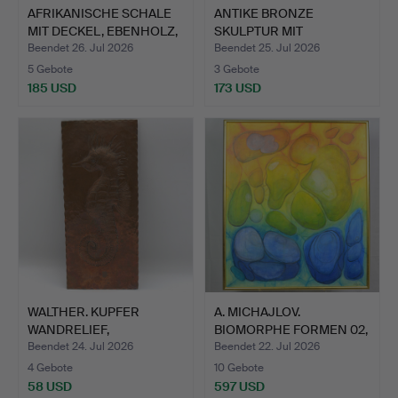
AFRIKANISCHE SCHALE
ANTIKE BRONZE
MIT DECKEL, EBENHOLZ,
SKULPTUR MIT
…
DARSTELLUNG EIN…
Beendet 26. Jul 2026
Beendet 25. Jul 2026
5 Gebote
3 Gebote
185 USD
173 USD
WALTHER. KUPFER
A. MICHAJLOV.
WANDRELIEF,
BIOMORPHE FORMEN 02,
HANDGEHÄMMERT,…
ACRYL A…
Beendet 24. Jul 2026
Beendet 22. Jul 2026
4 Gebote
10 Gebote
58 USD
597 USD