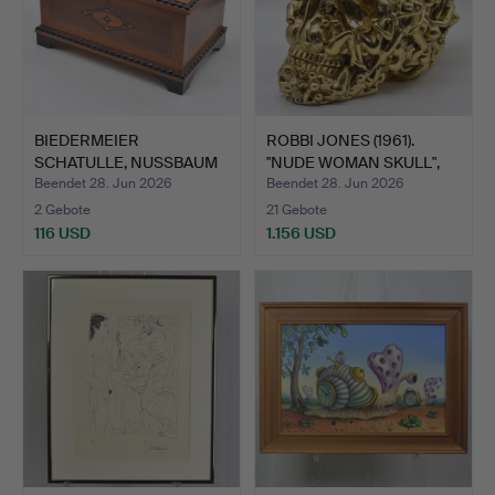
BIEDERMEIER
ROBBI JONES (1961).
SCHATULLE, NUSSBAUM
"NUDE WOMAN SKULL",
MIT HOLZ- …
SK…
Beendet 28. Jun 2026
Beendet 28. Jun 2026
2 Gebote
21 Gebote
116 USD
1.156 USD