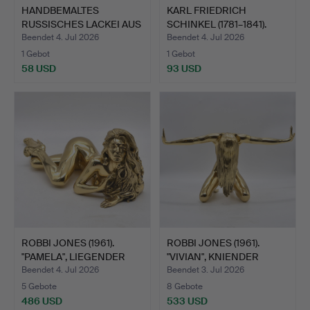
HANDBEMALTES
KARL FRIEDRICH
RUSSISCHES LACKEI AUS
SCHINKEL (1781–1841).
HOLZ MI…
BERLI…
Beendet 4. Jul 2026
Beendet 4. Jul 2026
1 Gebot
1 Gebot
58 USD
93 USD
ROBBI JONES (1961).
ROBBI JONES (1961).
"PAMELA", LIEGENDER
"VIVIAN", KNIENDER
DA…
DAM…
Beendet 4. Jul 2026
Beendet 3. Jul 2026
5 Gebote
8 Gebote
486 USD
533 USD