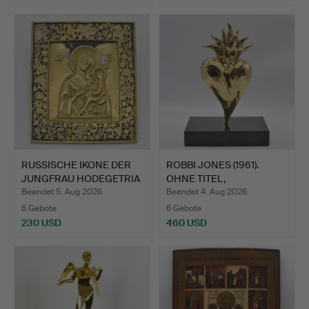
RUSSISCHE IKONE DER
ROBBI JONES (1961).
JUNGFRAU HODEGETRIA
OHNE TITEL,
BR…
BRENNENDES…
Beendet 5. Aug 2026
Beendet 4. Aug 2026
6 Gebote
6 Gebote
230 USD
460 USD