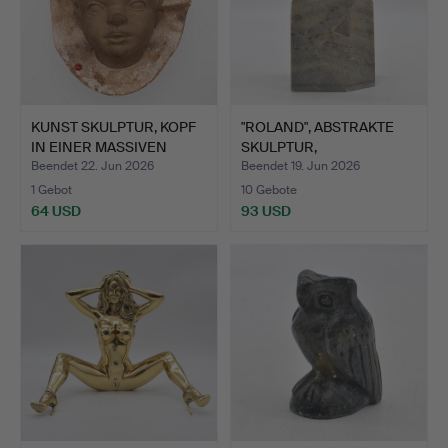
KUNST SKULPTUR, KOPF
"ROLAND", ABSTRAKTE
IN EINER MASSIVEN
SKULPTUR,
FOR…
DURCHBROCHEN…
Beendet 22. Jun 2026
Beendet 19. Jun 2026
1 Gebot
10 Gebote
64 USD
93 USD