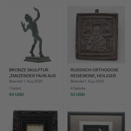
BRONZE SKULPTUR
RUSSISCH ORTHODOXE
„TANZENDER FAUN AUS
REISEIKONE, HEILIGER
POMPEJ…
NI…
Beendet 1. Aug 2026
Beendet 1. Aug 2026
1 Gebot
4 Gebote
93 USD
52 USD