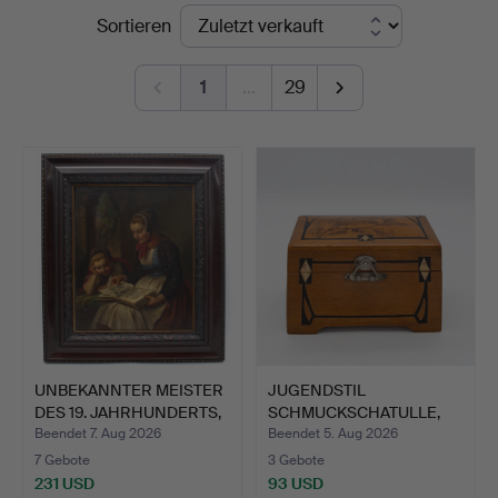
Endpreise
Sortieren
Kleinhenz
1
…
29
UNBEKANNTER MEISTER
JUGENDSTIL
DES 19. JAHRHUNDERTS,
SCHMUCKSCHATULLE,
…
AUS BIRNBAUM …
Beendet 7. Aug 2026
Beendet 5. Aug 2026
7 Gebote
3 Gebote
231 USD
93 USD