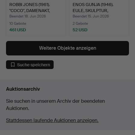
ROBBI JONES (1961).
ENOS GUNJA (1946).
"COCO", DAMENAKT,
EULE, SKULPTUR,
SKUL…
SPEKTST…
Beendet 18. Jun 2026
Beendet 15. Jun 2026
10 Gebote
2 Gebote
461 USD
52 USD
Weitere Objekte anzeigen
Suche speichern
Auktionsarchiv
Sie suchen in unserem Archiv der beendeten
Auktionen.
Stattdessen laufende Auktionen anzeigen.