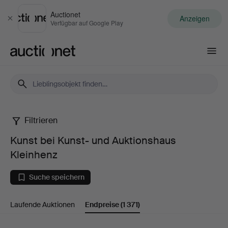
Auctionet
Anzeigen
Schließen
Verfügbar auf Google Play
Auctionet.com
Filtrieren
Kunst
Kunst bei Kunst- und Auktionshaus
bei
Kleinhenz
Kunst-
Suche speichern
und
Laufende Auktionen
Endpreise
(1 371)
Auktionshaus