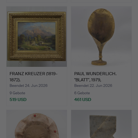
FRANZ KREUZER (1819-
PAUL WUNDERLICH.
1872).
"BLATT", 1979,
LANDSCHAFTSGEMÄ…
BRONZESKU…
Beendet 24. Jun 2026
Beendet 22. Jun 2026
9 Gebote
6 Gebote
519 USD
461 USD