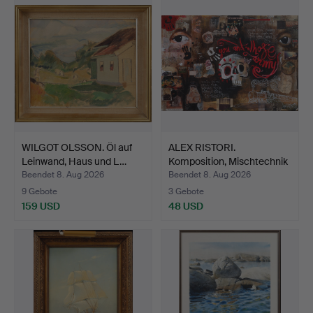
WILGOT OLSSON. Öl auf
ALEX RISTORI.
Leinwand, Haus und L…
Komposition, Mischtechnik
mi…
Beendet 8. Aug 2026
Beendet 8. Aug 2026
9 Gebote
3 Gebote
159 USD
48 USD