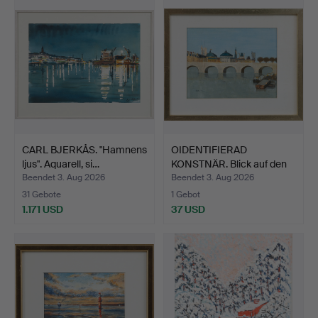
CARL BJERKÅS. "Hamnens
OIDENTIFIERAD
ljus". Aquarell, si…
KONSTNÄR. Blick auf den
Pont…
Beendet 3. Aug 2026
Beendet 3. Aug 2026
31 Gebote
1 Gebot
1.171 USD
37 USD