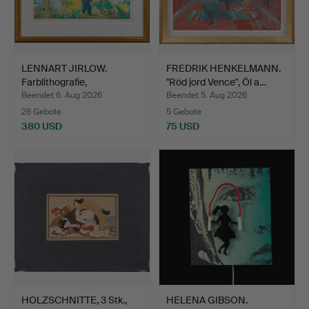
LENNART JIRLOW.
FREDRIK HENKELMANN.
Farblithografie,
"Röd jord Vence", Öl a…
Gartenmot…
Beendet 6. Aug 2026
Beendet 5. Aug 2026
26 Gebote
5 Gebote
380 USD
75 USD
HOLZSCHNITTE, 3 Stk.,
HELENA GIBSON.