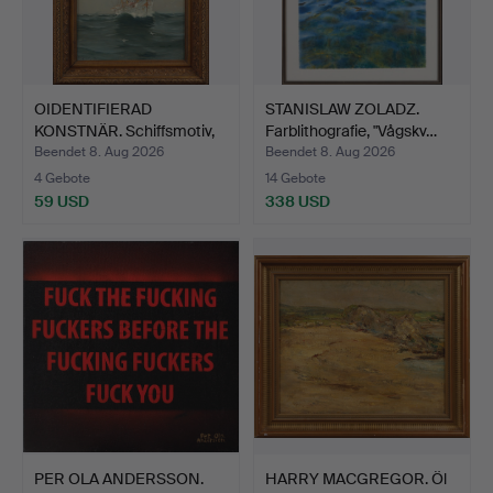
OIDENTIFIERAD
STANISLAW ZOLADZ.
KONSTNÄR. Schiffsmotiv,
Farblithografie, "Vågskv…
sign…
Beendet 8. Aug 2026
Beendet 8. Aug 2026
4 Gebote
14 Gebote
59 USD
338 USD
PER OLA ANDERSSON.
HARRY MACGREGOR. Öl