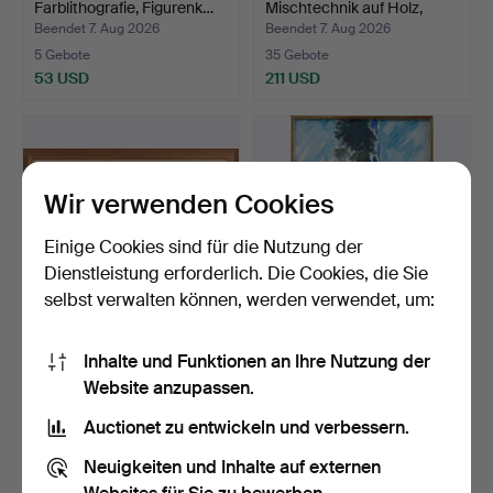
Farblithografie, Figurenk…
Mischtechnik auf Holz,
Umarm…
Beendet 7. Aug 2026
Beendet 7. Aug 2026
5 Gebote
35 Gebote
53 USD
211 USD
Wir verwenden Cookies
Einige Cookies sind für die Nutzung der
Dienstleistung erforderlich. Die Cookies, die Sie
selbst verwalten können, werden verwendet, um:
TIBOR KOOS. Öl auf
ROLAND K NILSSON. Öl
Inhalte und Funktionen an Ihre Nutzung der
Leinwand, signiert und …
auf Leinwand, Pflanze…
Website anzupassen.
Beendet 7. Aug 2026
Beendet 7. Aug 2026
12 Gebote
19 Gebote
Auctionet zu entwickeln und verbessern.
233 USD
201 USD
Neuigkeiten und Inhalte auf externen