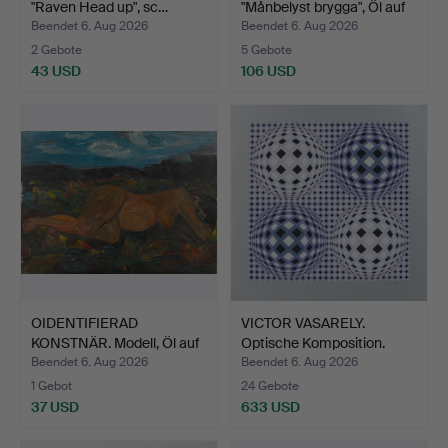
"Raven Head up", sc…
"Månbelyst brygga", Öl auf
L…
Beendet 6. Aug 2026
Beendet 6. Aug 2026
2 Gebote
5 Gebote
43 USD
106 USD
OIDENTIFIERAD
VICTOR VASARELY.
KONSTNÄR. Modell, Öl auf
Optische Komposition.
Lei…
Far…
Beendet 6. Aug 2026
Beendet 6. Aug 2026
1 Gebot
24 Gebote
37 USD
633 USD