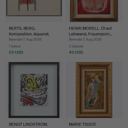
BERTIL BERG.
HENRI MORELL. Öl auf
Komposition. Aquarell,
Leinwand, Frauenportr…
signie…
Beendet 7. Aug 2026
Beendet 7. Aug 2026
1 Gebot
2 Gebote
53 USD
43 USD
BENGT LINDSTRÖM.
MARIE TISSOT.