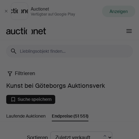
Auctionet
Anzeigen
Schließen
Verfügbar auf Google Play
Auctionet.com
Filtrieren
Kunst
Kunst bei Göteborgs Auktionsverk
bei
Suche speichern
Göteborgs
Laufende Auktionen
Endpreise
(51 551)
Auktionsverk
Endpreise
Sortieren