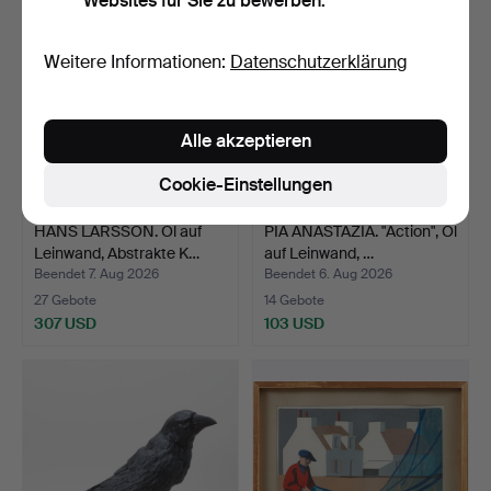
Websites für Sie zu bewerben.
Weitere Informationen:
Datenschutzerklärung
Alle akzeptieren
Cookie-Einstellungen
HANS LARSSON. Öl auf
PIA ANASTAZIA. "Action", Öl
Leinwand, Abstrakte K…
auf Leinwand, …
Beendet 7. Aug 2026
Beendet 6. Aug 2026
27 Gebote
14 Gebote
307 USD
103 USD