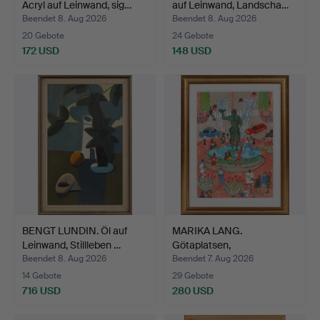
Acryl auf Leinwand, sig…
auf Leinwand, Landscha…
Beendet 8. Aug 2026
Beendet 8. Aug 2026
20 Gebote
24 Gebote
172 USD
148 USD
BENGT LUNDIN. Öl auf
MARIKA LANG.
Leinwand, Stillleben …
Götaplatsen,
Farblithografie,…
Beendet 8. Aug 2026
Beendet 7. Aug 2026
14 Gebote
29 Gebote
716 USD
280 USD