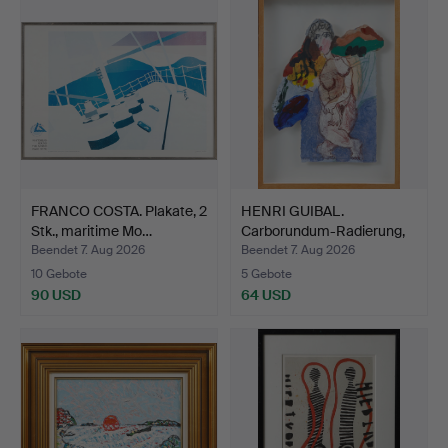
FRANCO COSTA. Plakate, 2
HENRI GUIBAL.
Stk., maritime Mo…
Carborundum-Radierung,
Kompo…
Beendet 7. Aug 2026
Beendet 7. Aug 2026
10 Gebote
5 Gebote
90 USD
64 USD