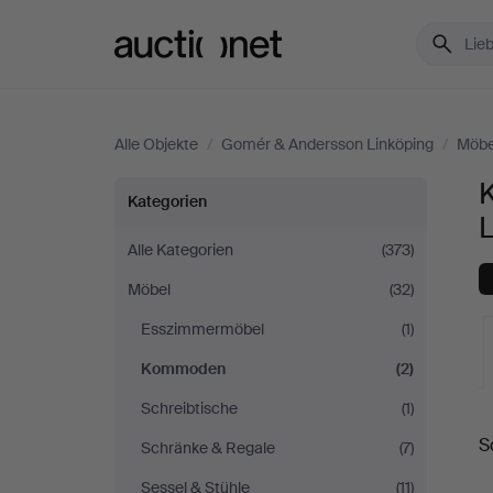
Auctionet.com
Alle Objekte
/
Gomér & Andersson Linköping
/
Möbe
Kommoden
Kategorien
bei
Alle Kategorien
(373)
Möbel
(32)
Gomér
Esszimmermöbel
(1)
&
Kommoden
(2)
Andersson
Schreibtische
(1)
L
S
Schränke & Regale
(7)
Linköping
A
Sessel & Stühle
(11)