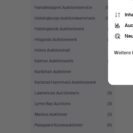
Handelslagret Auktionsservice
(18)
Inh
Helsingborgs Auktionskammare
(14)
Auc
Hälsinglands Auktionsverk
(2)
Neu
Höganäs Auktionsverk
(5)
Höörs Auktionshall
(1)
Weitere 
Kalmar Auktionsverk
(2)
Karljohan Auktioner
(1)
Karlstad Hammarö Auktionsverk
(1)
Lawrences Auctioneers
(3)
Lyme Bay Auctions
(3)
Markus Auktioner
(2)
Palsgaard Kunstauktioner
(9)