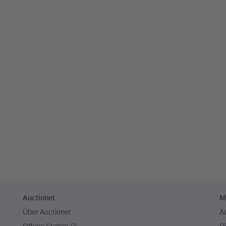
Auctionet
M
Über Auctionet
A