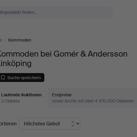
l
/
Kommoden
Kommoden bei Gomér & Andersson
Linköping
Suche speichern
Laufende Auktionen
Endpreise
2 Objekte
Unser Archiv mit über 4 470 000 Objekten
aufende
ortieren
uktionen