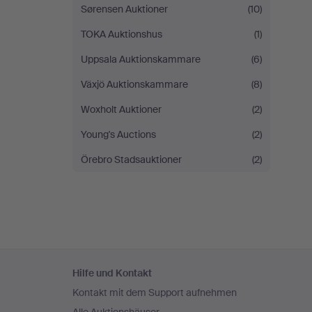
Sørensen Auktioner
(10)
TOKA Auktionshus
(1)
Uppsala Auktionskammare
(6)
Växjö Auktionskammare
(8)
Woxholt Auktioner
(2)
Young's Auctions
(2)
Örebro Stadsauktioner
(2)
Fußzeilen-
Hilfe und Kontakt
Navigation
Kontakt mit dem Support aufnehmen