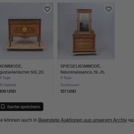
KOMMODE,
SPIEGELKOMMODE,
gustavianischer Stil, 20.
Neurenaissance, 19. Jh.
Jahrhun…
4 Tage
4 Tage
10 Gebote
Schätzwert
106 USD
127 USD
Suche speichern
ie können auch in
Beendete Auktionen aus unserem Archiv
su