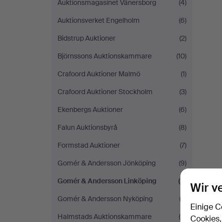
Auktionsmagasinet Vänersborg
(4)
Auktionsverket Engelholm
(6)
Bidstrup Auktioner
(2)
Björnssons Auktionskammare
(10)
Crafoord Auktioner Malmö
(1)
Crafoord Auktioner Stockholm
(3)
Ekenbergs Auktioner
(6)
Falun Auktionsbyrå
(8)
Formstad Auktioner
(7)
Gomér & Andersson Jönköping
(9)
Gomér & Andersson Linköping
(2)
Wir v
Gomér & Andersson Nyköping
(2)
Einige C
Halmstads Auktionskammare
(5)
Cookies,