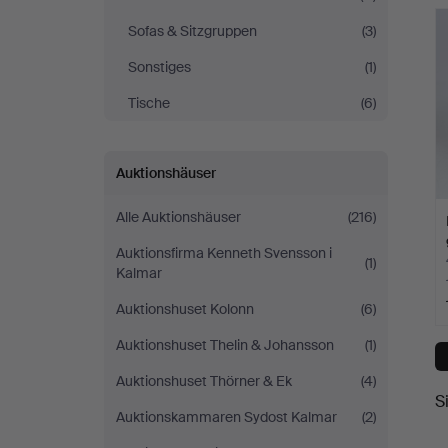
Sofas & Sitzgruppen
(3)
Sonstiges
(1)
Tische
(6)
Auktionshäuser
Alle Auktionshäuser
(216)
Auktionsfirma Kenneth Svensson i
(1)
Kalmar
Auktionshuset Kolonn
(6)
Auktionshuset Thelin & Johansson
(1)
Auktionshuset Thörner & Ek
(4)
S
Auktionskammaren Sydost Kalmar
(2)