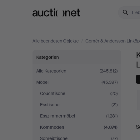
Auctionet.com
Alle beendeten Objekte
/
Gomér & Andersson Linköp
Kommoden
Kategorien
bei
Alle Kategorien
(245.812)
Möbel
(45.397)
Gomér
Couchtische
(20)
&
Esstische
(21)
Andersson
Esszimmermöbel
(1.281)
E
S
Kommoden
(4.874)
Linköping
Schreibtische
(77)