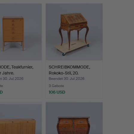
DE, Teakfurnier,
SCHREIBKOMMODE,
 Jahre.
Rokoko-Stil, 20.
Jahrhunde…
t 30. Jul 2026
Beendet 30. Jul 2026
te
3 Gebote
SD
106 USD