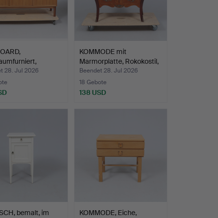
BOARD,
KOMMODE mit
umfurniert,
Marmorplatte, Rokokostil,
borgs Mö…
20. …
t 28. Jul 2026
Beendet 28. Jul 2026
ote
18 Gebote
SD
138 USD
SCH, bemalt, im
KOMMODE, Eiche,