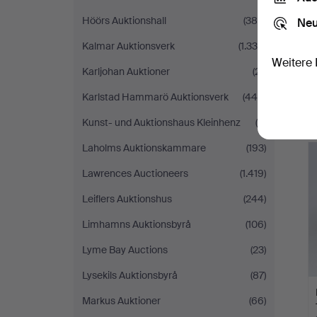
Höörs Auktionshall
(384)
Neu
Kalmar Auktionsverk
(1.338)
Weitere 
Karljohan Auktioner
(21)
Karlstad Hammarö Auktionsverk
(446)
Kunst- und Auktionshaus Kleinhenz
(4)
Laholms Auktionskammare
(193)
Lawrences Auctioneers
(1.419)
Leiflers Auktionshus
(244)
Limhamns Auktionsbyrå
(106)
Lyme Bay Auctions
(23)
Lysekils Auktionsbyrå
(87)
Markus Auktioner
(66)