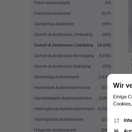
Falun Auktionsbyrå
(51)
Formstad Auktioner
(527)
Garpenhus Auktioner
(941)
Gomér & Andersson Jönköping
(199)
Gomér & Andersson Linköping
(4.874)
Gomér & Andersson Norrköping
(1.935)
Gomér & Andersson Nyköping
(751)
Göteborgs Auktionsverk
(1.545)
Wir v
Halmstads Auktionskammare
(704)
Einige C
Handelslagret Auktionsservice
(1.065)
Cookies,
Helsingborgs Auktionskammare
(3.585)
Hälsinglands Auktionsverk
(202)
Inh
Höganäs Auktionsverk
(244)
Auc