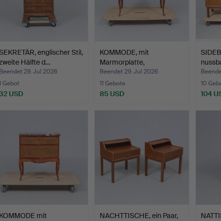
SEKRETÄR, englischer Stil,
KOMMODE, mit
SIDE
zweite Hälfte d…
Marmorplatte,
nussba
gustavianischer…
Skara
Beendet 29. Jul 2026
Beendet 29. Jul 2026
Beende
1 Gebot
11 Gebote
10 Geb
32 USD
85 USD
104 U
KOMMODE mit
NACHTTISCHE, ein Paar,
NATTI