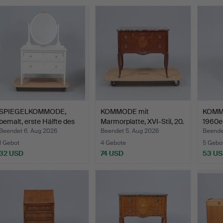
SPIEGELKOMMODE,
KOMMODE mit
KOMMO
bemalt, erste Hälfte des
Marmorplatte, XVI-Stil, 20.
1960er
2…
Ja…
Beendet 6. Aug 2026
Beendet 5. Aug 2026
Beende
1 Gebot
4 Gebote
5 Gebo
32 USD
74 USD
53 U