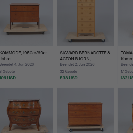
KOMMODE, 1950er/60er
SIGVARD BERNADOTTE &
TOMAS
Jahre.
ACTON BJÖRN,
Kommod
mögliche…
Beendet 4. Jun 2026
Beendet 2. Jun 2026
Beende
8 Gebote
32 Gebote
17 Geb
106 USD
538 USD
132 U