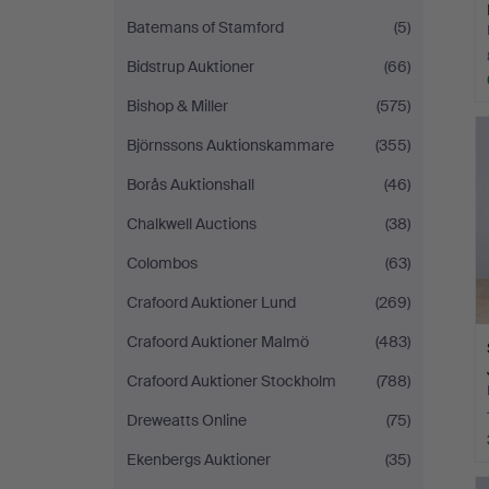
Batemans of Stamford
(5)
Bidstrup Auktioner
(66)
Bishop & Miller
(575)
Björnssons Auktionskammare
(355)
Borås Auktionshall
(46)
Chalkwell Auctions
(38)
Colombos
(63)
Crafoord Auktioner Lund
(269)
Crafoord Auktioner Malmö
(483)
Crafoord Auktioner Stockholm
(788)
Dreweatts Online
(75)
Ekenbergs Auktioner
(35)