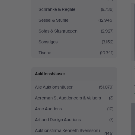
Schränke & Regale
(9.736)
Sessel & Stühle
(12.945)
Sofas & Sitzgruppen
(2.927)
Sonstiges
(3.152)
Tische
(10.341)
Auktionshäuser
Alle Auktionshäuser
(51.079)
Acreman St Auctioneers & Valuers
(3)
Arce Auctions
(10)
Art and Design Auctions
(7)
Auktionsfirma Kenneth Svensson i
(145)