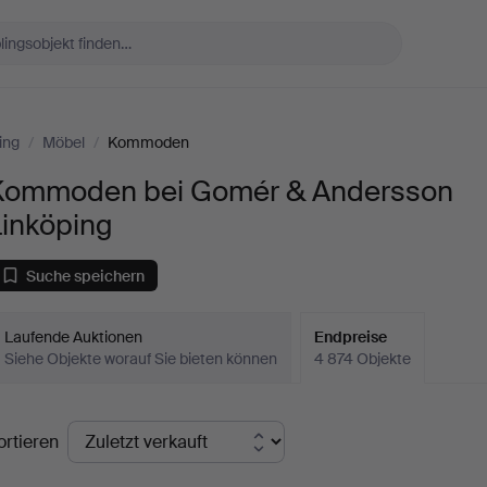
ing
/
Möbel
/
Kommoden
Kommoden bei Gomér & Andersson
Linköping
Suche speichern
Laufende Auktionen
Endpreise
Siehe Objekte worauf Sie bieten können
4 874 Objekte
ndpreise
ortieren