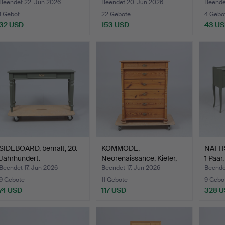
Jahrh
Beendet 22. Jun 2026
Beendet 20. Jun 2026
Beende
1 Gebot
22 Gebote
4 Gebo
32 USD
153 USD
43 U
SIDEBOARD, bemalt, 20.
KOMMODE,
NATT
Jahrhundert.
Neorenaissance, Kiefer,
1 Paar
Ende des …
Beendet 17. Jun 2026
Beendet 17. Jun 2026
Beende
9 Gebote
11 Gebote
9 Gebo
74 USD
117 USD
328 