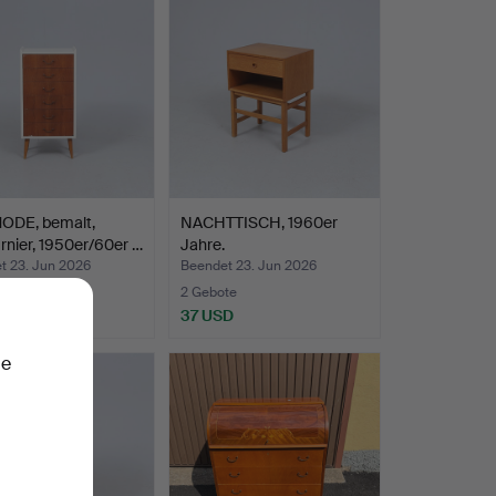
DE, bemalt,
NACHTTISCH, 1960er
rnier, 1950er/60er …
Jahre.
t 23. Jun 2026
Beendet 23. Jun 2026
te
2 Gebote
SD
37 USD
ie