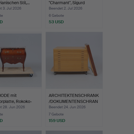
ianischen Stil,…
"Charmant", Sigurd
Göranss…
 3. Jul 2026
Beendet 2. Jul 2026
te
6 Gebote
SD
53 USD
ODE mit
ARCHITEKTENSCHRANK
rplatte, Rokoko-
/DOKUMENTENSCHRAN
0.…
K, Graf…
t 28. Jun 2026
Beendet 24. Jun 2026
te
7 Gebote
SD
159 USD