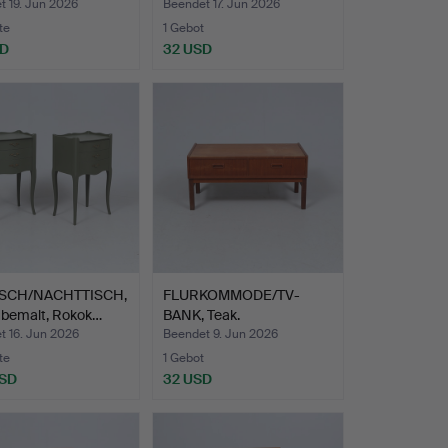
un…
Stil, 20.…
t 19. Jun 2026
Beendet 17. Jun 2026
te
1 Gebot
SD
32 USD
ISCH/NACHTTISCH,
FLURKOMMODE/TV-
, bemalt, Rokok…
BANK, Teak.
t 16. Jun 2026
Beendet 9. Jun 2026
te
1 Gebot
USD
32 USD