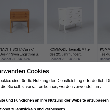
NACHTISCH, "Casino"
KOMMODE, bemalt, Mitte
KOMMO
Design Sven Engström u…
des 20. Jahrhundert…
Teakfu
Beendet 24. Jun 2026
Beendet 23. Jun 2026
Beende
6 Gebote
2 Gebote
11 Gebo
erwenden Cookies
53 USD
37 USD
153 U
ookies sind für die Nutzung der Dienstleistung erforderlich. D
 die Sie selbst verwalten können, werden verwendet, um:
alte und Funktionen an Ihre Nutzung der Website anzupassen.
tionet zu entwickeln und verbessern.