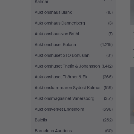
Kalmar
Auktionshaus Blank
(16)
Auktionshaus Dannenberg
(3)
Auktionshaus von Brühl
(7)
Auktionshuset Kolonn
(4.215)
Auktionshuset STO Bohuslän
(81)
Auktionshuset Thelin & Johansson
(1.412)
Auktionshuset Thörner & Ek
(266)
Auktionskammaren Sydost Kalmar
(159)
Auktionsmagasinet Vänersborg
(351)
Auktionsverket Engelholm
(698)
Balclis
(262)
Barcelona Auctions
(60)