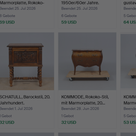
Marmorplatte, Rokoko-
1950er/60er Jahre.
gustav
Stil, 20.…
Beendet 25. Jul 2026
Beendet 25. Jul 2026
Beendet
8 Gebote
6 Gebote
5 Gebo
69 USD
59 USD
64 U
SCHATULL, Barockstil, 20.
KOMMODE, Rokoko-Stil,
KOMM
Jahrhundert.
mit Marmorplatte, 20…
Marmo
Stil, 2
Beendet 1. Jul 2026
Beendet 28. Jun 2026
Beende
1 Gebot
1 Gebot
5 Gebo
32 USD
32 USD
53 U