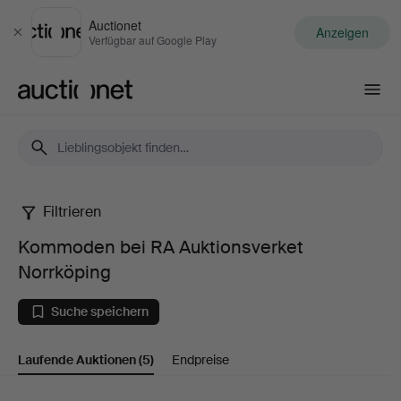
Auctionet
Anzeigen
Schließen
Verfügbar auf Google Play
Auctionet.com
Filtrieren
Kommoden
Kommoden bei RA Auktionsverket
bei
Norrköping
RA
Suche speichern
Auktionsverket
Laufende Auktionen
(5)
Endpreise
Norrköping