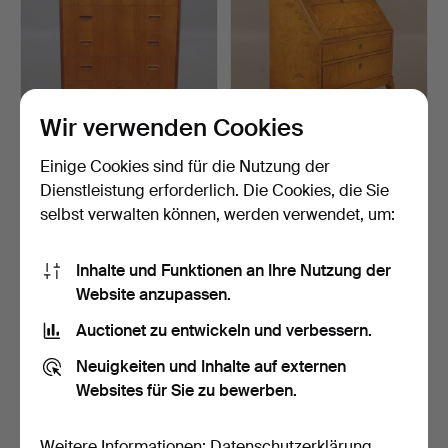
Wir verwenden Cookies
Einige Cookies sind für die Nutzung der
KOMMODE, Teak,
SEKRETÄR, Chippendale-
Dienstleistung erforderlich. Die Cookies, die Sie
1950er/60er Jahre.
Stil, Birke, erste H…
selbst verwalten können, werden verwendet, um:
2 Tage
9 Tage
12 Gebote
Schätzwert
85 USD
127 USD
Inhalte und Funktionen an Ihre Nutzung der
Website anzupassen.
Auctionet zu entwickeln und verbessern.
Neuigkeiten und Inhalte auf externen
Websites für Sie zu bewerben.
Weitere Informationen:
Datenschutzerklärung