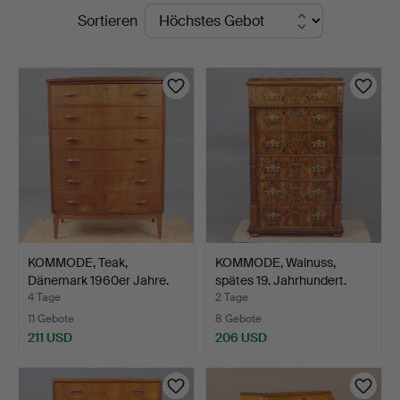
Laufende
Sortieren
Auktionen
KOMMODE, Teak,
KOMMODE, Walnuss,
Dänemark 1960er Jahre.
spätes 19. Jahrhundert.
4 Tage
2 Tage
11 Gebote
8 Gebote
211 USD
206 USD