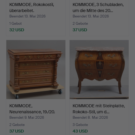
KOMMODE, Rokokostil,
KOMMODE, 3 Schubladen,
überarbeitet.
um die Mitte des 20…
Beendet 13. Mai 2026
Beendet 13. Mai 2026
1 Gebot
2 Gebote
32 USD
37 USD
KOMMODE,
KOMMODE mit Steinplatte,
Neurenaissance, 19./20.
Rokoko-Stil, um d…
Jahrhunde…
Beendet 9. Mai 2026
Beendet 8. Mai 2026
2 Gebote
3 Gebote
37 USD
43 USD