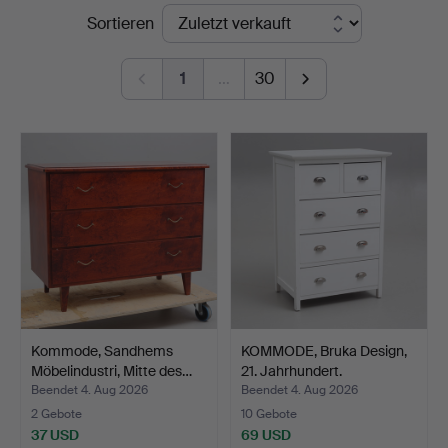
Endpreise
Sortieren
Johansson
1
…
30
Kommode, Sandhems
KOMMODE, Bruka Design,
Möbelindustri, Mitte des…
21. Jahrhundert.
Beendet 4. Aug 2026
Beendet 4. Aug 2026
2 Gebote
10 Gebote
37 USD
69 USD