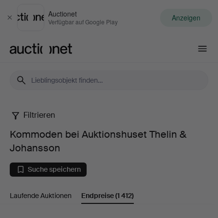
Auctionet
Anzeigen
Schließen
Verfügbar auf Google Play
Auctionet.com
Filtrieren
Kommoden
Kommoden bei Auktionshuset Thelin &
bei
Johansson
Auktionshuset
Suche speichern
Thelin
Laufende Auktionen
Endpreise
(1 412)
&