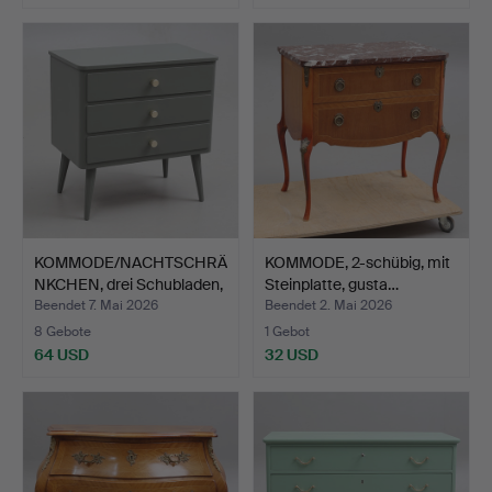
KOMMODE/NACHTSCHRÄ
KOMMODE, 2-schübig, mit
NKCHEN, drei Schubladen,
Steinplatte, gusta…
…
Beendet 7. Mai 2026
Beendet 2. Mai 2026
8 Gebote
1 Gebot
64 USD
32 USD