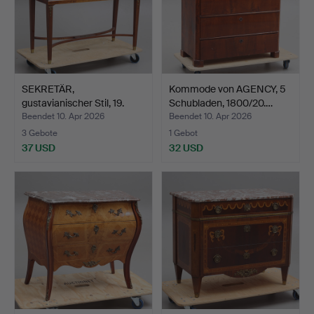
SEKRETÄR,
Kommode von AGENCY, 5
gustavianischer Stil, 19.
Schubladen, 1800/20.…
Jahrhu…
Beendet 10. Apr 2026
Beendet 10. Apr 2026
3 Gebote
1 Gebot
37 USD
32 USD