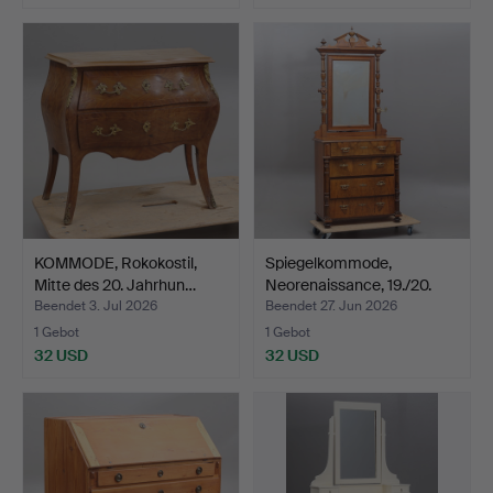
KOMMODE, Rokokostil,
Spiegelkommode,
Mitte des 20. Jahrhun…
Neorenaissance, 19./20.
Ja…
Beendet 3. Jul 2026
Beendet 27. Jun 2026
1 Gebot
1 Gebot
32 USD
32 USD