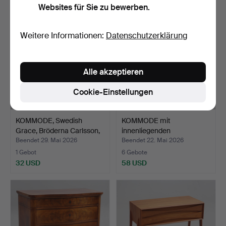
Websites für Sie zu bewerben.
Weitere Informationen:
Datenschutzerklärung
Alle akzeptieren
Cookie-Einstellungen
KOMMODE, Swedish
KOMMODE mit
Grace, Bröderna Carlsson,
innenliegenden
…
Schubladen, 19.…
Beendet 29. Mai 2026
Beendet 22. Mai 2026
1 Gebot
6 Gebote
32 USD
58 USD