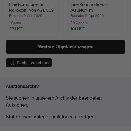
Eine Kommode im
Eine Kommode von
Rokokostil von AGENCY
AGENCY im
mit …
gustavianischen…
Beendet 9. Apr 2026
Beendet 9. Apr 2026
1 Gebot
20 Gebote
32 USD
101 USD
Weitere Objekte anzeigen
Suche speichern
Auktionsarchiv
Sie suchen in unserem Archiv der beendeten
Auktionen.
Stattdessen laufende Auktionen anzeigen.