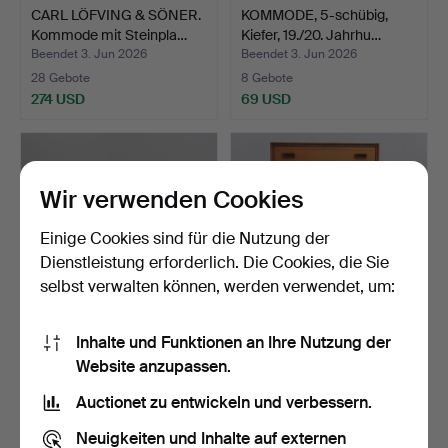
CARL LÖFVING & SÖNER.
KOMMODE, 5-schübig,
Kommode mit Steinpla…
Kiefer, 19./20. Jahrhu…
Beendet 3. Jun 2026
Beendet 3. Jun 2026
28 Gebote
8 Gebote
274 USD
69 USD
Wir verwenden Cookies
Einige Cookies sind für die Nutzung der
Dienstleistung erforderlich. Die Cookies, die Sie
selbst verwalten können, werden verwendet, um:
Inhalte und Funktionen an Ihre Nutzung der
KOMMODE mit Steinplatte,
KOMMODE, 7 Schubladen,
Website anzupassen.
Rokokostil, zweit…
Teak mit Eichenunte…
Beendet 30. Mai 2026
Beendet 30. Mai 2026
Auctionet zu entwickeln und verbessern.
1 Gebot
14 Gebote
32 USD
205 USD
Neuigkeiten und Inhalte auf externen