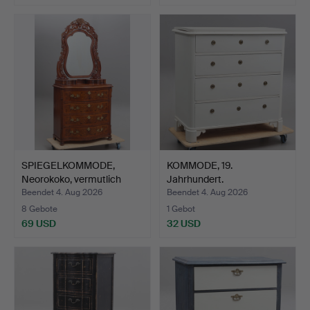
SPIEGELKOMMODE,
KOMMODE, 19.
Neorokoko, vermutlich
Jahrhundert.
Lind…
Beendet 4. Aug 2026
Beendet 4. Aug 2026
8 Gebote
1 Gebot
69 USD
32 USD