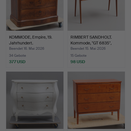
KOMMODE, Empire, 19.
RIMBERT SANDHOLT.
Jahrhundert.
Kommode, "GT 6835",
Teak…
Beendet 16. Mai 2026
Beendet 15. Mai 2026
34 Gebote
15 Gebote
377 USD
98 USD