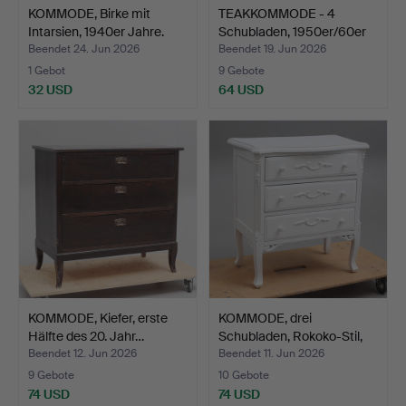
KOMMODE, Birke mit
TEAKKOMMODE - 4
Intarsien, 1940er Jahre.
Schubladen, 1950er/60er
Ja…
Beendet 24. Jun 2026
Beendet 19. Jun 2026
1 Gebot
9 Gebote
32 USD
64 USD
KOMMODE, Kiefer, erste
KOMMODE, drei
Hälfte des 20. Jahr…
Schubladen, Rokoko-Stil,
20.…
Beendet 12. Jun 2026
Beendet 11. Jun 2026
9 Gebote
10 Gebote
74 USD
74 USD