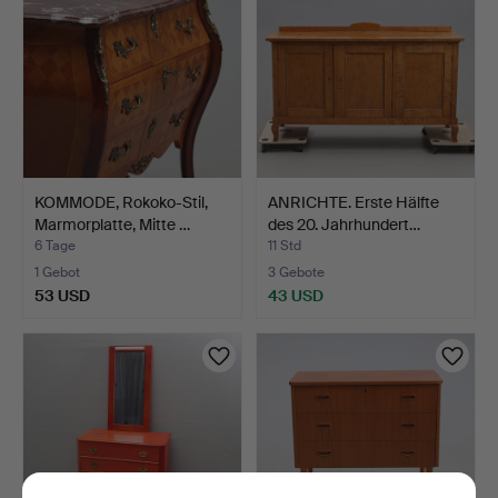
KOMMODE, Rokoko-Stil,
ANRICHTE. Erste Hälfte
Marmorplatte, Mitte …
des 20. Jahrhundert…
6 Tage
11 Std
1 Gebot
3 Gebote
53 USD
43 USD