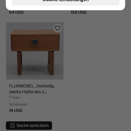
Schätzwert
Schätzwert
64 USD
158 USD
FLURMÖBEL. Zweiteilig,
zweite Hälfte des 2…
7 Tage
Schätzwert
74 USD
Suche speichern