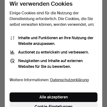
Wir verwenden Cookies
Einige Cookies sind für die Nutzung der
KOMMODE, 5-schübig, mit
KOMMODE. Teak, 3
Dienstleistung erforderlich. Die Cookies, die Sie
Spiegel, 2. Hälfte…
Schubladen, Mitte des 20.…
selbst verwalten können, werden verwendet, um:
1 Tag
7 Tage
2 Gebote
1 Gebot
37 USD
32 USD
Inhalte und Funktionen an Ihre Nutzung der
Website anzupassen.
Auctionet zu entwickeln und verbessern.
Neuigkeiten und Inhalte auf externen
Websites für Sie zu bewerben.
Weitere Informationen:
Datenschutzerklärung
Alle akzeptieren
SPIEGELKOMMODE, 20.
FLURMÖBEL. Zweite
Jahrhundert.
Hälfte des 20. Jahrhunde…
Cookie-Einstellungen
6 Tage
6 Tage