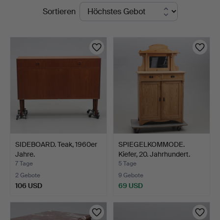
Laufende
Sortieren
Jönköping
Auktionen
SIDEBOARD. Teak, 1960er
SPIEGELKOMMODE.
Jahre.
Kiefer, 20. Jahrhundert.
7 Tage
5 Tage
2 Gebote
9 Gebote
106 USD
69 USD