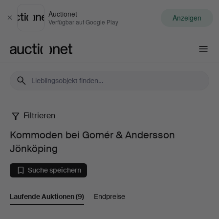
Auctionet
Anzeigen
Schließen
Verfügbar auf Google Play
Auctionet.com
Filtrieren
Kommoden
Kommoden bei Gomér & Andersson
bei
Jönköping
Gomér
Suche speichern
&
Laufende Auktionen
(9)
Endpreise
Andersson