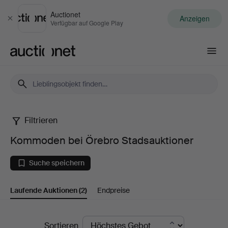
Auctionet
Anzeigen
Schließen
Verfügbar auf Google Play
Auctionet.com
Filtrieren
Kommoden
Kommoden bei Örebro Stadsauktioner
bei
Suche speichern
Örebro
Laufende Auktionen
(2)
Endpreise
Stadsauktioner
Laufende
Sortieren