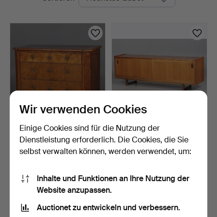
Auktionen
Wir verwenden Cookies
Einige Cookies sind für die Nutzung der
KOMMODE, Wurzelholz
SIDEBOARD, furniertes
furniert, spätgustavia…
Holz.
Dienstleistung erforderlich. Die Cookies, die Sie
2 Tage
2 Tage
selbst verwalten können, werden verwendet, um:
2 Gebote
10 Gebote
1.055 USD
119 USD
Inhalte und Funktionen an Ihre Nutzung der
Website anzupassen.
Suche speichern
Auctionet zu entwickeln und verbessern.
Sie können auch in
Beendete Auktionen aus unserem