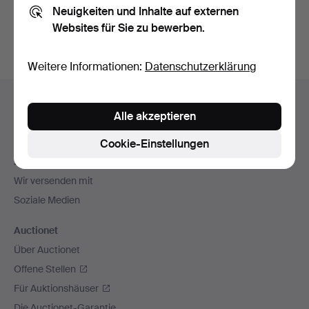
Neuigkeiten und Inhalte auf externen
Archiv
suchen.
Websites für Sie zu bewerben.
Weitere Informationen:
Datenschutzerklärung
Fußzeilen-
Hilfe und Kontakt
Navigation
Alle akzeptieren
Kontakt mit dem Support aufnehmen
Alle Auktionshäuser
Cookie-Einstellungen
Zahlungsweisen
Wir versenden mit
Soziale Medien
Auctionet
Über Auctionet
Offene Stellen
Für Auktionshäuser
Die Auctionet-Garantie