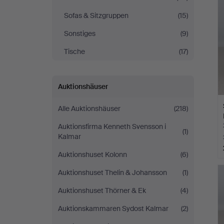
Sofas & Sitzgruppen
(15)
Sonstiges
(9)
Tische
(17)
Auktionshäuser
Alle Auktionshäuser
(218)
Auktionsfirma Kenneth Svensson i
(1)
Kalmar
Auktionshuset Kolonn
(6)
Auktionshuset Thelin & Johansson
(1)
Auktionshuset Thörner & Ek
(4)
Auktionskammaren Sydost Kalmar
(2)