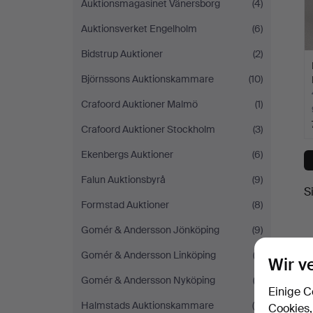
Auktionsmagasinet Vänersborg
(4)
Auktionsverket Engelholm
(6)
Bidstrup Auktioner
(2)
Björnssons Auktionskammare
(10)
Crafoord Auktioner Malmö
(1)
Crafoord Auktioner Stockholm
(3)
Ekenbergs Auktioner
(6)
Falun Auktionsbyrå
(9)
S
Formstad Auktioner
(8)
Gomér & Andersson Jönköping
(9)
Gomér & Andersson Linköping
(2)
Wir v
Gomér & Andersson Nyköping
(2)
Einige C
Halmstads Auktionskammare
(4)
Cookies,