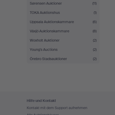
Sørensen Auktioner
(11)
TOKA Auktionshus
(1)
Uppsala Auktionskammare
(6)
Växjö Auktionskammare
(8)
Woxholt Auktioner
(2)
Young's Auctions
(2)
Örebro Stadsauktioner
(2)
Fußzeilen-
Hilfe und Kontakt
Navigation
Kontakt mit dem Support aufnehmen