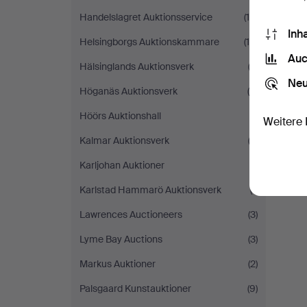
Handelslagret Auktionsservice
(18)
Inh
Helsingborgs Auktionskammare
(14)
Auc
Hälsinglands Auktionsverk
(2)
Neu
Höganäs Auktionsverk
(5)
Höörs Auktionshall
(1)
Weitere 
Kalmar Auktionsverk
(2)
Karljohan Auktioner
(1)
Karlstad Hammarö Auktionsverk
(1)
Lawrences Auctioneers
(3)
Lyme Bay Auctions
(3)
Markus Auktioner
(2)
Palsgaard Kunstauktioner
(9)