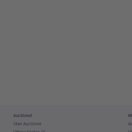
Auctionet
M
Über Auctionet
A