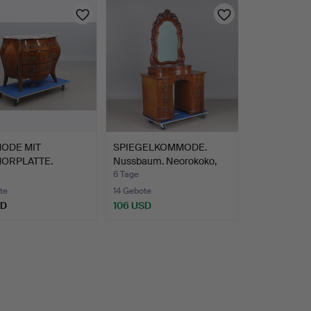
ODE MIT
SPIEGELKOMMODE.
ORPLATTE.
Nussbaum. Neorokoko,
oni mit Mes…
zweit…
6 Tage
te
14 Gebote
SD
106 USD