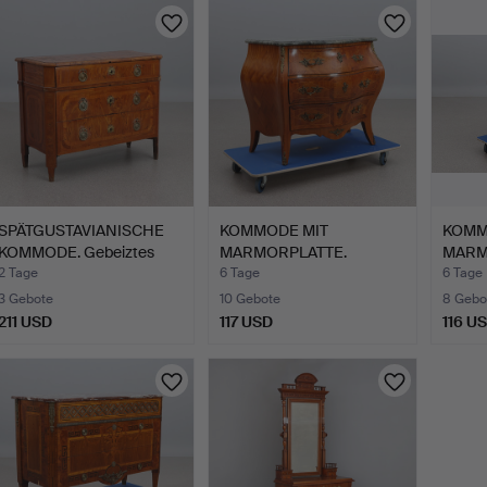
SPÄTGUSTAVIANISCHE
KOMMODE MIT
KOMM
KOMMODE. Gebeiztes
MARMORPLATTE.
MARM
und …
Mahagoni mit Mes…
Mahag
2 Tage
6 Tage
6 Tage
3 Gebote
10 Gebote
8 Gebo
211 USD
117 USD
116 U