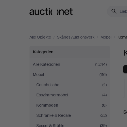
Auctionet.com
Alle Objekte
/
Skånes Auktionsverk
/
Möbel
/
Kom
Kommoden
Kategorien
bei
Alle Kategorien
(1.244)
Möbel
(116)
Skånes
Couchtische
(4)
Auktionsverk
Esszimmermöbel
(4)
L
Kommoden
(6)
S
A
Schränke & Regale
(22)
Sessel & Stühle
(39)