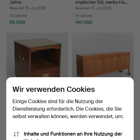
Jahre.
englischer Stil, zweite Hä…
Beendet 13. Jul 2026
Beendet 13. Jul 2026
13 Gebote
14 Gebote
95 USD
143 USD
Wir verwenden Cookies
ROLLCONTAINER,
SIDEBOARD,
Einige Cookies sind für die Nutzung der
englischer Stil, zweite Häl…
wahrscheinlich Ulferts,
Dienstleistung erforderlich. Die Cookies, die Sie
Tibro, …
Beendet 13. Jul 2026
Beendet 11. Jul 2026
selbst verwalten können, werden verwendet, um:
1 Gebot
7 Gebote
32 USD
153 USD
Inhalte und Funktionen an Ihre Nutzung der