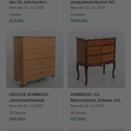
des 20. Jahrhundert…
sengustavianischen Stil,
19./2…
Beendet 23. Jul 2026
Beendet 22. Jul 2026
1 Gebot
5 Gebote
32 USD
264 USD
GROSSE KOMMODE,
KOMMODE, mit
Jahrhundertwende
Marmorplatte, Rokoko-Stil,
1800/1900.
20…
Beendet 18. Jul 2026
Beendet 18. Jul 2026
24 Gebote
19 Gebote
138 USD
127 USD