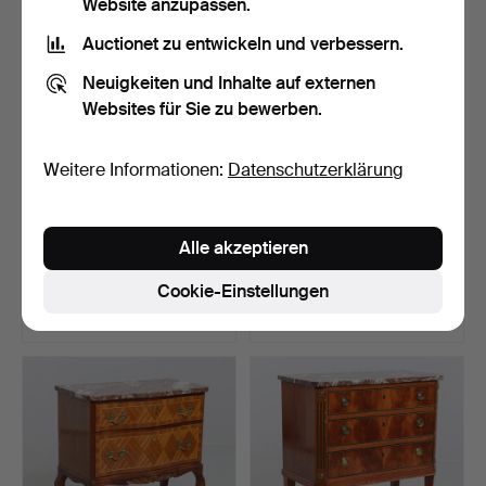
Website anzupassen.
Auctionet zu entwickeln und verbessern.
Neuigkeiten und Inhalte auf externen
Websites für Sie zu bewerben.
Weitere Informationen:
Datenschutzerklärung
SIDEBOARD, City Möbler,
KLEINE KOMMODE mit
Alle akzeptieren
Tibro.
Steinplatte, im gustavi…
Beendet 10. Jul 2026
Beendet 10. Jul 2026
Cookie-Einstellungen
1 Gebot
1 Gebot
32 USD
32 USD