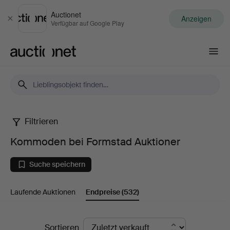
Auctionet
Anzeigen
Schließen
Verfügbar auf Google Play
Auctionet.com
Filtrieren
Kommoden
Kommoden bei Formstad Auktioner
bei
Suche speichern
Formstad
Laufende Auktionen
Endpreise
(532)
Auktioner
Endpreise
Sortieren