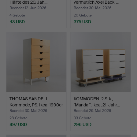
Hälfte des 20. Jah…
vermutlich Axel Bäck, …
Beendet 12. Jun 2026
Beendet 30. Mai 2026
4 Gebote
20 Gebote
43 USD
375 USD
THOMAS SANDELL.
KOMMODEN, 2 Stk.,
Kommode, PS, Ikea, 1990er
"Mandal", Ikea, 21. Jahr…
…
Beendet 30. Mai 2026
Beendet 29. Mai 2026
28 Gebote
33 Gebote
897 USD
296 USD