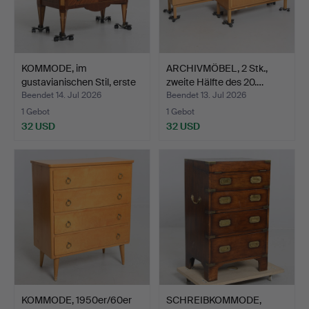
KOMMODE, im
ARCHIVMÖBEL, 2 Stk.,
gustavianischen Stil, erste
zweite Hälfte des 20.…
Hä…
Beendet 14. Jul 2026
Beendet 13. Jul 2026
1 Gebot
1 Gebot
32 USD
32 USD
KOMMODE, 1950er/60er
SCHREIBKOMMODE,