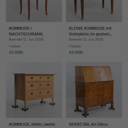
KOMMODE /
KLEINE KOMMODE mit
NACHTSCHRANK,
Steinplatte, im gustavi…
Rokoko-Stil, Mitte…
Beendet 12. Jun 2026
Beendet 12. Jun 2026
1 Gebot
1 Gebot
32 USD
32 USD
KOMMODE, Kiefer, zweite
SEKRETÄR, Art Déco,