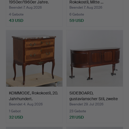
1950er/1960er Jahre.
Rokokostil, Mitte …
Beendet 7. Aug 2026
Beendet 7. Aug 2026
4 Gebote
6 Gebote
43 USD
59 USD
KOMMODE, Rokokostil, 20.
SIDEBOARD,
Jahrhundert.
gustavianscher Stil, zweite
Häl…
Beendet 4. Aug 2026
Beendet 29. Jul 2026
1 Gebot
23 Gebote
32 USD
211 USD