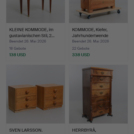
KLEINE KOMMODE, im
KOMMODE, Kiefer,
gustavianischen Stil, 2…
Jahrhundertwende
1800/190…
Beendet 26. Mai 2026
Beendet 26. Mai 2026
18 Gebote
22 Gebote
138 USD
338 USD
SVEN LARSSON.
HERRBYRÅ,