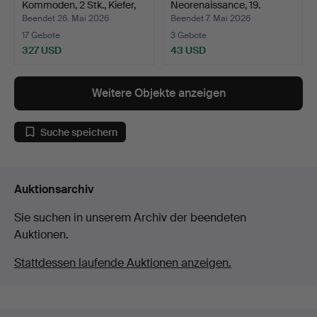
Kommoden, 2 Stk., Kiefer,
Neorenaissance, 19.
19…
Jahrhundert.
Beendet 26. Mai 2026
Beendet 7. Mai 2026
17 Gebote
3 Gebote
327 USD
43 USD
Weitere Objekte anzeigen
Suche speichern
Auktionsarchiv
Sie suchen in unserem Archiv der beendeten
Auktionen.
Stattdessen laufende Auktionen anzeigen.