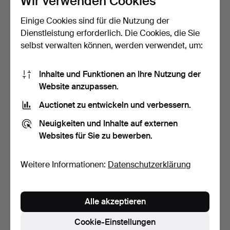
Wir verwenden Cookies
Einige Cookies sind für die Nutzung der
Dänischer Möbelhersteller,
HORNSLET
hohe Teak-Kommo…
MØBELFABRIK. Anrichte
Dienstleistung erforderlich. Die Cookies, die Sie
aus Teakhol…
2 Tage
7 Tage
selbst verwalten können, werden verwendet, um:
2 Gebote
4 Gebote
109 USD
70 USD
Inhalte und Funktionen an Ihre Nutzung der
Website anzupassen.
Auctionet zu entwickeln und verbessern.
Neuigkeiten und Inhalte auf externen
Websites für Sie zu bewerben.
Weitere Informationen:
Datenschutzerklärung
Paar Kommoden aus Eiche
Dänisches Möbeldesign.
Alle akzeptieren
und Teak. Mitte de…
Kommode aus Teakhol…
7 Tage
7 Tage
Cookie-Einstellungen
2 Gebote
1 Gebot