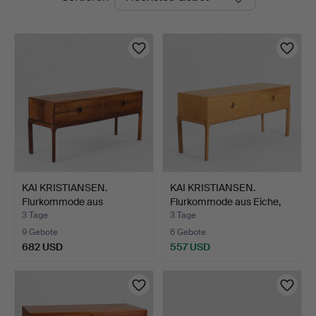
Auktionen
KAI KRISTIANSEN.
KAI KRISTIANSEN.
Flurkommode aus
Flurkommode aus Eiche,
Palisande…
Fr…
3 Tage
3 Tage
9 Gebote
6 Gebote
682 USD
557 USD