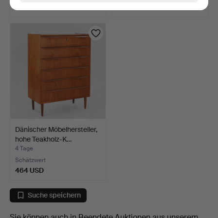
55 USD
47 USD
Dänischer Möbelhersteller,
hohe Teakholz-K…
4 Tage
Schätzwert
464 USD
Suche speichern
Sie können auch in
Beendete Auktionen aus unserem