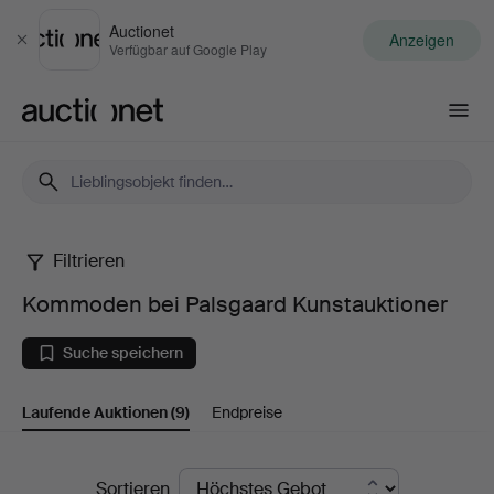
Auctionet
Anzeigen
Schließen
Verfügbar auf Google Play
Auctionet.com
Filtrieren
Kommoden
Kommoden bei Palsgaard Kunstauktioner
bei
Suche speichern
Palsgaard
Laufende Auktionen
(9)
Endpreise
Kunstauktioner
Laufende
Sortieren