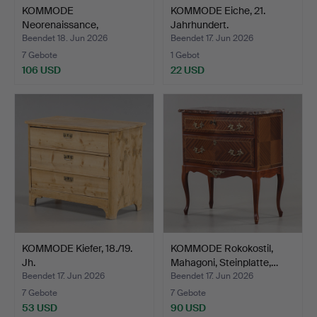
KOMMODE
KOMMODE Eiche, 21.
Neorenaissance,
Jahrhundert.
Nussbaum, 19./20. …
Beendet 18. Jun 2026
Beendet 17. Jun 2026
7 Gebote
1 Gebot
106 USD
22 USD
KOMMODE Kiefer, 18./19.
KOMMODE Rokokostil,
Jh.
Mahagoni, Steinplatte,…
Beendet 17. Jun 2026
Beendet 17. Jun 2026
7 Gebote
7 Gebote
53 USD
90 USD