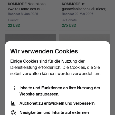
KOMMODE Neorokoko,
KOMMODE im
zweite Hälfte des 19. J…
gustavianischen Stil, Kiefer,
e…
Beendet 8. Jun 2026
Beendet 29. Mai 2026
1 Gebot
32 Gebote
22 USD
275 USD
Wir verwenden Cookies
Einige Cookies sind für die Nutzung der
Dienstleistung erforderlich. Die Cookies, die Sie
selbst verwalten können, werden verwendet, um:
Inhalte und Funktionen an Ihre Nutzung der
KOMMODE Rokokostil,
DAVID ROSEN. Kommode,
Website anzupassen.
Mahagoni mit Steinplat…
aus der Serie "Futur…
Beendet 29. Mai 2026
Beendet 28. Mai 2026
Auctionet zu entwickeln und verbessern.
4 Gebote
4 Gebote
43 USD
48 USD
Neuigkeiten und Inhalte auf externen