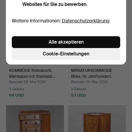
Websites für Sie zu bewerben.
Weitere Informationen:
Datenschutzerklärung
Alle akzeptieren
Cookie-Einstellungen
KOMMODE Rokokostil,
MINIATURKOMMODE
Mahagoni mit Steinplat…
Birke, 19. Jahrhundert.
Beendet 28. Mai 2026
Beendet 28. Mai 2026
3 Gebote
5 Gebote
64 USD
53 USD