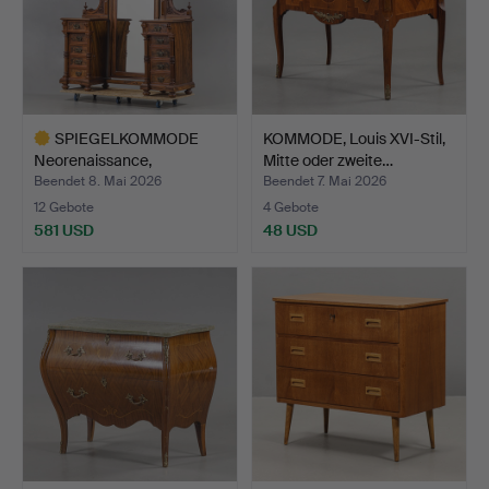
SPIEGELKOMMODE
KOMMODE, Louis XVI-Stil,
Neorenaissance,
Mitte oder zweite…
Nussbaum, s…
Beendet 8. Mai 2026
Beendet 7. Mai 2026
12 Gebote
4 Gebote
581 USD
48 USD
Ausgewähltes
Objekt