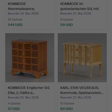
KOMMODE
KOMMODE im
Neorenaissance,
gustavianischen Stil, mit
Nussbaum, spätes 1…
Stein…
Beendet 24. Mai 2026
Beendet 22. Mai 2026
34 Gebote
6 Gebote
544 USD
59 USD
KOMMODE Englischer Stil,
KARL-ERIK VEGREAUS.
Eibe, 2. Hälfte d…
Kommode, Spätbarocksti…
Beendet 22. Mai 2026
Beendet 22. Mai 2026
4 Gebote
10 Gebote
37 USD
69 USD