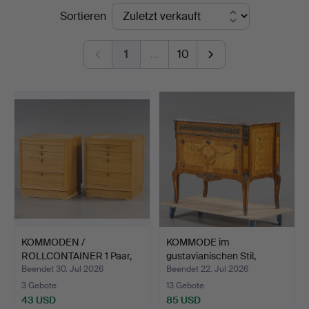
Endpreise
Sortieren
1
…
10
KOMMODEN /
KOMMODE im
ROLLCONTAINER 1 Paar,
gustavianischen Stil,
Eiche, AB…
Haupt-Mod…
Beendet 30. Jul 2026
Beendet 22. Jul 2026
3 Gebote
13 Gebote
43 USD
85 USD