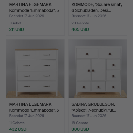
MARTINA ELGEMARK.
KOMMODE, "Square smal",
Kommode "Emmaboda", 5
6 Schubladen, Desi…
Sc…
Beendet 17. Jun 2026
Beendet 17. Jun 2026
1 Gebot
20 Gebote
211 USD
465 USD
MARTINA ELGEMARK.
SABINA GRUBBESON.
Kommode "Emmaboda", 5
"Abisko", 7-schübig, für…
Sc…
Beendet 17. Jun 2026
Beendet 17. Jun 2026
11 Gebote
18 Gebote
432 USD
380 USD