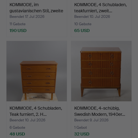
KOMMODE, im
KOMMODE, 4 Schubladen,
gustavianischen Stil, zweite
teakfurniert, zweit…
H…
Beendet 17. Jul 2026
Beendet 10. Jul 2026
11 Gebote
10 Gebote
190 USD
65 USD
KOMMODE, 4 Schubladen,
KOMMODE, 4-schübig,
Teak furniert, 2. H…
Swedish Modern, 1940er…
Beendet 10. Jul 2026
Beendet 9. Jul 2026
6 Gebote
1 Gebot
48 USD
32 USD