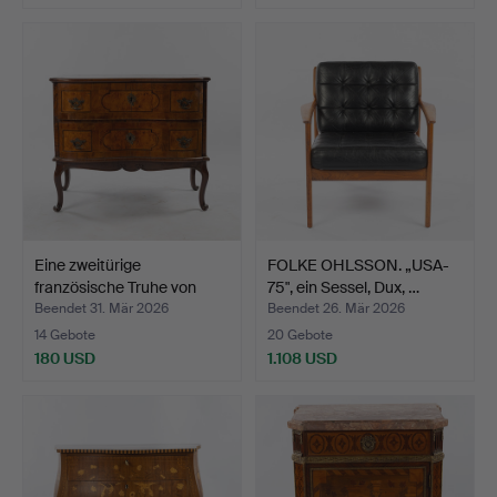
Eine zweitürige
FOLKE OHLSSON. „USA-
französische Truhe von
75", ein Sessel, Dux, …
Kom…
Beendet 31. Mär 2026
Beendet 26. Mär 2026
14 Gebote
20 Gebote
180 USD
1.108 USD