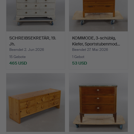
SCHREIBSEKRETÄR, 19.
KOMMODE, 3-schübig,
Jh.
Kiefer, Sportstubenmod…
Beendet 2. Jun 2026
Beendet 27. Mai 2026
15 Gebote
1 Gebot
465 USD
53 USD