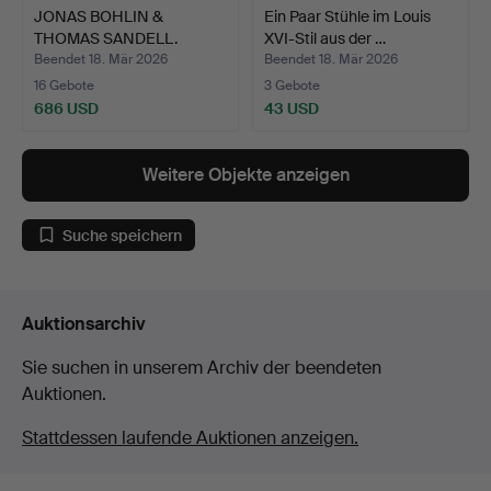
JONAS BOHLIN &
Ein Paar Stühle im Louis
THOMAS SANDELL.
XVI-Stil aus der …
Nachttisch,…
Beendet 18. Mär 2026
Beendet 18. Mär 2026
16 Gebote
3 Gebote
686 USD
43 USD
Weitere Objekte anzeigen
Suche speichern
Auktionsarchiv
Sie suchen in unserem Archiv der beendeten
Auktionen.
Stattdessen laufende Auktionen anzeigen.