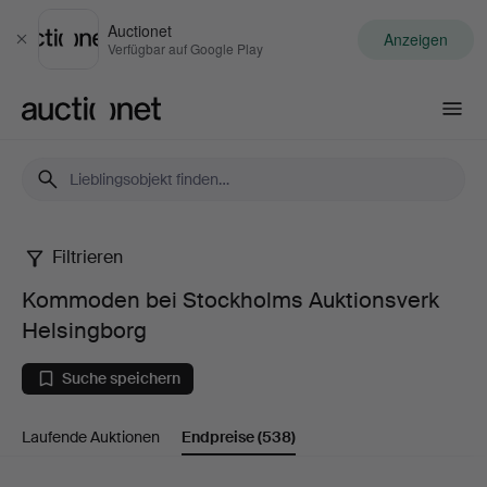
Auctionet
Anzeigen
Schließen
Verfügbar auf Google Play
Auctionet.com
Filtrieren
Kommoden
Kommoden bei Stockholms Auktionsverk
bei
Helsingborg
Stockholms
Suche speichern
Auktionsverk
Laufende Auktionen
Endpreise
(538)
Helsingborg