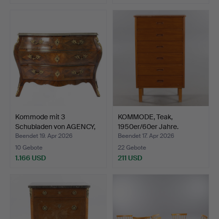
Kommode mit 3
KOMMODE, Teak,
Schubladen von AGENCY,
1950er/60er Jahre.
Rokok…
Beendet 19. Apr 2026
Beendet 17. Apr 2026
10 Gebote
22 Gebote
1.166 USD
211 USD