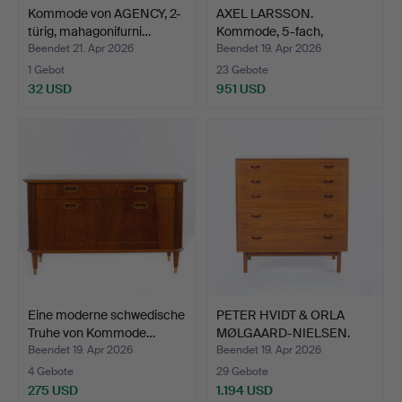
Kommode von AGENCY, 2-
AXEL LARSSON.
türig, mahagonifurni…
Kommode, 5-fach,
schwedisch …
Beendet 21. Apr 2026
Beendet 19. Apr 2026
1 Gebot
23 Gebote
32 USD
951 USD
Eine moderne schwedische
PETER HVIDT & ORLA
Truhe von Kommode…
MØLGAARD-NIELSEN.
Kommo…
Beendet 19. Apr 2026
Beendet 19. Apr 2026
4 Gebote
29 Gebote
275 USD
1.194 USD