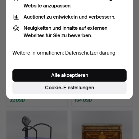
Website anzupassen.
Auctionet zu entwickeln und verbessern.
Neuigkeiten und Inhalte auf externen
Websites für Sie zu bewerben.
Weitere Informationen:
Datenschutzerklärung
KOMMODE /
KOMMODE, furniert, erste
Alle akzeptieren
ROLLCONTAINER, 8
Hälfte des 19. Ja…
Schubladen, Kie…
Beendet 7. Mai 2026
Beendet 7. Mai 2026
Cookie-Einstellungen
1 Gebot
4 Gebote
32 USD
164 USD