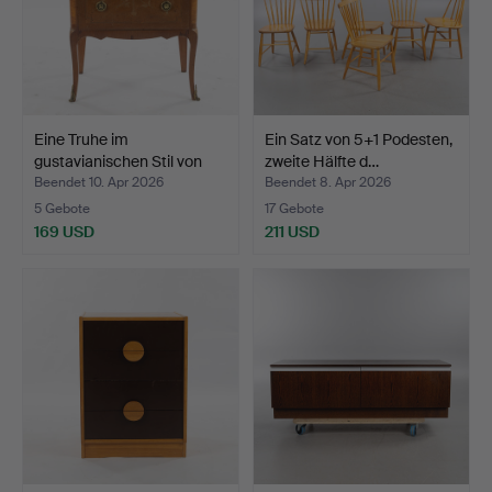
Eine Truhe im
Ein Satz von 5+1 Podesten,
gustavianischen Stil von
zweite Hälfte d…
Kom…
Beendet 10. Apr 2026
Beendet 8. Apr 2026
5 Gebote
17 Gebote
169 USD
211 USD