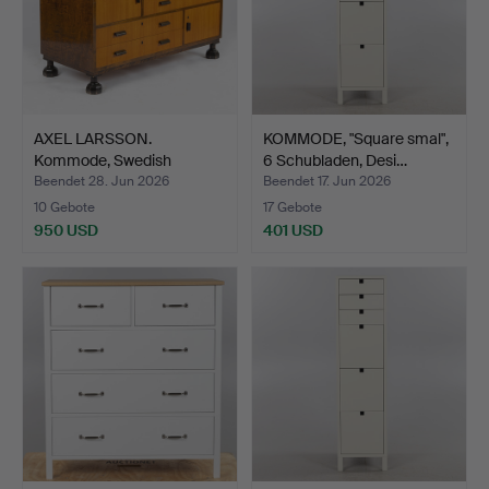
AXEL LARSSON.
KOMMODE, "Square smal",
Kommode, Swedish
6 Schubladen, Desi…
modern.
Beendet 28. Jun 2026
Beendet 17. Jun 2026
10 Gebote
17 Gebote
950 USD
401 USD