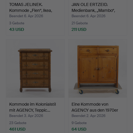
TOMAS JELINEK.
JAN OLE ERTZEID.
Kommode „Flen“, Ikea,
Medienbank, „Mambo“,
1970e…
Bruk…
Beendet 6. Apr 2026
Beendet 6. Apr 2026
3 Gebote
21 Gebote
43 USD
211 USD
Kommode im Kolonialstil
Eine Kommode von
mit AGENCY, Teppic…
AGENCY aus den 1970er
Jah…
Beendet 3. Apr 2026
Beendet 2. Apr 2026
23 Gebote
9 Gebote
461 USD
64 USD