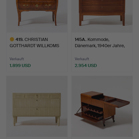
419
.
CHRISTIAN
145A
.
Kommode,
GOTTHARDT WILLKOMS
Dänemark, 1940er Jahre,
VERKSTAD (Bür…
Danish Mo…
Verkauft
Verkauft
1.899 USD
2.954 USD
Ausgewähltes
Objekt