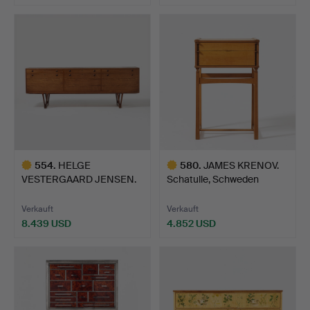
Ausgewähltes
Objekt
554
.
HELGE
580
.
JAMES KRENOV.
VESTERGAARD JENSEN.
Schatulle, Schweden
Sideboard, Peder…
1960er/7…
Verkauft
Verkauft
8.439 USD
4.852 USD
Ausgewähltes
Ausgewähltes
Objekt
Objekt