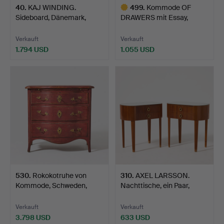
40
.
KAJ WINDING.
499
.
Kommode OF
Sideboard, Dänemark,
DRAWERS mit Essay,
1960er J…
spätbarockes…
Verkauft
Verkauft
1.794 USD
1.055 USD
Ausgewähltes
Objekt
530
.
Rokokotruhe von
310
.
AXEL LARSSON.
Kommode, Schweden,
Nachttische, ein Paar,
zweite …
Svens…
Verkauft
Verkauft
3.798 USD
633 USD