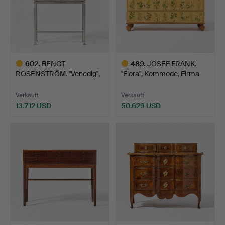
602
.
BENGT
489
.
JOSEF FRANK.
ROSENSTRÖM. "Venedig",
"Flora", Kommode, Firma
Kommode, Änge…
Svens…
Verkauft
Verkauft
13.712 USD
50.629 USD
Ausgewähltes
Ausgewähltes
Objekt
Objekt