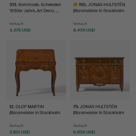
313
.
Kommode. Schweden
195
.
JONAS HULTSTÉN
1930er Jahre, Art Deco, …
(Büromeister in Stockholm
1…
Verkauft
Verkauft
3.376 USD
8.439 USD
Ausgewähltes
Objekt
12
.
OLOF MARTIN
79
.
JONAS HULTSTÉN
(Büromeister in Stockholm
(Büromeister in Stockholm
1736…
1…
Verkauft
Verkauft
3.165 USD
6.856 USD