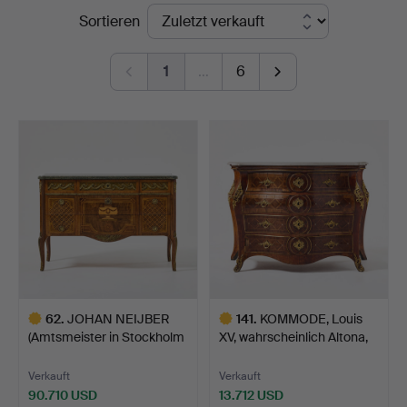
Endpreise
Sortieren
Art
1
…
6
62
.
JOHAN NEIJBER
141
.
KOMMODE, Louis
(Amtsmeister in Stockholm
XV, wahrscheinlich Altona,
17…
…
Verkauft
Verkauft
90.710 USD
13.712 USD