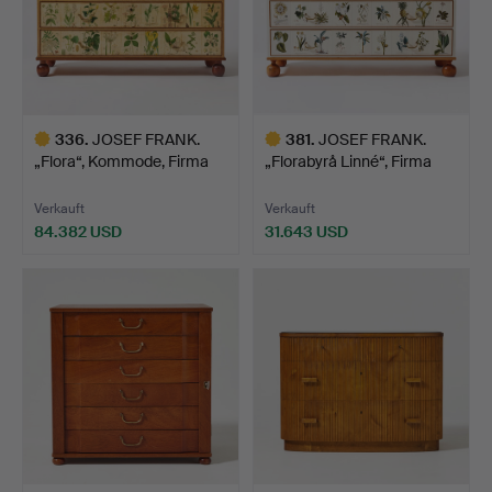
336
.
JOSEF FRANK.
381
.
JOSEF FRANK.
„Flora“, Kommode, Firma
„Florabyrå Linné“, Firma
Svens…
Sven…
Verkauft
Verkauft
84.382 USD
31.643 USD
Ausgewähltes
Ausgewähltes
Objekt
Objekt