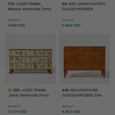
373
.
JOSEF FRANK.
411
.
AXEL EINAR HJORTH.
Miniatur-Kommode, Firma
ZUGESCHRIEBEN.
Svens…
„Suzanne…
Verkauft
Verkauft
1.688 USD
6.856 USD
356
.
JOSEF FRANK.
428
.
NILS ENSTRÖM.
„Flora“, Kommode, Firma
ZUGESCHRIEBEN. Eine
Svens…
Kommode …
Verkauft
Verkauft
71.724 USD
4.852 USD