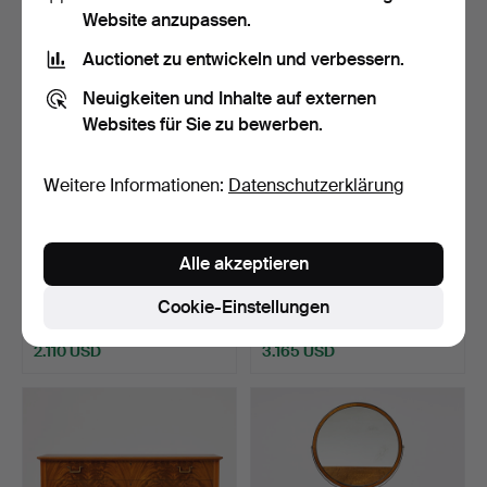
Website anzupassen.
Auctionet zu entwickeln und verbessern.
Neuigkeiten und Inhalte auf externen
Websites für Sie zu bewerben.
Weitere Informationen:
Datenschutzerklärung
86
.
Eine Truhe mit
293
.
JEAN-WENDELIN
Alle akzeptieren
Kommode, Stockholmer
WEBER (Meister in Paris
Werk i…
1786…
Cookie-Einstellungen
Verkauft
Verkauft
2.110 USD
3.165 USD