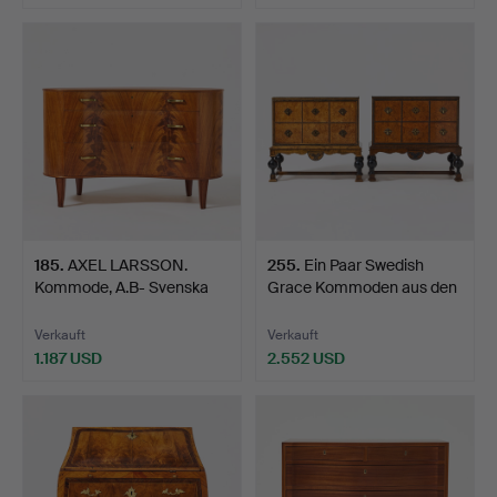
185
.
AXEL LARSSON.
255
.
Ein Paar Swedish
Kommode, A.B- Svenska
Grace Kommoden aus den
Möbelf…
19…
Verkauft
Verkauft
1.187 USD
2.552 USD