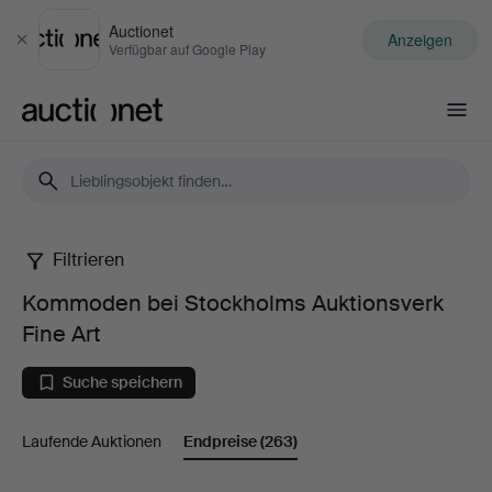
Auctionet
Anzeigen
Schließen
Verfügbar auf Google Play
Auctionet.com
Filtrieren
Kommoden
Kommoden bei Stockholms Auktionsverk
bei
Fine Art
Stockholms
Suche speichern
Auktionsverk
Laufende Auktionen
Endpreise
(263)
Fine