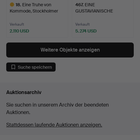
18
.
Eine Truhe von
467
.
EINE
Kommode, Stockholmer
GUSTAVIANISCHE
Werk i…
ARBEITSAGENTUR AUS
STO…
Verkauft
Verkauft
2.110 USD
5.274 USD
Ausgewähltes
Objekt
Weitere Objekte anzeigen
Suche speichern
Auktionsarchiv
Sie suchen in unserem Archiv der beendeten
Auktionen.
Stattdessen laufende Auktionen anzeigen.