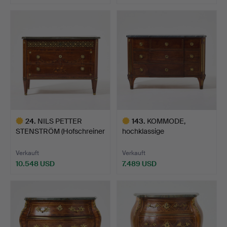
Ausgewähltes
Ausgewähltes
Objekt
Objekt
24
.
NILS PETTER
143
.
KOMMODE,
STENSTRÖM (Hofschreiner
hochklassige
1781, …
spätgustavianische S…
Verkauft
Verkauft
10.548 USD
7.489 USD
Ausgewähltes
Ausgewähltes
Objekt
Objekt