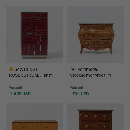
Ausgewähltes
Objekt
542
.
BENGT
191
.
Kommode,
ROSENSTRÖM. „Paris“,
Stockholmer Arbeit im
Kommode, Ängelh…
Rokoko. die…
Verkauft
Verkauft
12.658 USD
1.794 USD
Ausgewähltes
Objekt