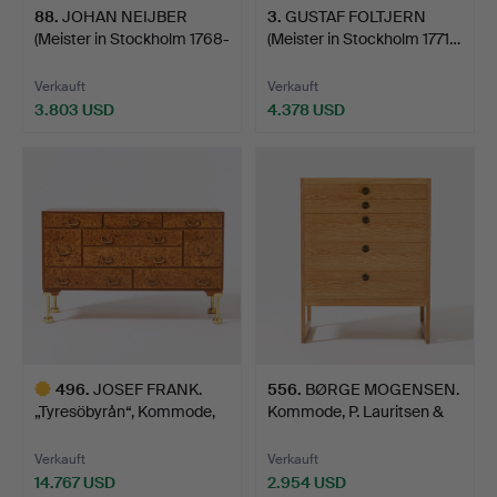
88
.
JOHAN NEIJBER
3
.
GUSTAF FOLTJERN
(Meister in Stockholm 1768-
(Meister in Stockholm 1771…
1…
Verkauft
Verkauft
3.803 USD
4.378 USD
496
.
JOSEF FRANK.
556
.
BØRGE MOGENSEN.
„Tyresöbyrån“, Kommode,
Kommode, P. Lauritsen &
Firma…
Sø…
Verkauft
Verkauft
14.767 USD
2.954 USD