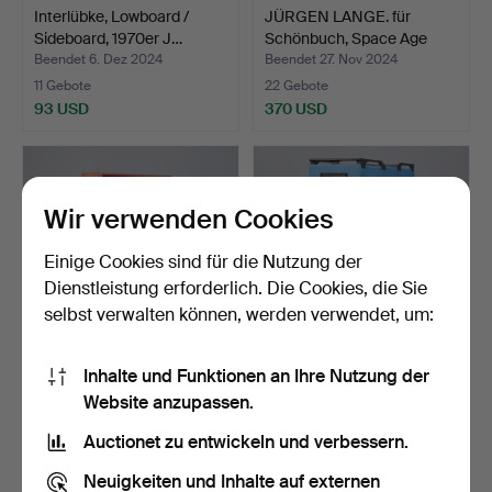
Interlübke, Lowboard /
JÜRGEN LANGE. für
Sideboard, 1970er J…
Schönbuch, Space Age
Kom…
Beendet 6. Dez 2024
Beendet 27. Nov 2024
11 Gebote
22 Gebote
93 USD
370 USD
Wir verwenden Cookies
Einige Cookies sind für die Nutzung der
Dienstleistung erforderlich. Die Cookies, die Sie
selbst verwalten können, werden verwendet, um:
Inhalte und Funktionen an Ihre Nutzung der
Highboard / Kommode,
Boardbistro, Barwagen,
Website anzupassen.
Teak, 1960er Jahre, D…
Kunststoff.
Beendet 20. Okt 2024
Beendet 13. Okt 2024
Auctionet zu entwickeln und verbessern.
17 Gebote
3 Gebote
128 USD
57 USD
Neuigkeiten und Inhalte auf externen