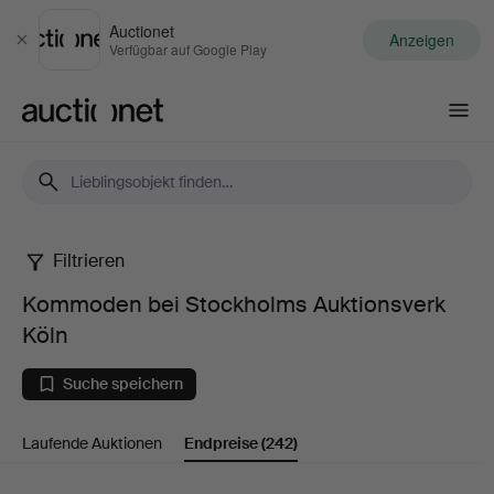
Auctionet
Anzeigen
Schließen
Verfügbar auf Google Play
Auctionet.com
Filtrieren
Kommoden
Kommoden bei Stockholms Auktionsverk
bei
Köln
Stockholms
Suche speichern
Auktionsverk
Laufende Auktionen
Endpreise
(242)
Köln