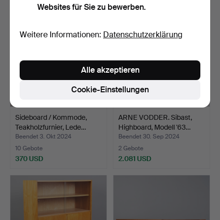
Websites für Sie zu bewerben.
Weitere Informationen:
Datenschutzerklärung
Alle akzeptieren
Cookie-Einstellungen
Sideboard / Kommode,
ARNE VODDER. Sibast,
Teakholzfurnier, Lede…
Highboard, Modell '63…
Beendet 3. Okt 2024
Beendet 30. Sep 2024
10 Gebote
2 Gebote
370 USD
2.081 USD