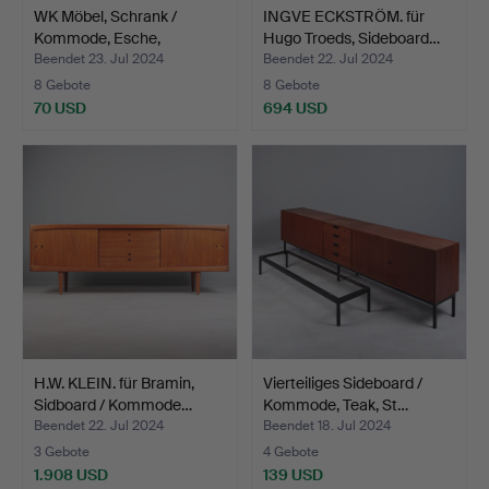
WK Möbel, Schrank /
INGVE ECKSTRÖM. für
Kommode, Esche,
Hugo Troeds, Sideboard…
Nussba…
Beendet 23. Jul 2024
Beendet 22. Jul 2024
8 Gebote
8 Gebote
70 USD
694 USD
H.W. KLEIN. für Bramin,
Vierteiliges Sideboard /
Sidboard / Kommode…
Kommode, Teak, St…
Beendet 22. Jul 2024
Beendet 18. Jul 2024
3 Gebote
4 Gebote
1.908 USD
139 USD