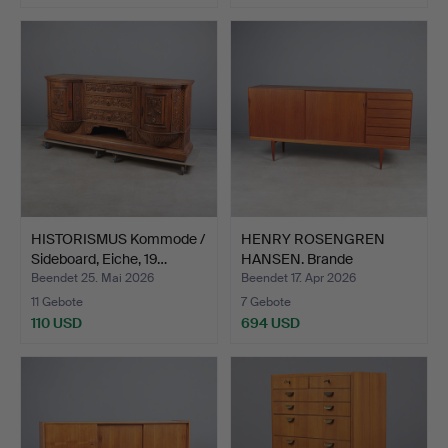
HISTORISMUS Kommode /
HENRY ROSENGREN
Sideboard, Eiche, 19…
HANSEN. Brande
Møbelindust…
Beendet 25. Mai 2026
Beendet 17. Apr 2026
11 Gebote
7 Gebote
110 USD
694 USD