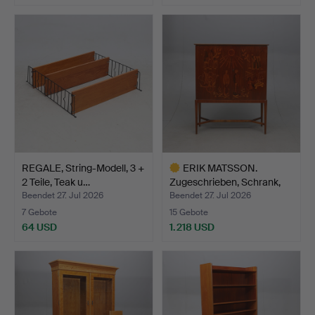
REGALE, String-Modell, 3 +
ERIK MATSSON.
2 Teile, Teak u…
Zugeschrieben, Schrank,
Mjöl…
Beendet 27. Jul 2026
Beendet 27. Jul 2026
7 Gebote
15 Gebote
64 USD
1.218 USD
Ausgewähltes
Objekt