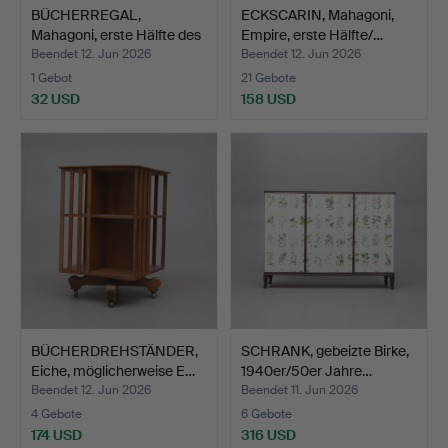
BÜCHERREGAL,
ECKSCARIN, Mahagoni,
Mahagoni, erste Hälfte des
Empire, erste Hälfte/…
20…
Beendet 12. Jun 2026
Beendet 12. Jun 2026
1 Gebot
21 Gebote
32 USD
158 USD
BÜCHERDREHSTÄNDER,
SCHRANK, gebeizte Birke,
Eiche, möglicherweise E…
1940er/50er Jahre…
Beendet 12. Jun 2026
Beendet 11. Jun 2026
4 Gebote
6 Gebote
174 USD
316 USD