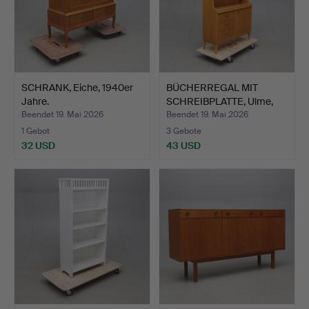
SCHRANK, Eiche, 1940er
BÜCHERREGAL MIT
Jahre.
SCHREIBPLATTE, Ulme,
Swedi…
Beendet 19. Mai 2026
Beendet 19. Mai 2026
1 Gebot
3 Gebote
32 USD
43 USD