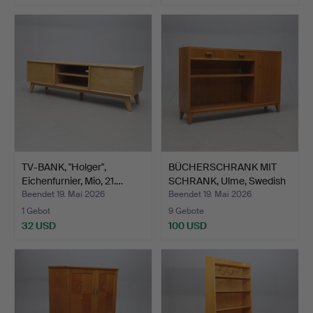
TV-BANK, "Holger",
BÜCHERSCHRANK MIT
Eichenfurnier, Mio, 21.…
SCHRANK, Ulme, Swedish
M…
Beendet 19. Mai 2026
Beendet 19. Mai 2026
1 Gebot
9 Gebote
32 USD
100 USD