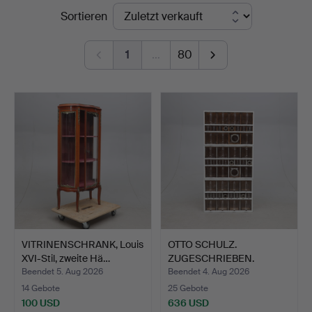
Endpreise
Sortieren
&
Andersson
1
…
80
Norrköping
VITRINENSCHRANK, Louis
OTTO SCHULZ.
XVI-Stil, zweite Hä…
ZUGESCHRIEBEN.
Gewürzregal/Vo…
Beendet 5. Aug 2026
Beendet 4. Aug 2026
14 Gebote
25 Gebote
100 USD
636 USD