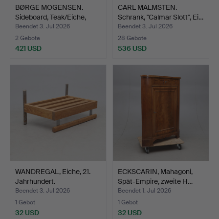
BØRGE MOGENSEN.
CARL MALMSTEN.
Sideboard, Teak/Eiche,
Schrank, "Calmar Slott", Ei…
Søb…
Beendet 3. Jul 2026
Beendet 3. Jul 2026
2 Gebote
28 Gebote
421 USD
536 USD
WANDREGAL, Eiche, 21.
ECKSCARIN, Mahagoni,
Jahrhundert.
Spät-Empire, zweite H…
Beendet 3. Jul 2026
Beendet 1. Jul 2026
1 Gebot
1 Gebot
32 USD
32 USD