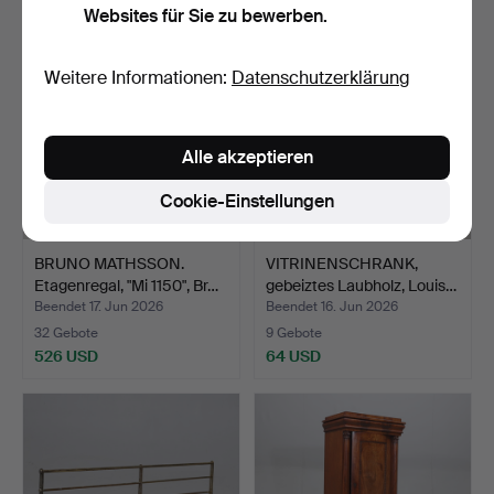
Websites für Sie zu bewerben.
Weitere Informationen:
Datenschutzerklärung
Alle akzeptieren
Cookie-Einstellungen
BRUNO MATHSSON.
VITRINENSCHRANK,
Etagenregal, "Mi 1150", Br…
gebeiztes Laubholz, Louis…
Beendet 17. Jun 2026
Beendet 16. Jun 2026
32 Gebote
9 Gebote
526 USD
64 USD