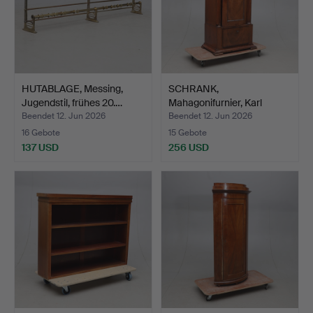
HUTABLAGE, Messing,
SCHRANK,
Jugendstil, frühes 20.…
Mahagonifurnier, Karl
Johan, 19. …
Beendet 12. Jun 2026
Beendet 12. Jun 2026
16 Gebote
15 Gebote
137 USD
256 USD