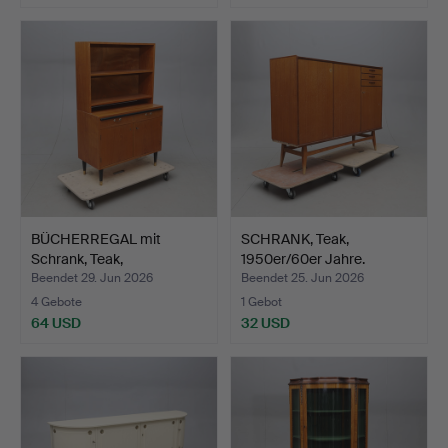
BÜCHERREGAL mit
SCHRANK, Teak,
Schrank, Teak,
1950er/60er Jahre.
1950er/60er…
Beendet 29. Jun 2026
Beendet 25. Jun 2026
4 Gebote
1 Gebot
64 USD
32 USD