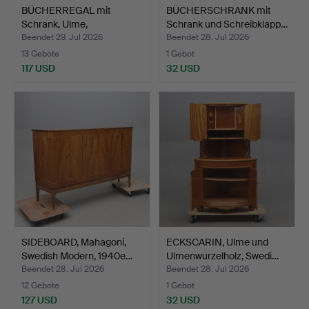
BÜCHERREGAL mit
BÜCHERSCHRANK mit
Schrank, Ulme,
Schrank und Schreibklapp…
möglicherwe…
Beendet 29. Jul 2026
Beendet 28. Jul 2026
13 Gebote
1 Gebot
117 USD
32 USD
SIDEBOARD, Mahagoni,
ECKSCARIN, Ulme und
Swedish Modern, 1940e…
Ulmenwurzelholz, Swedi…
Beendet 28. Jul 2026
Beendet 28. Jul 2026
12 Gebote
1 Gebot
127 USD
32 USD