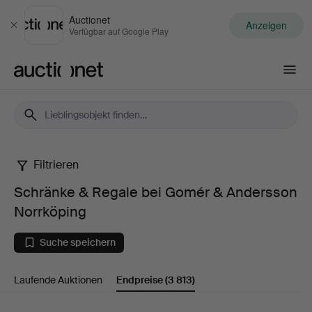
Auctionet
Anzeigen
Schließen
Verfügbar auf Google Play
Auctionet.com
Filtrieren
Schränke
Schränke & Regale bei Gomér & Andersson
&
Norrköping
Regale
Suche speichern
bei
Laufende Auktionen
Endpreise
(3 813)
Gomér