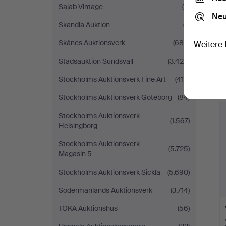
Sajab Vintage
(5)
Neu
Skandia Auktion
(7)
Skånes Auktionsverk
(680)
Weitere 
Stadsauktion Sundsvall
(3.426)
Stockholms Auktionsverk Fine Art
(414)
Stockholms Auktionsverk Göteborg
(84)
Stockholms Auktionsverk
(1.567)
Helsingborg
Stockholms Auktionsverk
(5.725)
Magasin 5
Stockholms Auktionsverk Sickla
(5.690)
Södermanlands Auktionsverk
(3.714)
TOKA Auktionshus
(56)