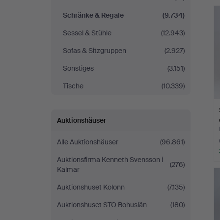
Andersson
Schränke & Regale
(9.734)
Linköping
Sessel & Stühle
(12.943)
Sofas & Sitzgruppen
(2.927)
Sonstiges
(3.151)
Tische
(10.339)
Auktionshäuser
Alle Auktionshäuser
(96.861)
Auktionsfirma Kenneth Svensson i
(276)
Kalmar
Auktionshuset Kolonn
(7.135)
Auktionshuset STO Bohuslän
(180)