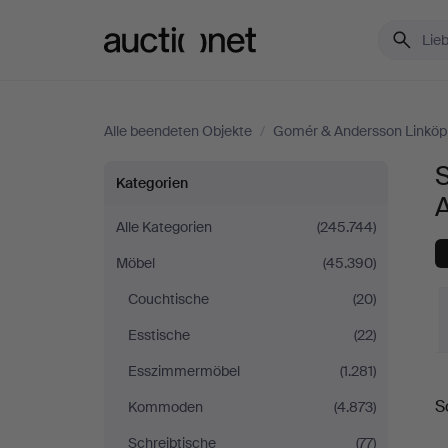
Auctionet.com
Alle beendeten Objekte
/
Gomér & Andersson Linköp
Schränke
Kategorien
&
Alle Kategorien
(245.744)
Möbel
(45.390)
Regale
Couchtische
(20)
bei
Esstische
(22)
Gomér
Esszimmermöbel
(1.281)
E
S
Kommoden
(4.873)
&
Schreibtische
(77)