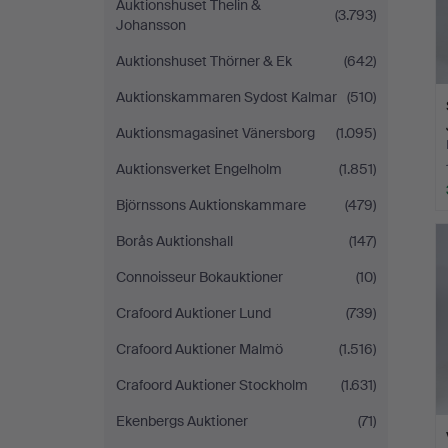
Auktionshuset Thelin &
(3.793)
Johansson
Auktionshuset Thörner & Ek
(642)
Auktionskammaren Sydost Kalmar
(510)
Auktionsmagasinet Vänersborg
(1.095)
Auktionsverket Engelholm
(1.851)
Björnssons Auktionskammare
(479)
Borås Auktionshall
(147)
Connoisseur Bokauktioner
(10)
Crafoord Auktioner Lund
(739)
Crafoord Auktioner Malmö
(1.516)
Crafoord Auktioner Stockholm
(1.631)
Ekenbergs Auktioner
(71)