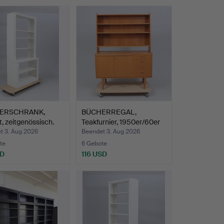
ERSCHRANK,
BÜCHERREGAL,
, zeitgenössisch.
Teakfurnier, 1950er/60er
Jahr…
t 3. Aug 2026
Beendet 3. Aug 2026
te
6 Gebote
SD
116 USD