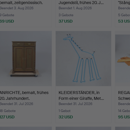
bemalt, zeitgenössisch.
Jugendstil, frühes 20. J…
"Stång
Beendet 3. Aug 2026
Beendet 1. Aug 2026
Beende
9 Gebote
3 Gebote
5 Gebo
69 USD
37 USD
53 U
Ausgewähltes
Objekt
ANRICHTE, bemalt, frühes
KLEIDERSTÄNDER, in
REGAL
20. Jahrhundert.
Form einer Giraffe, Met…
Schwe
Beendet 31. Jul 2026
Beendet 31. Jul 2026
Beende
18 Gebote
1 Gebot
14 Geb
127 USD
32 USD
95 U