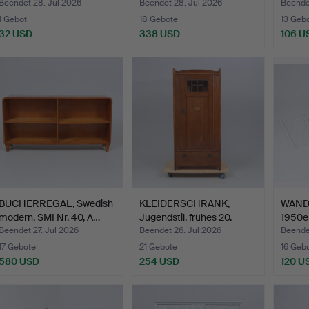
Beendet 28. Jul 2026
Beendet 28. Jul 2026
Beende
1 Gebot
18 Gebote
13 Geb
32 USD
338 USD
106 U
BÜCHERREGAL, Swedish
KLEIDERSCHRANK,
WANDR
modern, SMI Nr. 40, A…
Jugendstil, frühes 20.
1950er
Jah…
Beendet 27. Jul 2026
Beendet 26. Jul 2026
Beende
17 Gebote
21 Gebote
16 Geb
580 USD
254 USD
120 U