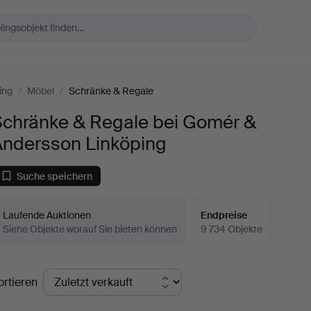
ing
/
Möbel
/
Schränke & Regale
Schränke & Regale bei Gomér &
Andersson Linköping
Suche speichern
Laufende Auktionen
Endpreise
Siehe Objekte worauf Sie bieten können
9 734 Objekte
ndpreise
ortieren