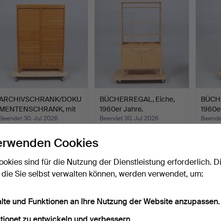
ARCHIVSCHRANK/DOKU
BÜCHERREGAL, Eiche,
BÜCHE
MENTENSCHRANK, mit
1960er Jahre.
1960er
Rolll…
Beendet 30. Jul 2026
Beendet 30. Jul 2026
Beende
14 Gebote
3 Gebote
4 Gebo
erwenden Cookies
254 USD
38 USD
43 U
ookies sind für die Nutzung der Dienstleistung erforderlich. D
 die Sie selbst verwalten können, werden verwendet, um:
alte und Funktionen an Ihre Nutzung der Website anzupassen.
tionet zu entwickeln und verbessern.