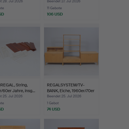
t 28. Jul 2026
Beendet 27. Jul 2026
ote
11 Gebote
SD
106 USD
EGAL, String,
REGALSYSTEM/TV-
/60er Jahre, insg…
BANK, Eiche, 1960er/70er
Ja…
t 25. Jul 2026
Beendet 25. Jul 2026
ote
1 Gebot
SD
74 USD