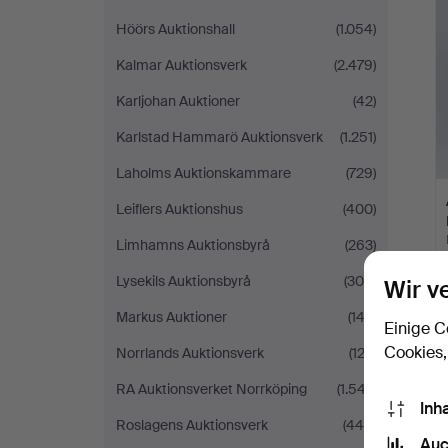
Höörs Auktionshall
(1.054)
Kalmar Auktionsverk
(2.479)
Karljohan Auktioner
(42)
Karlstad Hammarö Auktionsverk
(1.251)
Laholms Auktionskammare
(729)
Leiflers Auktionshus
(400)
Limhamns Auktionsbyrå
(263)
Lysekils Auktionsbyrå
(304)
Wir v
Markus Auktioner
(142)
Einige C
Cookies,
Norrlands Auktionsverk
(123)
RA Auktionsverket Norrköping
(1.547)
Inh
Roslagens Auktionsverk
(445)
Auc