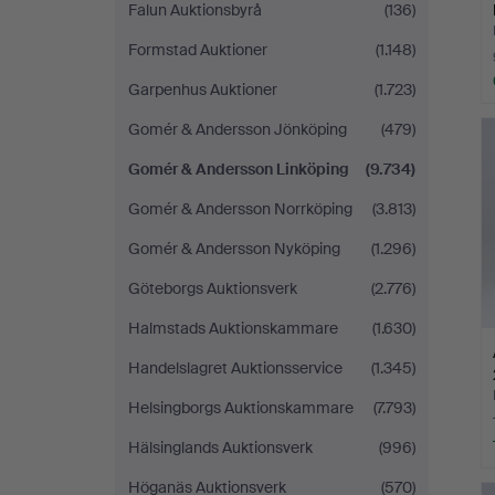
Falun Auktionsbyrå
(136)
Formstad Auktioner
(1.148)
Garpenhus Auktioner
(1.723)
Gomér & Andersson Jönköping
(479)
Gomér & Andersson Linköping
(9.734)
Gomér & Andersson Norrköping
(3.813)
Gomér & Andersson Nyköping
(1.296)
Göteborgs Auktionsverk
(2.776)
Halmstads Auktionskammare
(1.630)
Handelslagret Auktionsservice
(1.345)
Helsingborgs Auktionskammare
(7.793)
Hälsinglands Auktionsverk
(996)
Höganäs Auktionsverk
(570)