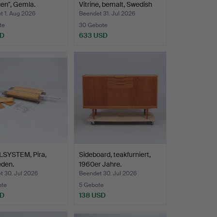
en", Gemla.
Vitrine, bemalt, Swedish
Gr…
t 1. Aug 2026
Beendet 31. Jul 2026
te
30 Gebote
SD
633 USD
SYSTEM, Pira,
Sideboard, teakfurniert,
den.
1960er Jahre.
t 30. Jul 2026
Beendet 30. Jul 2026
ote
5 Gebote
SD
138 USD