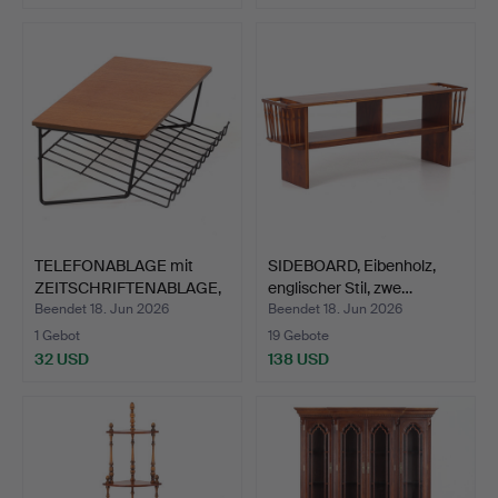
TELEFONABLAGE mit
SIDEBOARD, Eibenholz,
ZEITSCHRIFTENABLAGE,
englischer Stil, zwe…
Tea…
Beendet 18. Jun 2026
Beendet 18. Jun 2026
1 Gebot
19 Gebote
32 USD
138 USD