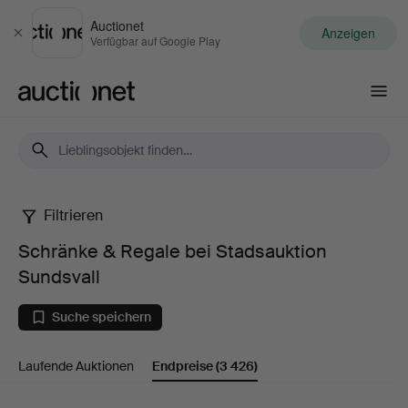
Auctionet
Anzeigen
Schließen
Verfügbar auf Google Play
Auctionet.com
Filtrieren
Schränke
Schränke & Regale bei Stadsauktion
&
Sundsvall
Regale
Suche speichern
bei
Laufende Auktionen
Endpreise
(3 426)
Stadsauktion