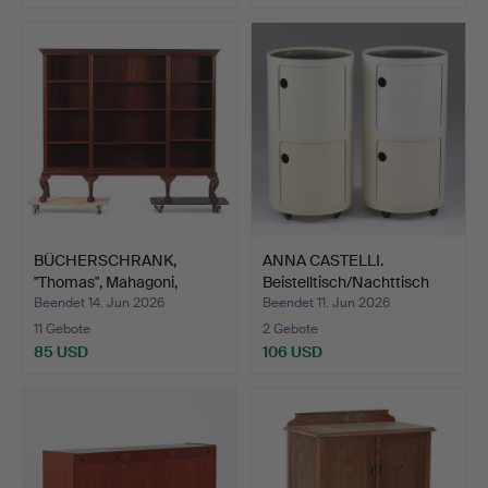
BÜCHERSCHRANK,
ANNA CASTELLI.
"Thomas", Mahagoni,
Beistelltisch/Nachttisch
Nordisk…
ei…
Beendet 14. Jun 2026
Beendet 11. Jun 2026
11 Gebote
2 Gebote
85 USD
106 USD