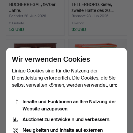
BÜCHERREGAL, 1970er
TELLERBORD, Kiefer,
Jahre.
zweite Hälfte des 20. …
Beendet 28. Jun 2026
Beendet 28. Jun 2026
5 Gebote
1 Gebot
53 USD
32 USD
Wir verwenden Cookies
Einige Cookies sind für die Nutzung der
Dienstleistung erforderlich. Die Cookies, die Sie
selbst verwalten können, werden verwendet, um:
Inhalte und Funktionen an Ihre Nutzung der
BÜCHERSCHRANK, mit
ANRICHTE,
Website anzupassen.
Sprossen, bemaltes Holz…
spätgustavianische
Provinz-Arbei…
Beendet 24. Jun 2026
Beendet 24. Jun 2026
Auctionet zu entwickeln und verbessern.
12 Gebote
9 Gebote
127 USD
358 USD
Neuigkeiten und Inhalte auf externen