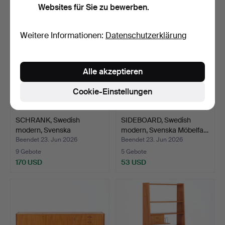
Websites für Sie zu bewerben.
Weitere Informationen:
Datenschutzerklärung
Alle akzeptieren
Cookie-Einstellungen
SCHRANK, Swedish
SIDEBOARD, Swedish
modern, Svenska
modern, Svenska Möbelfa…
Möbelfabr…
Beendet 23. Jun 2026
Beendet 23. Jun 2026
9 Gebote
5 Gebote
170 USD
53 USD