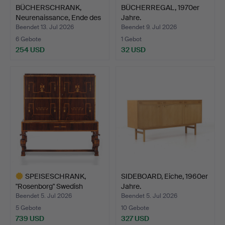
BÜCHERSCHRANK,
BÜCHERREGAL, 1970er
Neurenaissance, Ende des
Jahre.
19…
Beendet 13. Jul 2026
Beendet 9. Jul 2026
6 Gebote
1 Gebot
254 USD
32 USD
SPEISESCHRANK,
SIDEBOARD, Eiche, 1960er
"Rosenborg" Swedish
Jahre.
Grace, …
Beendet 5. Jul 2026
Beendet 5. Jul 2026
5 Gebote
10 Gebote
739 USD
327 USD