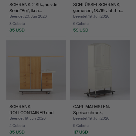
SCHRANK, 2 Stk., aus der
SCHLÜSSELSCHRANK,
Serie "Boj", Ikea…
gemasert, 18./19. Jahrhu…
Beendet 20. Jun 2026
Beendet 19. Jun 2026
3 Gebote
6 Gebote
85 USD
59 USD
SCHRANK,
CARL MALMSTEN.
ROLLCONTAINER und
Speiseschrank,
TISCHPLATTE, 5 …
"Herrgården"…
Beendet 19. Jun 2026
Beendet 19. Jun 2026
2 Gebote
5 Gebote
85 USD
117 USD