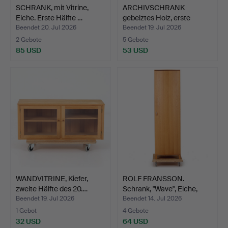
SCHRANK, mit Vitrine,
ARCHIVSCHRANK
Eiche. Erste Hälfte …
gebeiztes Holz, erste
Hälfte…
Beendet 20. Jul 2026
Beendet 19. Jul 2026
2 Gebote
5 Gebote
85 USD
53 USD
WANDVITRINE, Kiefer,
ROLF FRANSSON.
zweite Hälfte des 20.…
Schrank, "Wave", Eiche,
Voi…
Beendet 19. Jul 2026
Beendet 14. Jul 2026
1 Gebot
4 Gebote
32 USD
64 USD