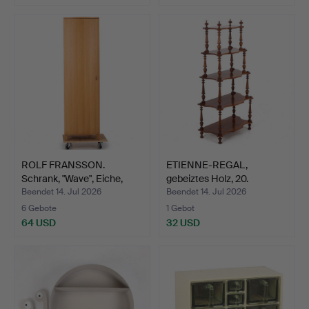
ROLF FRANSSON.
ETIENNE-REGAL,
Schrank, "Wave", Eiche,
gebeiztes Holz, 20.
Voi…
Jahrhun…
Beendet 14. Jul 2026
Beendet 14. Jul 2026
6 Gebote
1 Gebot
64 USD
32 USD