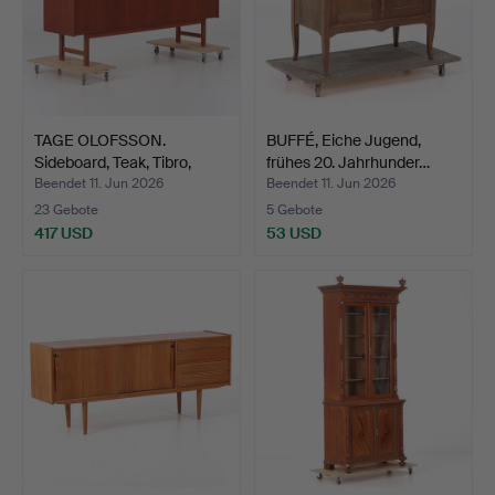
TAGE OLOFSSON.
BUFFÉ, Eiche Jugend,
Sideboard, Teak, Tibro,
frühes 20. Jahrhunder…
195…
Beendet 11. Jun 2026
Beendet 11. Jun 2026
23 Gebote
5 Gebote
417 USD
53 USD