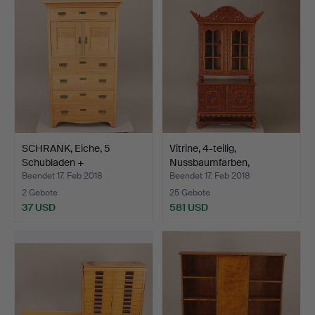
SCHRANK, Eiche, 5
Vitrine, 4-teilig,
Schubladen +
Nussbaumfarben,
Doppeltüren…
gemisch…
Beendet 17. Feb 2018
Beendet 17. Feb 2018
2 Gebote
25 Gebote
37 USD
581 USD