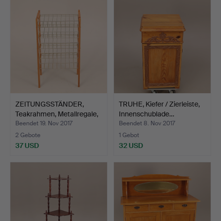
ZEITUNGSSTÄNDER,
TRUHE, Kiefer / Zierleiste,
Teakrahmen, Metallregale,
Innenschublade…
…
Beendet 19. Nov 2017
Beendet 8. Nov 2017
2 Gebote
1 Gebot
37 USD
32 USD