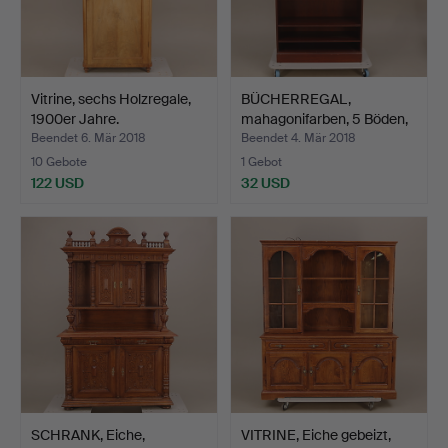
Vitrine, sechs Holzregale,
BÜCHERREGAL,
1900er Jahre.
mahagonifarben, 5 Böden,
Ende…
Beendet 6. Mär 2018
Beendet 4. Mär 2018
10 Gebote
1 Gebot
122 USD
32 USD
SCHRANK, Eiche,
VITRINE, Eiche gebeizt,