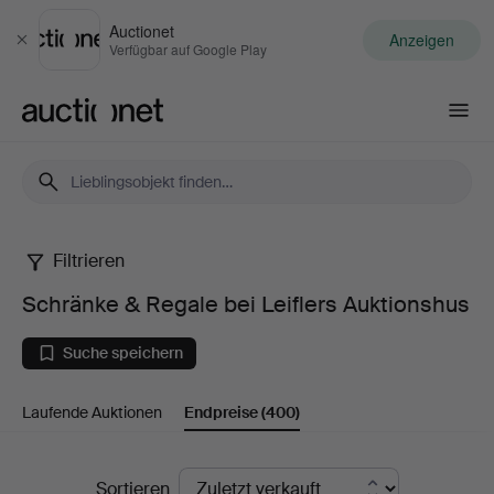
Auctionet
Anzeigen
Schließen
Verfügbar auf Google Play
Auctionet.com
Filtrieren
Schränke
Schränke & Regale bei Leiflers Auktionshus
&
Suche speichern
Regale
Laufende Auktionen
Endpreise
(400)
bei
Leiflers
Endpreise
Sortieren