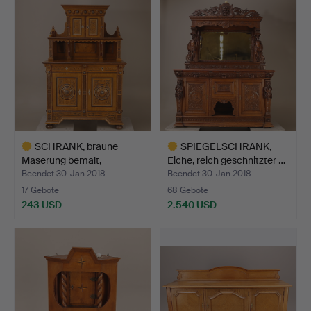
SCHRANK, braune
SPIEGELSCHRANK,
Maserung bemalt,
Eiche, reich geschnitzter …
altnordis…
Beendet 30. Jan 2018
Beendet 30. Jan 2018
17 Gebote
68 Gebote
243 USD
2.540 USD
Ausgewähltes
Ausgewähltes
Objekt
Objekt