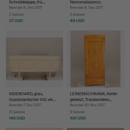
Schreibklappe, frü…
Neorenaissance,
Schubladenpaar + …
Beendet 8. Dez 2017
Beendet 8. Dez 2017
2 Gebote
5 Gebote
37 USD
48 USD
SIDEBOARD, grau,
LEINENSCHRANK, Kiefer
Gustavianischer Stil, vie…
gebeizt, Traubendeko…
Beendet 7. Dez 2017
Beendet 30. Nov 2017
21 Gebote
9 Gebote
148 USD
106 USD