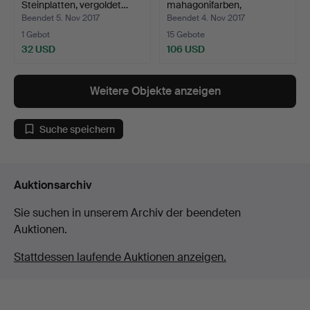
Steinplatten, vergoldet…
mahagonifarben,
Gustavianischer…
Beendet 5. Nov 2017
Beendet 4. Nov 2017
1 Gebot
15 Gebote
32 USD
106 USD
Weitere Objekte anzeigen
Suche speichern
Auktionsarchiv
Sie suchen in unserem Archiv der beendeten
Auktionen.
Stattdessen laufende Auktionen anzeigen.