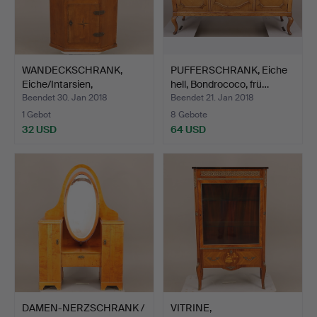
WANDECKSCHRANK,
PUFFERSCHRANK, Eiche
Eiche/Intarsien,
hell, Bondrococo, frü…
Beleuchtu…
Beendet 30. Jan 2018
Beendet 21. Jan 2018
1 Gebot
8 Gebote
32 USD
64 USD
DAMEN-NERZSCHRANK /
VITRINE,