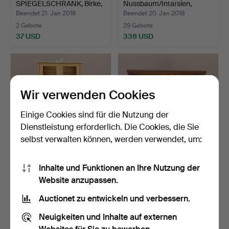
SPIEGELSCHRANK, Birke,
Nussbaum/Intarsien,
…
Schublade + T…
Beendet 21. Jan 2018
Beendet 20. Jan 2018
2 Gebote
29 Gebote
37 USD
338 USD
Wir verwenden Cookies
Einige Cookies sind für die Nutzung der
Dienstleistung erforderlich. Die Cookies, die Sie
selbst verwalten können, werden verwendet, um:
VITRINE, Eiche,
BÜCHERREGAL,
Inhalte und Funktionen an Ihre Nutzung der
Doppeltüren + zwei
dunkelbraun, Chippendale-
Website anzupassen.
Schubla…
Stil…
Beendet 18. Jan 2018
Beendet 18. Jan 2018
11 Gebote
21 Gebote
Auctionet zu entwickeln und verbessern.
80 USD
149 USD
Neuigkeiten und Inhalte auf externen