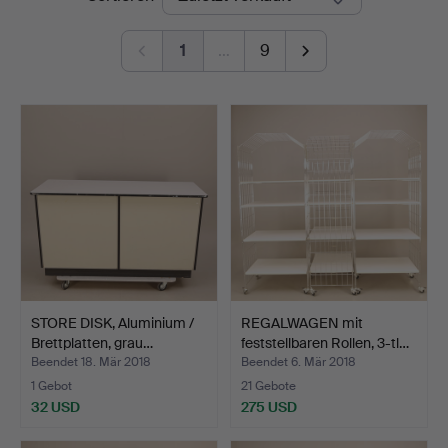
Auktionshus
1
…
9
STORE DISK, Aluminium /
REGALWAGEN mit
Brettplatten, grau…
feststellbaren Rollen, 3-tl…
Beendet 18. Mär 2018
Beendet 6. Mär 2018
1 Gebot
21 Gebote
32 USD
275 USD