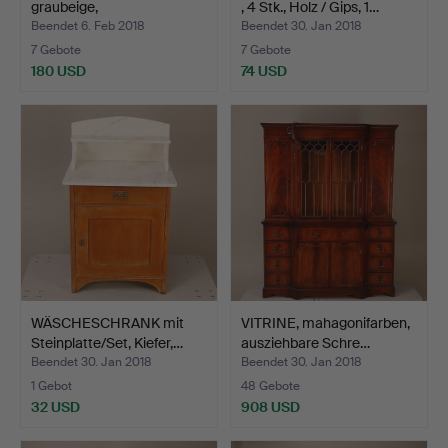
graubeige,
, 4 Stk., Holz / Gips, 1…
"Schwedenpelz…
Beendet 6. Feb 2018
Beendet 30. Jan 2018
7 Gebote
7 Gebote
180 USD
74 USD
WÄSCHESCHRANK mit
VITRINE, mahagonifarben,
Steinplatte/Set, Kiefer,…
ausziehbare Schre…
Beendet 30. Jan 2018
Beendet 30. Jan 2018
1 Gebot
48 Gebote
32 USD
908 USD