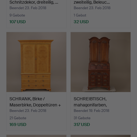
Schnitzdekor, dreiteilig, …
zweiteilig, Beleuc…
Beendet 23. Feb 2018
Beendet 23. Feb 2018
9 Gebote
1 Gebot
107 USD
32 USD
SCHRANK, Birke /
SCHREIBTISCH,
Maserbirke, Doppeltüren +
mahagonifarben,
…
gemischte St…
Beendet 23. Feb 2018
Beendet 19. Feb 2018
21 Gebote
31 Gebote
169 USD
317 USD