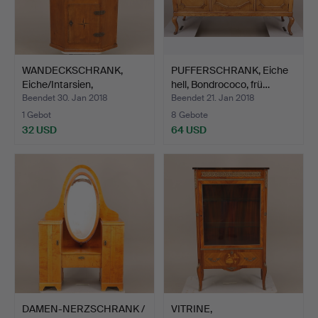
WANDECKSCHRANK,
PUFFERSCHRANK, Eiche
Eiche/Intarsien,
hell, Bondrococo, frü…
Beleuchtu…
Beendet 30. Jan 2018
Beendet 21. Jan 2018
1 Gebot
8 Gebote
32 USD
64 USD
DAMEN-NERZSCHRANK /
VITRINE,