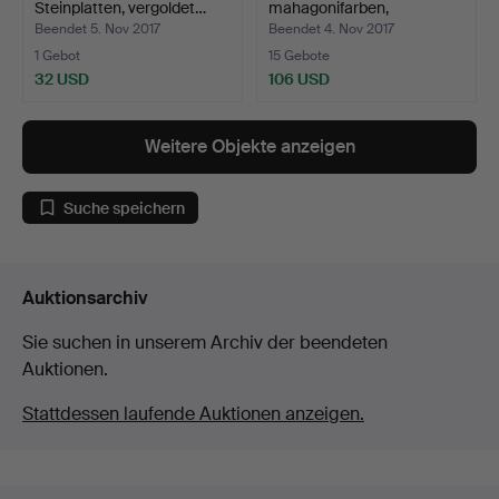
Steinplatten, vergoldet…
mahagonifarben,
Gustavianischer…
Beendet 5. Nov 2017
Beendet 4. Nov 2017
1 Gebot
15 Gebote
32 USD
106 USD
Weitere Objekte anzeigen
Suche speichern
Auktionsarchiv
Sie suchen in unserem Archiv der beendeten
Auktionen.
Stattdessen laufende Auktionen anzeigen.