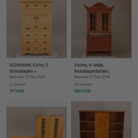
SCHRANK, Eiche, 5
Vitrine, 4-teilig,
Schubladen +
Nussbaumfarben,
Doppeltüren…
gemisch…
Beendet 17. Feb 2018
Beendet 17. Feb 2018
2 Gebote
25 Gebote
37 USD
581 USD