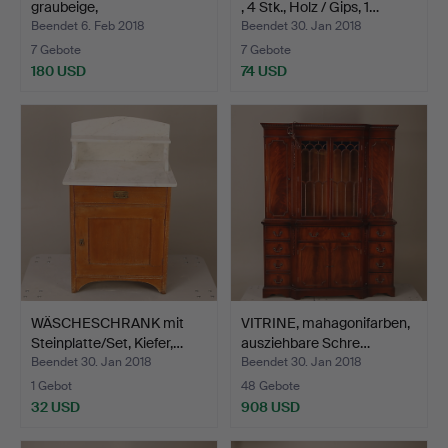
graubeige,
, 4 Stk., Holz / Gips, 1…
"Schwedenpelz…
Beendet 6. Feb 2018
Beendet 30. Jan 2018
7 Gebote
7 Gebote
180 USD
74 USD
WÄSCHESCHRANK mit
VITRINE, mahagonifarben,
Steinplatte/Set, Kiefer,…
ausziehbare Schre…
Beendet 30. Jan 2018
Beendet 30. Jan 2018
1 Gebot
48 Gebote
32 USD
908 USD