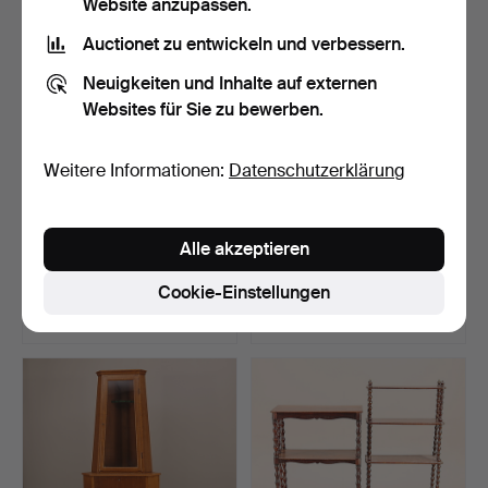
Website anzupassen.
Auctionet zu entwickeln und verbessern.
Neuigkeiten und Inhalte auf externen
Websites für Sie zu bewerben.
Weitere Informationen:
Datenschutzerklärung
SCHRANK, Eiche, 5
SCHRANK, Eiche dunkel
Alle akzeptieren
Schubladen +
gebeizt, Karl-Johan-…
Doppeltüren…
Beendet 15. Jan 2018
Beendet 10. Jan 2018
Cookie-Einstellungen
14 Gebote
56 Gebote
159 USD
1.648 USD