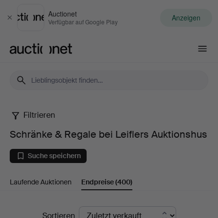
Auctionet
Anzeigen
Schließen
Verfügbar auf Google Play
Auctionet.com
Filtrieren
Schränke
Schränke & Regale bei Leiflers Auktionshus
&
Suche speichern
Regale
Laufende Auktionen
Endpreise
(400)
bei
Leiflers
Endpreise
Sortieren