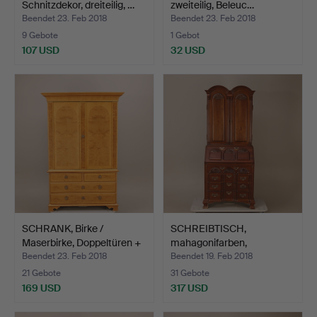
Schnitzdekor, dreiteilig, …
zweiteilig, Beleuc…
Beendet 23. Feb 2018
Beendet 23. Feb 2018
9 Gebote
1 Gebot
107 USD
32 USD
SCHRANK, Birke /
SCHREIBTISCH,
Maserbirke, Doppeltüren +
mahagonifarben,
…
gemischte St…
Beendet 23. Feb 2018
Beendet 19. Feb 2018
21 Gebote
31 Gebote
169 USD
317 USD