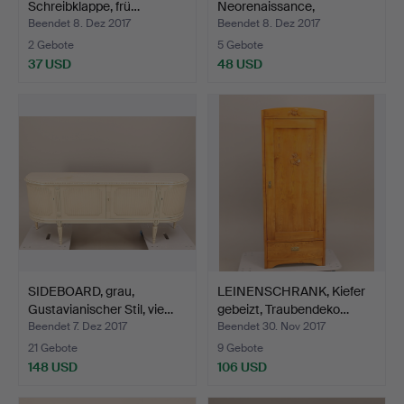
Schreibklappe, frü…
Neorenaissance,
Schubladenpaar + …
Beendet 8. Dez 2017
Beendet 8. Dez 2017
2 Gebote
5 Gebote
37 USD
48 USD
SIDEBOARD, grau,
LEINENSCHRANK, Kiefer
Gustavianischer Stil, vie…
gebeizt, Traubendeko…
Beendet 7. Dez 2017
Beendet 30. Nov 2017
21 Gebote
9 Gebote
148 USD
106 USD