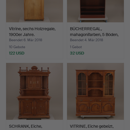
Vitrine, sechs Holzregale,
BÜCHERREGAL,
1900er Jahre.
mahagonifarben, 5 Böden,
Ende…
Beendet 6. Mär 2018
Beendet 4. Mär 2018
10 Gebote
1 Gebot
122 USD
32 USD
SCHRANK, Eiche,
VITRINE, Eiche gebeizt,