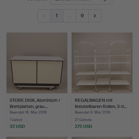
Auktionshus
1
…
9
STORE DISK, Aluminium /
REGALWAGEN mit
Brettplatten, grau…
feststellbaren Rollen, 3-tl…
Beendet 18. Mär 2018
Beendet 6. Mär 2018
1 Gebot
21 Gebote
32 USD
275 USD