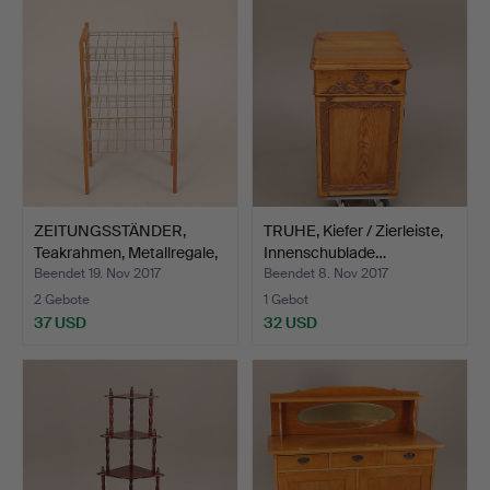
ZEITUNGSSTÄNDER,
TRUHE, Kiefer / Zierleiste,
Teakrahmen, Metallregale,
Innenschublade…
…
Beendet 19. Nov 2017
Beendet 8. Nov 2017
2 Gebote
1 Gebot
37 USD
32 USD