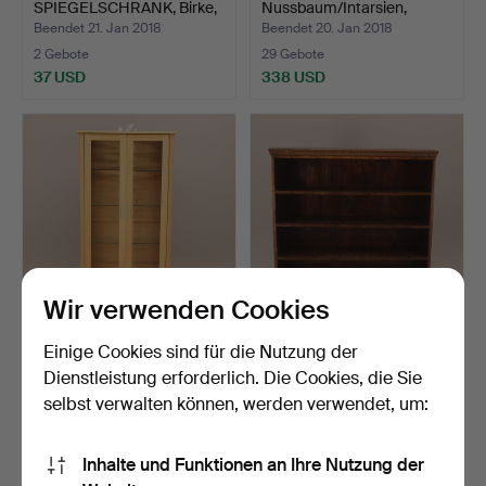
SPIEGELSCHRANK, Birke,
Nussbaum/Intarsien,
…
Schublade + T…
Beendet 21. Jan 2018
Beendet 20. Jan 2018
2 Gebote
29 Gebote
37 USD
338 USD
Wir verwenden Cookies
VITRINE, Eiche,
BÜCHERREGAL,
Einige Cookies sind für die Nutzung der
Doppeltüren + zwei
dunkelbraun, Chippendale-
Dienstleistung erforderlich. Die Cookies, die Sie
Schubla…
Stil…
Beendet 18. Jan 2018
Beendet 18. Jan 2018
selbst verwalten können, werden verwendet, um:
11 Gebote
21 Gebote
80 USD
149 USD
Inhalte und Funktionen an Ihre Nutzung der