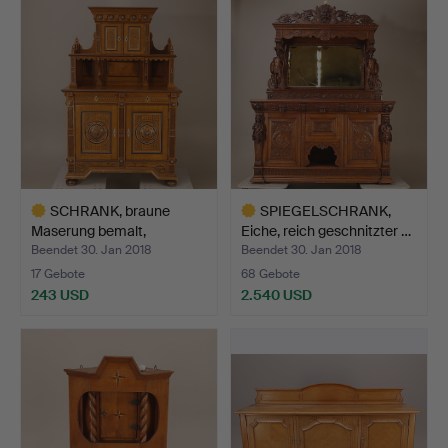
SCHRANK, braune
SPIEGELSCHRANK,
Maserung bemalt,
Eiche, reich geschnitzter …
altnordis…
Beendet 30. Jan 2018
Beendet 30. Jan 2018
17 Gebote
68 Gebote
243 USD
2.540 USD
Ausgewähltes
Ausgewähltes
Objekt
Objekt