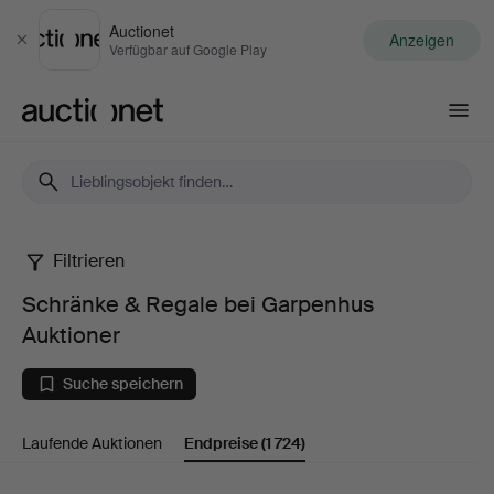
Auctionet
Anzeigen
Schließen
Verfügbar auf Google Play
Auctionet.com
Filtrieren
Schränke
Schränke & Regale bei Garpenhus
&
Auktioner
Regale
Suche speichern
bei
Laufende Auktionen
Endpreise
(1 724)
Garpenhus