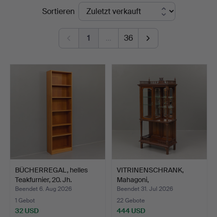
Endpreise
Sortieren
Auktioner
1
…
36
BÜCHERREGAL, helles
VITRINENSCHRANK,
Teakfurnier, 20. Jh.
Mahagoni,
Jahrhundertwend…
Beendet 6. Aug 2026
Beendet 31. Jul 2026
1 Gebot
22 Gebote
32 USD
444 USD