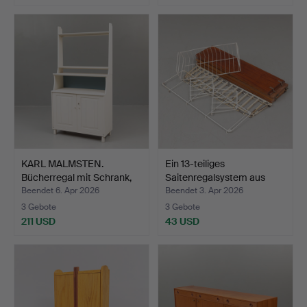
KARL MALMSTEN.
Ein 13-teiliges
Bücherregal mit Schrank,
Saitenregalsystem aus
„V…
Maha…
Beendet 6. Apr 2026
Beendet 3. Apr 2026
3 Gebote
3 Gebote
211 USD
43 USD