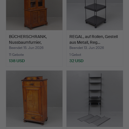
BÜCHERSCHRANK,
REGAL, auf Rollen, Gestell
Nussbaumfurnier,
aus Metall, Reg…
zweiteilig…
Beendet 15. Jun 2026
Beendet 13. Jun 2026
11 Gebote
1 Gebot
138 USD
32 USD