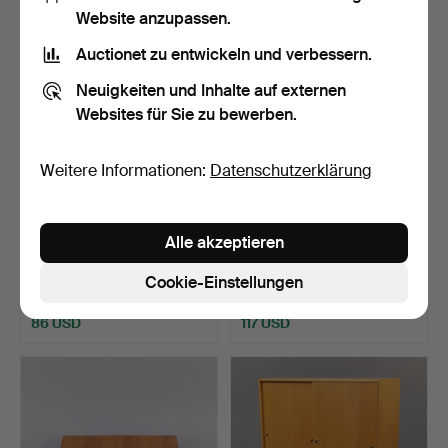
Website anzupassen.
Auctionet zu entwickeln und verbessern.
Neuigkeiten und Inhalte auf externen
Websites für Sie zu bewerben.
Weitere Informationen:
Datenschutzerklärung
BÜCHERREGAL,
SVEN ENGSTRÖM &
Alle akzeptieren
Teakfurnier, 1950er/60er
GUNNAR MYRSTRAND.
Jahr…
Sideboar…
Beendet 16. Mai 2026
Beendet 12. Mai 2026
Cookie-Einstellungen
12 Gebote
14 Gebote
86 USD
117 USD