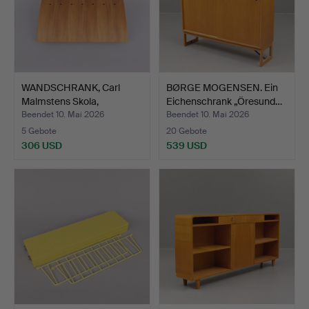
WANDSCHRANK, Carl
BØRGE MOGENSEN. Ein
Malmstens Skola,
Eichenschrank „Öresund…
Stockho…
Beendet 10. Mai 2026
Beendet 10. Mai 2026
5 Gebote
20 Gebote
306 USD
539 USD