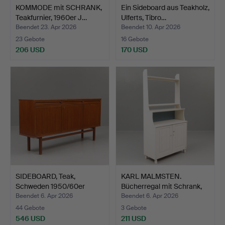
KOMMODE mit SCHRANK,
Ein Sideboard aus Teakholz,
Teakfurnier, 1960er J…
Ulferts, Tibro…
Beendet 23. Apr 2026
Beendet 10. Apr 2026
23 Gebote
16 Gebote
206 USD
170 USD
SIDEBOARD, Teak,
KARL MALMSTEN.
Schweden 1950/60er
Bücherregal mit Schrank,
Jahre.
„V…
Beendet 6. Apr 2026
Beendet 6. Apr 2026
44 Gebote
3 Gebote
546 USD
211 USD