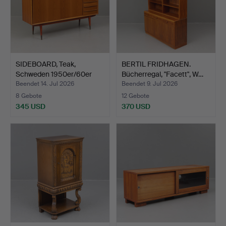
SIDEBOARD, Teak,
BERTIL FRIDHAGEN.
Schweden 1950er/60er
Bücherregal, "Facett", W…
Jahr…
Beendet 14. Jul 2026
Beendet 9. Jul 2026
8 Gebote
12 Gebote
345 USD
370 USD