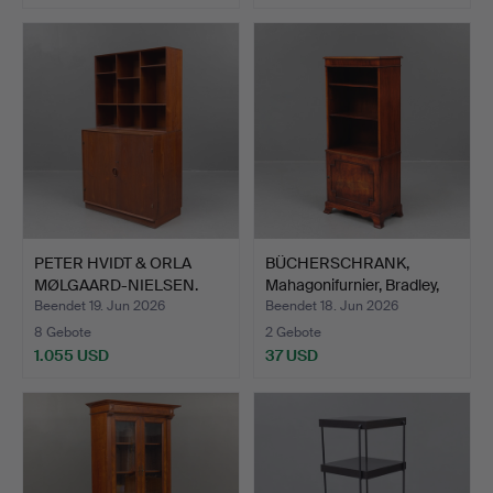
PETER HVIDT & ORLA
BÜCHERSCHRANK,
MØLGAARD-NIELSEN.
Mahagonifurnier, Bradley,
Büche…
E…
Beendet 19. Jun 2026
Beendet 18. Jun 2026
8 Gebote
2 Gebote
1.055 USD
37 USD