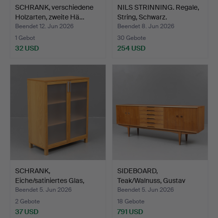
SCHRANK, verschiedene
NILS STRINNING. Regale,
Holzarten, zweite Hä…
String, Schwarz.
Beendet 12. Jun 2026
Beendet 8. Jun 2026
1 Gebot
30 Gebote
32 USD
254 USD
SCHRANK,
SIDEBOARD,
Eiche/satiniertes Glas,
Teak/Walnuss, Gustav
"Azarro",…
Bahus, Ber…
Beendet 5. Jun 2026
Beendet 5. Jun 2026
2 Gebote
18 Gebote
37 USD
791 USD