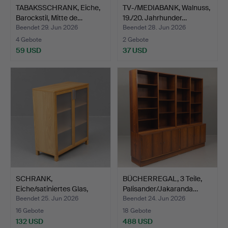
TABAKSSCHRANK, Eiche,
TV-/MEDIABANK, Walnuss,
Barockstil, Mitte de…
19./20. Jahrhunder…
Beendet 29. Jun 2026
Beendet 28. Jun 2026
4 Gebote
2 Gebote
59 USD
37 USD
SCHRANK,
BÜCHERREGAL, 3 Teile,
Eiche/satiniertes Glas,
Palisander/Jakaranda…
"Azarro",…
Beendet 25. Jun 2026
Beendet 24. Jun 2026
16 Gebote
18 Gebote
132 USD
488 USD