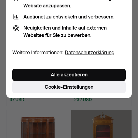
Website anzupassen.
Auctionet zu entwickeln und verbessern.
Neuigkeiten und Inhalte auf externen
Websites für Sie zu bewerben.
Weitere Informationen:
Datenschutzerklärung
Ein Neorenaissance-
Eine aus Kiefernholz
Alle akzeptieren
Sideboard aus dem späte…
geflieste Anrichte au…
Beendet 13. Mär 2026
Beendet 11. Mär 2026
Cookie-Einstellungen
2 Gebote
26 Gebote
37 USD
232 USD