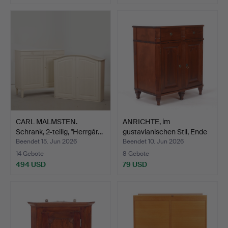
CARL MALMSTEN.
ANRICHTE, im
Schrank, 2-teilig, "Herrgår…
gustavianischen Stil, Ende
de…
Beendet 15. Jun 2026
Beendet 10. Jun 2026
14 Gebote
8 Gebote
494 USD
79 USD