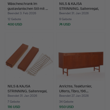
Wäscheschrank im
NILS & KAJSA
gustavianischen Stil mit …
STRINNING. Saitenregal,
Mitte…
Beendet 3. Feb 2026
Beendet 31. Jan 2026
12 Gebote
9 Gebote
400 USD
74 USD
NILS & KAJSA
Anrichte, Teakfurnier,
STRINNING. Saitenregal,
Ulferts, Tibro, 196…
Mitte…
Beendet 31. Jan 2026
Beendet 27. Jan 2026
7 Gebote
34 Gebote
116 USD
950 USD