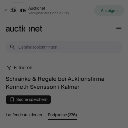
Auctionet
Anzeigen
Schließen
Verfügbar auf Google Play
Auctionet.com
Filtrieren
Schränke
Schränke & Regale bei Auktionsfirma
&
Kenneth Svensson i Kalmar
Regale
Suche speichern
bei
Laufende Auktionen
Endpreise
(276)
Auktionsfirma