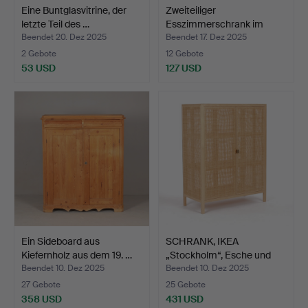
Eine Buntglasvitrine, der
Zweiteiliger
letzte Teil des …
Esszimmerschrank im
gustavian…
Beendet 20. Dez 2025
Beendet 17. Dez 2025
2 Gebote
12 Gebote
53 USD
127 USD
Ein Sideboard aus
SCHRANK, IKEA
Kiefernholz aus dem 19. …
„Stockholm“, Esche und
Ratta…
Beendet 10. Dez 2025
Beendet 10. Dez 2025
27 Gebote
25 Gebote
358 USD
431 USD