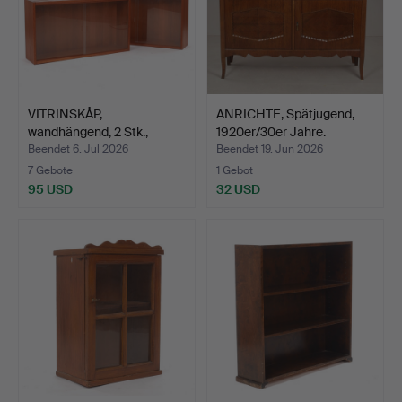
VITRINSKÅP,
ANRICHTE, Spätjugend,
wandhängend, 2 Stk.,
1920er/30er Jahre.
teakfurni…
Beendet 6. Jul 2026
Beendet 19. Jun 2026
7 Gebote
1 Gebot
95 USD
32 USD