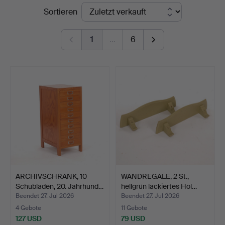
Endpreise
Sortieren
Kenneth
Svensson
1
…
6
i
Kalmar
ARCHIVSCHRANK, 10
WANDREGALE, 2 St.,
Schubladen, 20. Jahrhund…
hellgrün lackiertes Hol…
Beendet 27. Jul 2026
Beendet 27. Jul 2026
4 Gebote
11 Gebote
127 USD
79 USD