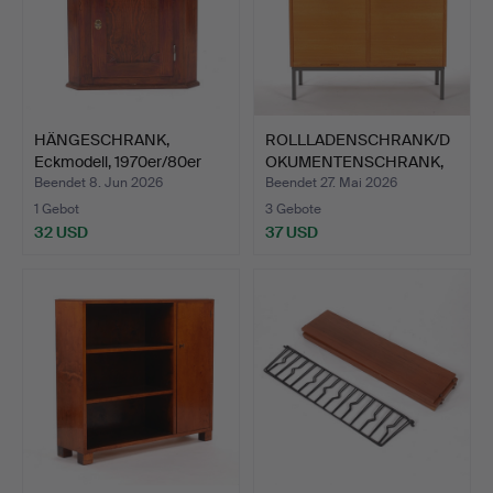
HÄNGESCHRANK,
ROLLLADENSCHRANK/D
Eckmodell, 1970er/80er
OKUMENTENSCHRANK,
Jahre.
1960er…
Beendet 8. Jun 2026
Beendet 27. Mai 2026
1 Gebot
3 Gebote
32 USD
37 USD