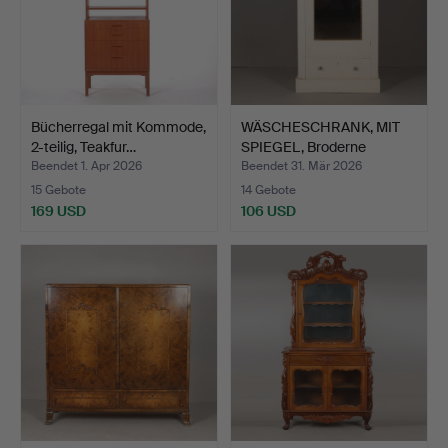
Bücherregal mit Kommode,
WÄSCHESCHRANK, MIT
2-teilig, Teakfur…
SPIEGEL, Broderne
Wiggm…
Beendet 1. Apr 2026
Beendet 31. Mär 2026
15 Gebote
14 Gebote
169 USD
106 USD