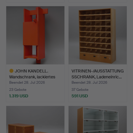
JOHN KANDELL.
VITRINEN-/AUSSTATTUNG
Wandschrank, lackiertes
SSCHRANK, Ladeneinric…
Holz…
Beendet 28. Jul 2026
Beendet 28. Jul 2026
23 Gebote
37 Gebote
1.319 USD
591 USD
Ausgewähltes
Objekt