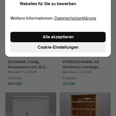
Websites für Sie zu bewerben.
Weitere Informationen:
Datenschutzerklärung
Alle akzeptieren
Cookie-Einstellungen
SCHRANK, 2-teilig,
VITRINSCHRANK, mit
Renaissance-Stil, 19./2…
Vitrinentür, innenliege…
Beendet 5. Jul 2026
Beendet 4. Jul 2026
15 Gebote
5 Gebote
106 USD
53 USD