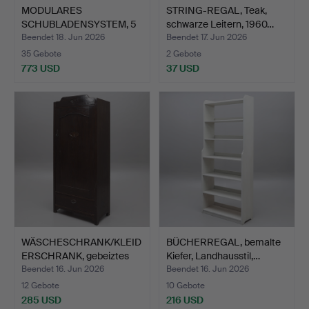
MODULARES
STRING-REGAL, Teak,
SCHUBLADENSYSTEM, 5
schwarze Leitern, 1960…
Teile, Kiefe…
Beendet 18. Jun 2026
Beendet 17. Jun 2026
35 Gebote
2 Gebote
773 USD
37 USD
WÄSCHESCHRANK/KLEID
BÜCHERREGAL, bemalte
ERSCHRANK, gebeiztes
Kiefer, Landhausstil,…
Ho…
Beendet 16. Jun 2026
Beendet 16. Jun 2026
12 Gebote
10 Gebote
285 USD
216 USD