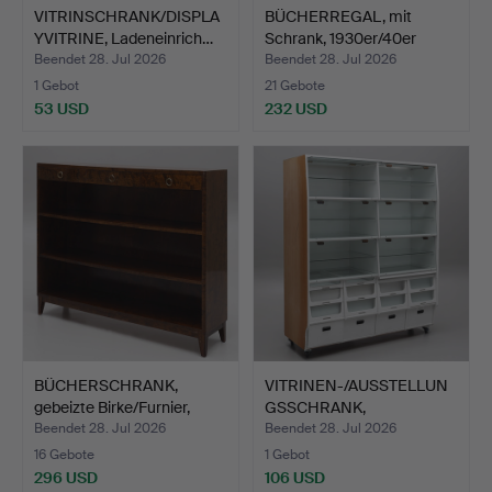
VITRINSCHRANK/DISPLA
BÜCHERREGAL, mit
YVITRINE, Ladeneinrich…
Schrank, 1930er/40er
Jahr…
Beendet 28. Jul 2026
Beendet 28. Jul 2026
1 Gebot
21 Gebote
53 USD
232 USD
BÜCHERSCHRANK,
VITRINEN-/AUSSTELLUN
gebeizte Birke/Furnier,
GSSCHRANK,
193…
Ladeneinric…
Beendet 28. Jul 2026
Beendet 28. Jul 2026
16 Gebote
1 Gebot
296 USD
106 USD