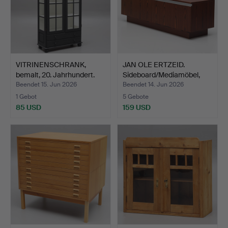
VITRINENSCHRANK,
JAN OLE ERTZEID.
bemalt, 20. Jahrhundert.
Sideboard/Mediamöbel,
Hol…
Beendet 15. Jun 2026
Beendet 14. Jun 2026
1 Gebot
5 Gebote
85 USD
159 USD