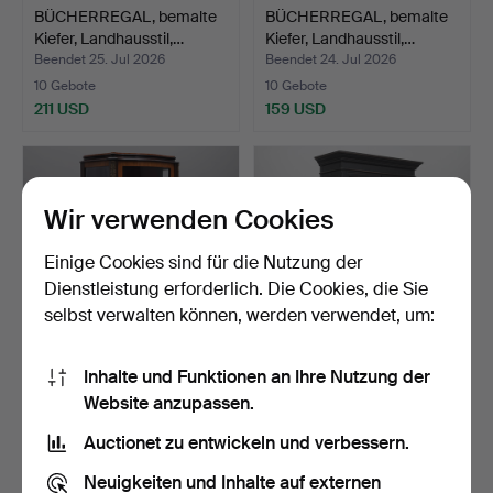
BÜCHERREGAL, bemalte
BÜCHERREGAL, bemalte
Kiefer, Landhausstil,…
Kiefer, Landhausstil,…
Beendet 25. Jul 2026
Beendet 24. Jul 2026
10 Gebote
10 Gebote
211 USD
159 USD
Wir verwenden Cookies
Einige Cookies sind für die Nutzung der
Dienstleistung erforderlich. Die Cookies, die Sie
selbst verwalten können, werden verwendet, um:
Inhalte und Funktionen an Ihre Nutzung der
VITRINENSCHRANK,
VITRINENSCHRANK,
Website anzupassen.
Intarsien, Rokoko-Stil, 2…
gebeiztes Holz, Modell "Y…
Beendet 23. Jul 2026
Beendet 22. Jul 2026
Auctionet zu entwickeln und verbessern.
21 Gebote
5 Gebote
170 USD
317 USD
Neuigkeiten und Inhalte auf externen