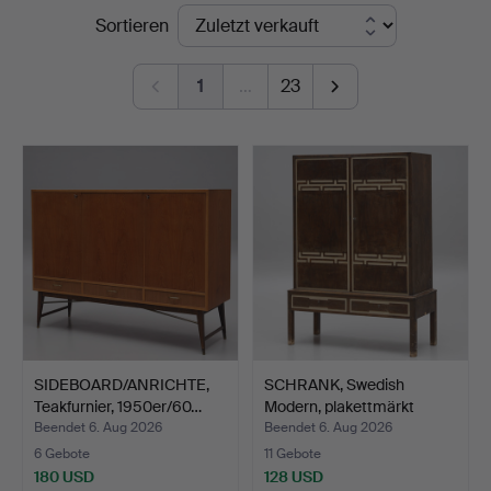
Endpreise
Sortieren
Vänersborg
1
…
23
SIDEBOARD/ANRICHTE,
SCHRANK, Swedish
Teakfurnier, 1950er/60…
Modern, plakettmärkt
Bröd…
Beendet 6. Aug 2026
Beendet 6. Aug 2026
6 Gebote
11 Gebote
180 USD
128 USD