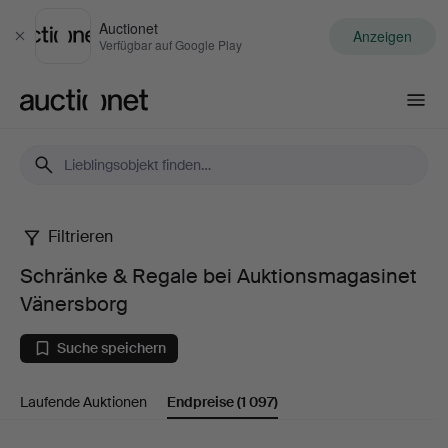
Auctionet
Anzeigen
Schließen
Verfügbar auf Google Play
Auctionet.com
Filtrieren
Schränke
Schränke & Regale bei Auktionsmagasinet
&
Vänersborg
Regale
Suche speichern
bei
Laufende Auktionen
Endpreise
(1 097)
Auktionsmagasinet