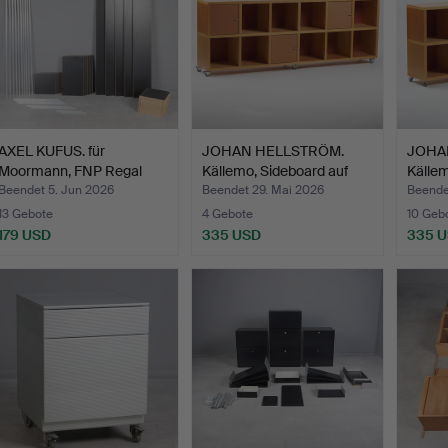
AXEL KUFUS. für
JOHAN HELLSTRÖM.
JOHA
Moormann, FNP Regal
Källemo, Sideboard auf
Källem
System…
Ro…
Ro…
Beendet 5. Jun 2026
Beendet 29. Mai 2026
Beende
13 Gebote
4 Gebote
10 Geb
179 USD
335 USD
335 