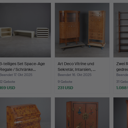
3-teiliges Set Space-Age
Art Deco Vitrine und
Zwei R
Regale / Schränke…
Sekretär, Intarsien, …
gedrec
Beendet 17. Okt 2025
Beendet 16. Okt 2025
Beende
12 Gebote
9 Gebote
31 Geb
169 USD
231 USD
1.088