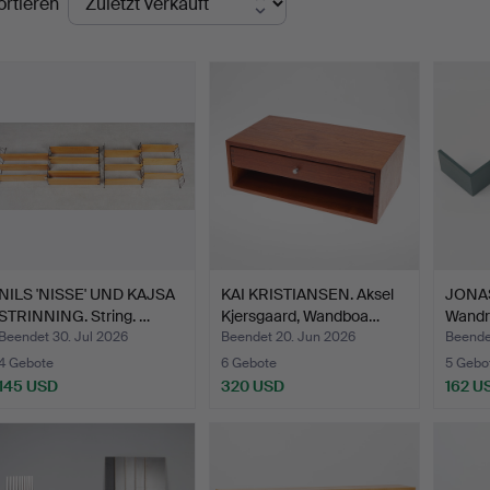
ortieren
NILS 'NISSE' UND KAJSA
KAI KRISTIANSEN. Aksel
JONAS
STRINNING. String. …
Kjersgaard, Wandboa…
Wandre
Beendet 30. Jul 2026
Beendet 20. Jun 2026
Beende
4 Gebote
6 Gebote
5 Gebo
145 USD
320 USD
162 U