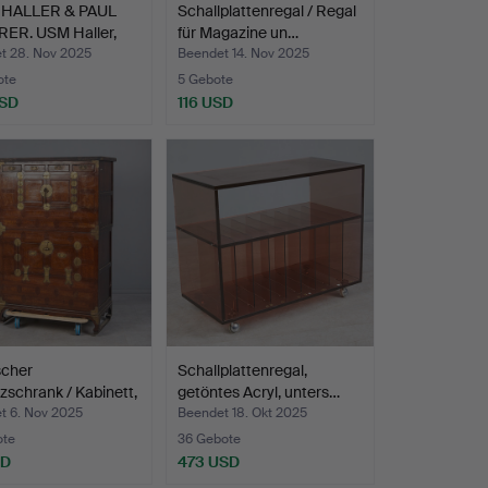
 HALLER & PAUL
Schallplattenregal / Regal
ER. USM Haller,
für Magazine un…
t 28. Nov 2025
Beendet 14. Nov 2025
ote
5 Gebote
USD
116 USD
scher
Schallplattenregal,
zschrank / Kabinett,
getöntes Acryl, unters…
t 6. Nov 2025
Beendet 18. Okt 2025
ote
36 Gebote
SD
473 USD