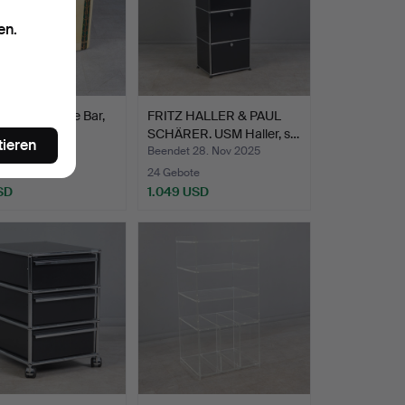
en.
URA. Portale Bar,
FRITZ HALLER & PAUL
g, Holz, Zie…
SCHÄRER. USM Haller, s…
tieren
t 29. Nov 2025
Beendet 28. Nov 2025
ote
24 Gebote
SD
1.049 USD