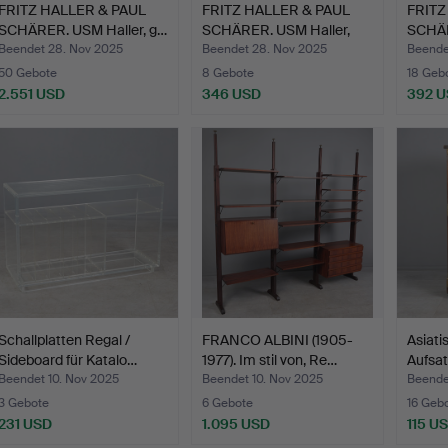
FRITZ HALLER & PAUL
FRITZ HALLER & PAUL
FRITZ
SCHÄRER. USM Haller, g…
SCHÄRER. USM Haller,
SCHÄR
R…
R…
Beendet 28. Nov 2025
Beendet 28. Nov 2025
Beende
50 Gebote
8 Gebote
18 Geb
2.551 USD
346 USD
392 
Schallplatten Regal /
FRANCO ALBINI (1905-
Asiati
Sideboard für Katalo…
1977). Im stil von, Re…
Aufsat
Hol…
Beendet 10. Nov 2025
Beendet 10. Nov 2025
Beende
3 Gebote
6 Gebote
16 Geb
231 USD
1.095 USD
115 U