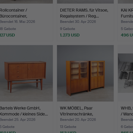
Rollcontainer /
DIETER RAMS. für Vitsoe,
KAI K
Bürocontainer,
Regalsystem / Reg…
Furnit
unterseitig…
Beendet 16. Mai 2026
Beendet 30. Apr 2026
Beende
18 Gebote
9 Gebote
5 Gebo
127 USD
1.273 USD
496 
Bartels Werke GmbH,
WK MÖBEL, Paar
WHB, 
Kommode / kleines Side…
Vitrinenschränke,
/ Wand
Kirschhol…
Beendet 25. Apr 2026
Beendet 20. Apr 2026
Beendet
5 Gebote
13 Gebote
6 Gebo
150 USD
153 USD
865 