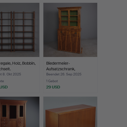
egale, Holz, Bobbin,
Biedermeier-
hselt.
Aufsatzschrank,
Nussbaum, ca. …
t 8. Okt 2025
Beendet 26. Sep 2025
ote
1 Gebot
 USD
29 USD