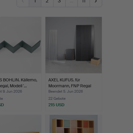
1
2
3
…
11
 BOHLIN. Källemo,
AXEL KUFUS. für
gal, Modell '…
Moormann, FNP Regal
System…
t 9. Jun 2026
Beendet 5. Jun 2026
te
22 Gebote
SD
215 USD