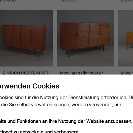
HEINRICH RIESTENPATT.
Modulares Highboard /
Möbel
RT Möbel. Teak Highb…
Sideboard, Teak, Flü…
Wörma
erwenden Cookies
Beendet 5. Mär 2026
Beendet 25. Dez 2025
Beende
14 Gebote
12 Gebote
4 Gebo
ookies sind für die Nutzung der Dienstleistung erforderlich. D
577 USD
427 USD
370 U
 die Sie selbst verwalten können, werden verwendet, um:
alte und Funktionen an Ihre Nutzung der Website anzupassen.
tionet zu entwickeln und verbessern.