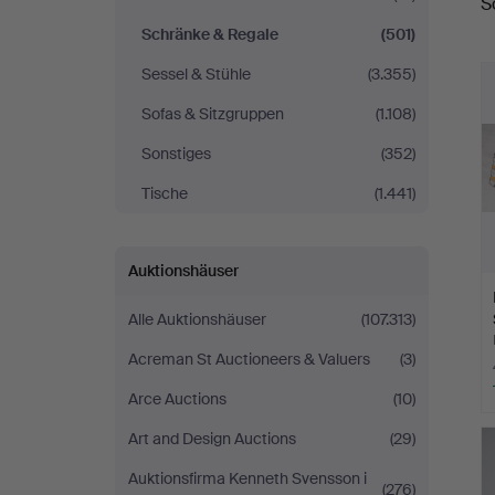
S
Köln
Schränke & Regale
(501)
Sessel & Stühle
(3.355)
Sofas & Sitzgruppen
(1.108)
Sonstiges
(352)
Tische
(1.441)
Auktionshäuser
Alle Auktionshäuser
(107.313)
Acreman St Auctioneers & Valuers
(3)
Arce Auctions
(10)
Art and Design Auctions
(29)
Auktionsfirma Kenneth Svensson i
(276)