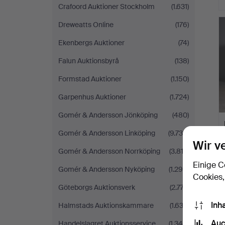
Crafoord Auktioner Stockholm
(1.631)
Dreweatts Online
(176)
Ekenbergs Auktioner
(74)
Falun Auktionsbyrå
(138)
Formstad Auktioner
(1.150)
Garpenhus Auktioner
(1.724)
Gomér & Andersson Jönköping
(480)
Gomér & Andersson Linköping
(9.736)
Wir v
Gomér & Andersson Norrköping
(3.813)
Einige C
Gomér & Andersson Nyköping
(1.298)
Cookies,
Göteborgs Auktionsverk
(2.777)
Inh
Halmstads Auktionskammare
(1.632)
Auc
Handelslagret Auktionsservice
(1.348)