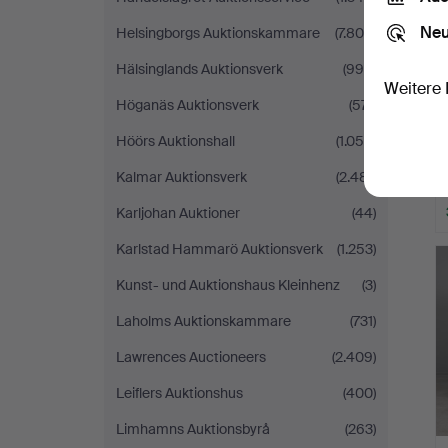
Neu
Helsingborgs Auktionskammare
(7.800)
Hälsinglands Auktionsverk
(996)
Weitere 
Höganäs Auktionsverk
(571)
Höörs Auktionshall
(1.055)
Kalmar Auktionsverk
(2.481)
Karljohan Auktioner
(44)
Karlstad Hammarö Auktionsverk
(1.253)
Kunst- und Auktionshaus Kleinhenz
(3)
Laholms Auktionskammare
(731)
Lawrences Auctioneers
(2.409)
Leiflers Auktionshus
(400)
Limhamns Auktionsbyrå
(263)