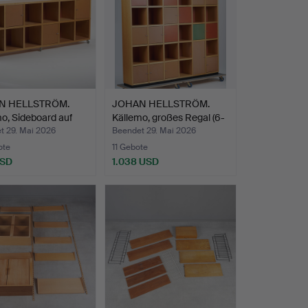
N HELLSTRÖM.
JOHAN HELLSTRÖM.
o, Sideboard auf
Källemo, großes Regal (6-
…
t 29. Mai 2026
Beendet 29. Mai 2026
ote
11 Gebote
USD
1.038 USD