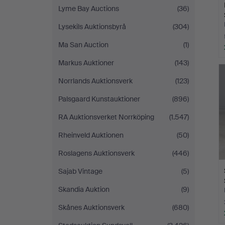
Lyme Bay Auctions
(36)
Lysekils Auktionsbyrå
(304)
Ma San Auction
(1)
Markus Auktioner
(143)
Norrlands Auktionsverk
(123)
Palsgaard Kunstauktioner
(896)
RA Auktionsverket Norrköping
(1.547)
Rheinveld Auktionen
(50)
Roslagens Auktionsverk
(446)
Sajab Vintage
(5)
Skandia Auktion
(9)
Skånes Auktionsverk
(680)