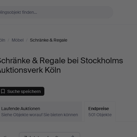
öln
/
Möbel
/
Schränke & Regale
Schränke & Regale bei Stockholms
uktionsverk Köln
Suche speichern
Laufende Auktionen
Endpreise
Siehe Objekte worauf Sie bieten können
501 Objekte
ndpreise