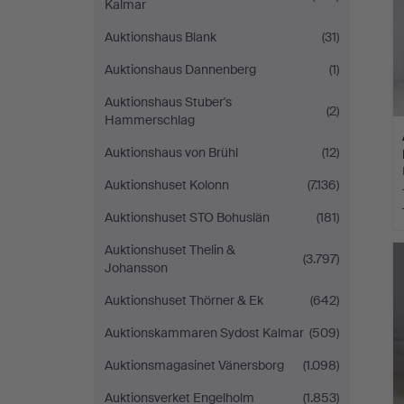
Kalmar
Auktionshaus Blank
(31)
Auktionshaus Dannenberg
(1)
Auktionshaus Stuber's
(2)
Hammerschlag
Auktionshaus von Brühl
(12)
Auktionshuset Kolonn
(7.136)
Auktionshuset STO Bohuslän
(181)
Auktionshuset Thelin &
(3.797)
Johansson
Auktionshuset Thörner & Ek
(642)
Auktionskammaren Sydost Kalmar
(509)
Auktionsmagasinet Vänersborg
(1.098)
Auktionsverket Engelholm
(1.853)