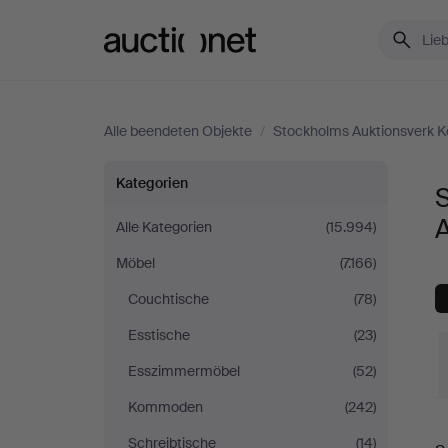
Auctionet.com
Alle beendeten Objekte
/
Stockholms Auktionsverk K
Schränke
Kategorien
&
A
Alle Kategorien
(15.994)
Möbel
(7.166)
Regale
Couchtische
(78)
bei
Esstische
(23)
Stockholms
Esszimmermöbel
(52)
Kommoden
(242)
Auktionsverk
E
Schreibtische
(14)