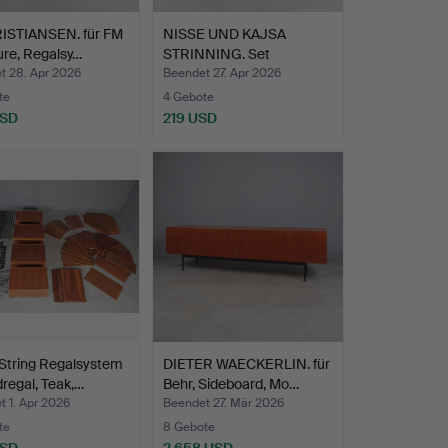
RISTIANSEN. für FM
NISSE UND KAJSA
ure, Regalsy…
STRINNING. Set
Wandregale …
t 28. Apr 2026
Beendet 27. Apr 2026
te
4 Gebote
USD
219 USD
String Regalsystem
DIETER WAECKERLIN. für
regal, Teak,…
Behr, Sideboard, Mo…
 1. Apr 2026
Beendet 27. Mär 2026
te
8 Gebote
USD
2.658 USD