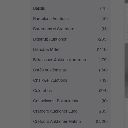
Balclis
(141)
Barcelona Auctions
(50)
Batemans of Stamford
(14)
Bidstrup Auktioner
(285)
Bishop & Miller
(1.148)
Björnssons Auktionskammare
(479)
Borås Auktionshall
(150)
Chalkwell Auctions
(119)
Colombos
(274)
Connoisseur Bokauktioner
(10)
Crafoord Auktioner Lund
(739)
Crafoord Auktioner Malmö
(1.520)