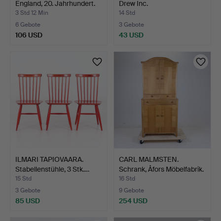
England, 20. Jahrhundert.
Drew Inc.
3 Std 12 Min
14 Std
6 Gebote
3 Gebote
106 USD
43 USD
ILMARI TAPIOVAARA.
CARL MALMSTEN.
Stabellenstühle, 3 Stk.…
Schrank, Åfors Möbelfabrik.
15 Std
16 Std
3 Gebote
9 Gebote
85 USD
254 USD