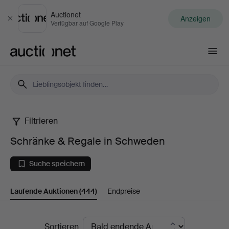
Auctionet
Anzeigen
Schließen
Verfügbar auf Google Play
Auctionet.com
Filtrieren
Schränke
Schränke & Regale in Schweden
&
Suche speichern
Regale
Laufende Auktionen
(444)
Endpreise
in
Schweden
Laufende
Sortieren