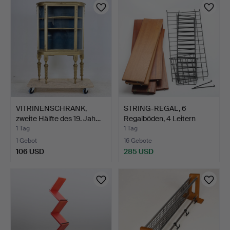
VITRINENSCHRANK,
STRING-REGAL, 6
zweite Hälfte des 19. Jah…
Regalböden, 4 Leitern
sowi…
1 Tag
1 Tag
1 Gebot
16 Gebote
106 USD
285 USD