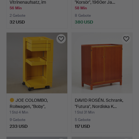
Vitrinenaufsatz, im
"Korsör", 1960er Ja…
gustavi…
56 Min
58 Min
2 Gebote
8 Gebote
32 USD
380 USD
JOE COLOMBO,
DAVID ROSÉN. Schrank,
Rollwagen, "Boby",
"Futura", Nordiska K…
Bieffeplas…
1 Std 4 Min
1 Std 31 Min
9 Gebote
5 Gebote
233 USD
117 USD
Ausgewähltes