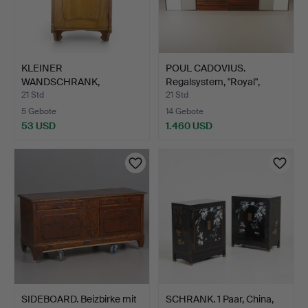
KLEINER
POUL CADOVIUS.
WANDSCHRANK,
Regalsystem, "Royal",
lackiertes Laubholz, …
Palis…
21 Std
21 Std
5 Gebote
14 Gebote
53 USD
1.460 USD
SIDEBOARD. Beizbirke mit
SCHRANK. 1 Paar, China,