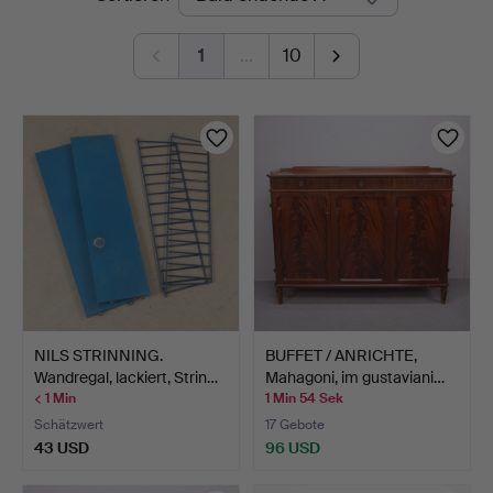
Auktionen
1
…
10
NILS STRINNING.
BUFFET / ANRICHTE,
Wandregal, lackiert, Strin…
Mahagoni, im gustaviani…
< 1 Min
1 Min 54 Sek
Schätzwert
17 Gebote
43 USD
96 USD