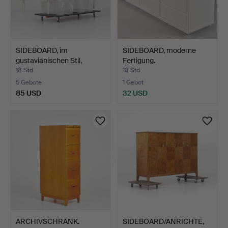
SIDEBOARD, im
SIDEBOARD, moderne
gustavianischen Stil,
Fertigung.
zweite…
18 Std
18 Std
5 Gebote
1 Gebot
85 USD
32 USD
ARCHIVSCHRANK.
SIDEBOARD/ANRICHTE,