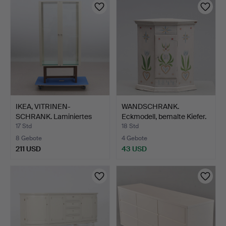
IKEA, VITRINEN-
WANDSCHRANK.
SCHRANK. Laminiertes
Eckmodell, bemalte Kiefer.
Holz. …
17 Std
18 Std
8 Gebote
4 Gebote
211 USD
43 USD