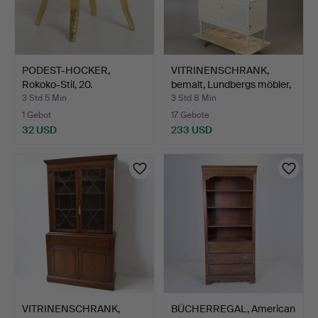
PODEST-HOCKER,
VITRINENSCHRANK,
Rokoko-Stil, 20.
bemalt, Lundbergs möbler,
Jahrhunder…
…
3 Std 5 Min
3 Std 8 Min
1 Gebot
17 Gebote
32 USD
233 USD
VITRINENSCHRANK,
BÜCHERREGAL, American