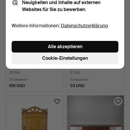
Neuigkeiten und Inhalte auf externen
Websites für Sie zu bewerben.
Weitere Informationen:
Datenschutzerklärung
Alle akzeptieren
Cookie-Einstellungen
REGAL, 2 Teile,
KONSOLREGALE, ein Paar,
kieferfurniert, spätes 20.…
20. Jahrhundert.
20 Std
21 Std
Schätzwert
Schätzwert
106 USD
53 USD