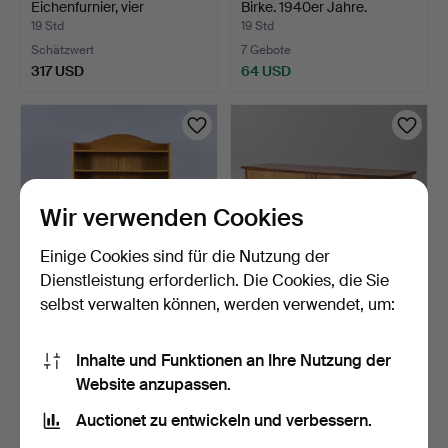
Eichenfurnier, vier
Birke. 1940er Jahre.
Schubla…
19 Std
19 Std
Schätzwert
7 Gebote
317 USD
64 USD
Wir verwenden Cookies
Einige Cookies sind für die Nutzung der
Dienstleistung erforderlich. Die Cookies, die Sie
selbst verwalten können, werden verwendet, um:
REGAL/SCHRANK, Eiche,
SIDEBOARD, Palisander,
Jugendstil, erste Hä…
zweite Hälfte des 2…
Inhalte und Funktionen an Ihre Nutzung der
20 Std
20 Std
Website anzupassen.
1 Gebot
2 Gebote
85 USD
127 USD
Auctionet zu entwickeln und verbessern.