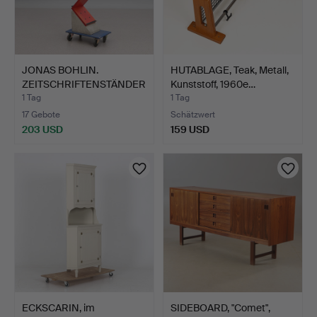
JONAS BOHLIN.
HUTABLAGE, Teak, Metall,
ZEITSCHRIFTENSTÄNDER
Kunststoff, 1960e…
. Gebeiz…
1 Tag
1 Tag
17 Gebote
Schätzwert
203 USD
159 USD
ECKSCARIN, im
SIDEBOARD, "Comet",