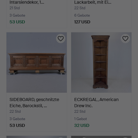
Intarsiendekor, 1…
Lackarbeit, mit Ei…
21 Std
22 Std
3 Gebote
6 Gebote
53 USD
127 USD
SIDEBOARD, geschnitzte
ECKREGAL, American
Eiche, Barockstil, …
Drew Inc.
22 Std
22 Std
3 Gebote
1 Gebot
53 USD
32 USD