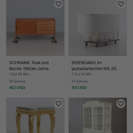
Objekt
SCHRANK. Teak und
SIDEBOARD, im
Buche. 1960er Jahre.
gustavianischen Stil. 20.
Ja…
1 Std 58 Min
2 Std 34 Min
15 Gebote
14 Gebote
162 USD
101 USD