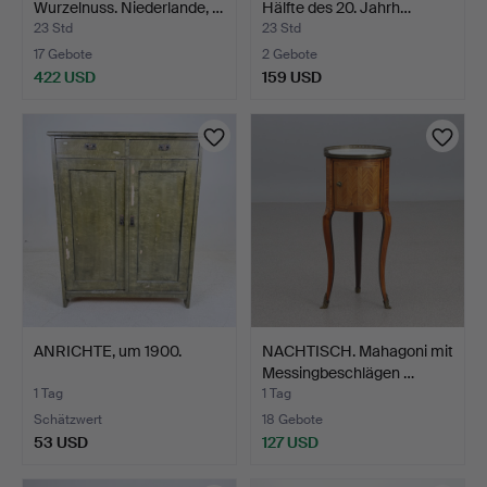
Wurzelnuss. Niederlande, …
Hälfte des 20. Jahrh…
23 Std
23 Std
17 Gebote
2 Gebote
422 USD
159 USD
ANRICHTE, um 1900.
NACHTISCH. Mahagoni mit
Messingbeschlägen …
1 Tag
1 Tag
Schätzwert
18 Gebote
53 USD
127 USD