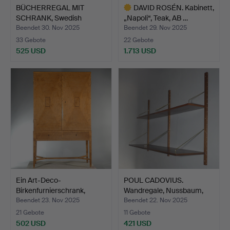
BÜCHERREGAL MIT
DAVID ROSÉN. Kabinett,
SCHRANK, Swedish
„Napoli“, Teak, AB …
Modern um…
Beendet 30. Nov 2025
Beendet 29. Nov 2025
33 Gebote
22 Gebote
525 USD
1.713 USD
Ausgewähltes
Objekt
Ein Art-Deco-
POUL CADOVIUS.
Birkenfurnierschrank,
Wandregale, Nussbaum,
1920er …
Royal…
Beendet 23. Nov 2025
Beendet 22. Nov 2025
21 Gebote
11 Gebote
502 USD
421 USD