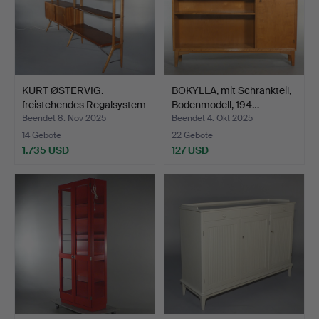
KURT ØSTERVIG.
BOKYLLA, mit Schrankteil,
freistehendes Regalsystem
Bodenmodell, 194…
a…
Beendet 8. Nov 2025
Beendet 4. Okt 2025
14 Gebote
22 Gebote
1.735 USD
127 USD