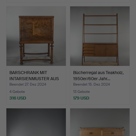
BARSCHRANK MIT
Bücherregal aus Teakholz,
INTARSIENMUSTER AUS
1950er/60er Jahr…
DEN 192…
Beendet 27. Dez 2024
Beendet 15. Dez 2024
4 Gebote
13 Gebote
316 USD
179 USD