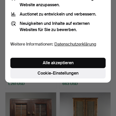
Website anzupassen.
Auctionet zu entwickeln und verbessern.
Neuigkeiten und Inhalte auf externen
Websites für Sie zu bewerben.
Weitere Informationen:
Datenschutzerklärung
BÜCHERSCHRANKSYSTE
Barschrank aus Teakholz,
Alle akzeptieren
M, Alf Svensson, Bjästa,…
wahrscheinlich So…
Beendet 2. Jul 2025
Beendet 2. Jul 2025
Cookie-Einstellungen
10 Gebote
16 Gebote
1.261 USD
663 USD