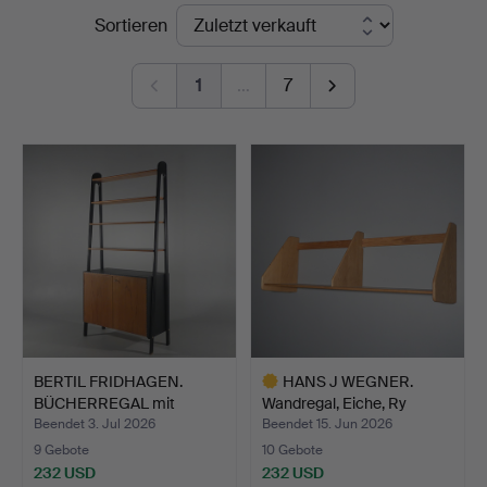
Endpreise
Sortieren
Auktionsbyrå
1
…
7
BERTIL FRIDHAGEN.
HANS J WEGNER.
BÜCHERREGAL mit
Wandregal, Eiche, Ry
SCHRANKT…
Møbler…
Beendet 3. Jul 2026
Beendet 15. Jun 2026
9 Gebote
10 Gebote
232 USD
232 USD