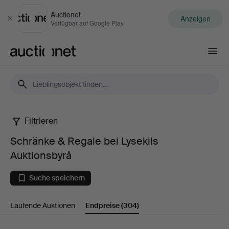
Auctionet
Anzeigen
Schließen
Verfügbar auf Google Play
Auctionet.com
Filtrieren
Schränke
Schränke & Regale bei Lysekils
&
Auktionsbyrå
Regale
Suche speichern
bei
Laufende Auktionen
Endpreise
(304)
Lysekils