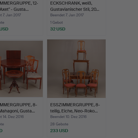
MMERGRUPPE, 12-
ECKSCHRANK, weiß,
 "Axet" - Gusta…
Gustavianischer Stil, 20…
 7. Jan 2017
Beendet 7. Jan 2017
ote
1 Gebot
 USD
32 USD
IMMERGRUPPE, 8-
ESSZIMMERGRUPPE, 8-
, Mahagoni, Gusta…
teilig, Eiche, Neo-Roko…
 14. Dez 2016
Beendet 10. Dez 2016
ote
28 Gebote
SD
233 USD