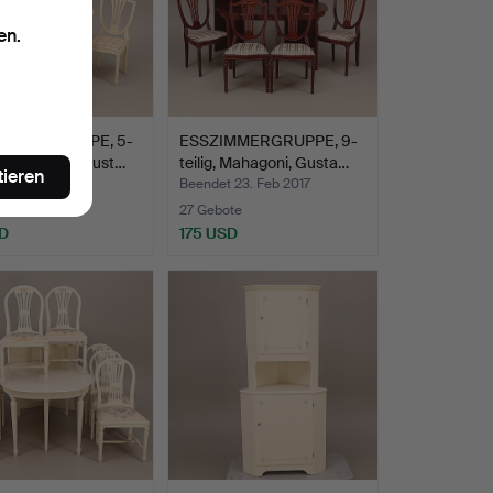
en.
IMMERGRUPPE, 5-
ESSZIMMERGRUPPE, 9-
, cremeweiß, Gust…
teilig, Mahagoni, Gusta…
tieren
 18. Mär 2017
Beendet 23. Feb 2017
27 Gebote
D
175 USD