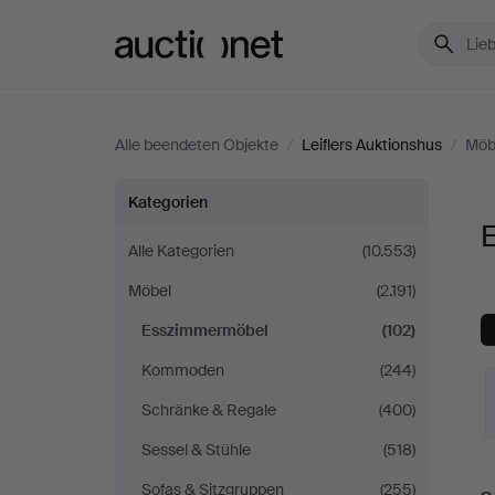
Auctionet.com
Alle beendeten Objekte
/
Leiflers Auktionshus
/
Möb
Esszimmermöbel
Kategorien
bei
Alle Kategorien
(10.553)
Möbel
(2.191)
Leiflers
Esszimmermöbel
(102)
Auktionshus
Kommoden
(244)
Schränke & Regale
(400)
Sessel & Stühle
(518)
E
Sofas & Sitzgruppen
(255)