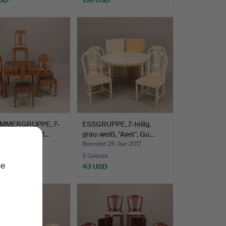
IMMERGRUPPE, 7-
ESSGRUPPE, 7-teilig,
 Eiche, "Der Apf…
grau-weiß, "Axet", Gu…
 16. Mai 2017
Beendet 26. Apr 2017
te
3 Gebote
ie
SD
43 USD