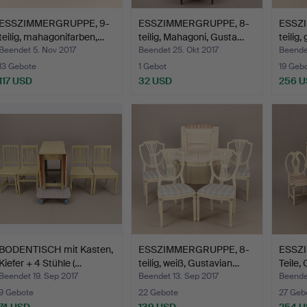
ESSZIMMERGRUPPE, 9-
ESSZIMMERGRUPPE, 8-
ESSZ
teilig, mahagonifarben,…
teilig, Mahagoni, Gusta…
teilig
Beendet 5. Nov 2017
Beendet 25. Okt 2017
Beendet
13 Gebote
1 Gebot
19 Geb
117 USD
32 USD
256 
BODENTISCH mit Kasten,
ESSZIMMERGRUPPE, 8-
ESSZ
Kiefer + 4 Stühle (…
teilig, weiß, Gustavian…
Teile,
Beendet 19. Sep 2017
Beendet 13. Sep 2017
Beende
9 Gebote
22 Gebote
27 Geb
74 USD
139 USD
254 