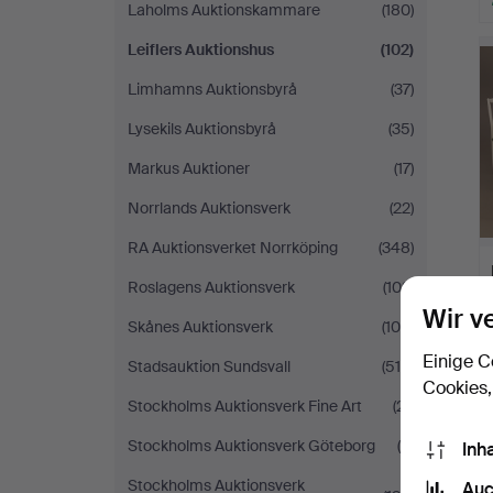
Laholms Auktionskammare
(180)
Leiflers Auktionshus
(102)
Limhamns Auktionsbyrå
(37)
Lysekils Auktionsbyrå
(35)
Markus Auktioner
(17)
Norrlands Auktionsverk
(22)
RA Auktionsverket Norrköping
(348)
Roslagens Auktionsverk
(102)
Wir v
Skånes Auktionsverk
(100)
Einige C
Stadsauktion Sundsvall
(518)
Cookies,
Stockholms Auktionsverk Fine Art
(21)
Stockholms Auktionsverk Göteborg
(8)
Inh
Stockholms Auktionsverk
Auc