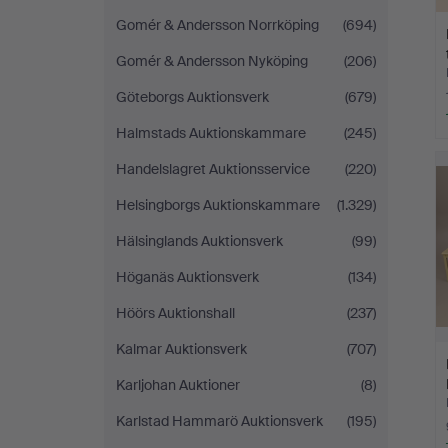
Gomér & Andersson Norrköping
(694)
Gomér & Andersson Nyköping
(206)
Göteborgs Auktionsverk
(679)
Halmstads Auktionskammare
(245)
Handelslagret Auktionsservice
(220)
Helsingborgs Auktionskammare
(1.329)
Hälsinglands Auktionsverk
(99)
Höganäs Auktionsverk
(134)
Höörs Auktionshall
(237)
Kalmar Auktionsverk
(707)
Karljohan Auktioner
(8)
Karlstad Hammarö Auktionsverk
(195)