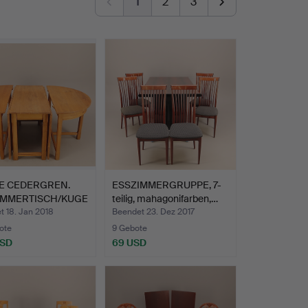
1
2
3
 E CEDERGREN.
ESSZIMMERGRUPPE, 7-
IMMERTISCH/KUGE
teilig, mahagonifarben,…
…
t 18. Jan 2018
Beendet 23. Dez 2017
ote
9 Gebote
USD
69 USD