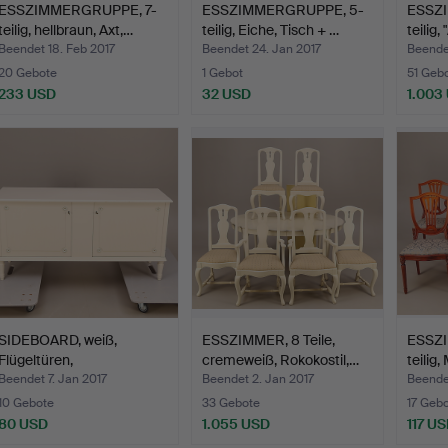
ESSZIMMERGRUPPE, 7-
ESSZIMMERGRUPPE, 5-
ESSZI
teilig, hellbraun, Axt,…
teilig, Eiche, Tisch + …
teilig,
Beendet 18. Feb 2017
Beendet 24. Jan 2017
Beendet
20 Gebote
1 Gebot
51 Geb
233 USD
32 USD
1.003
SIDEBOARD, weiß,
ESSZIMMER, 8 Teile,
ESSZ
Flügeltüren,
cremeweiß, Rokokostil,…
teilig
Gustavianisc…
Beendet 7. Jan 2017
Beendet 2. Jan 2017
Beendet
10 Gebote
33 Gebote
17 Geb
80 USD
1.055 USD
117 U