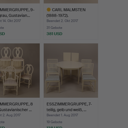
IMMERGRUPPE, 9-
CARL MALMSTEN
, grau, Gustavian…
(1888-1972).
ESSZIMMERGRUPPE…
 14. Okt 2017
Beendet 2. Okt 2017
ote
31 Gebote
USD
381 USD
Ausgewähltes
Objekt
IMMERGRUPPE, 8
ESSZIMMERGRUPPE, 7-
 Gustavianischer …
teilig, gelb und weiß, …
t 2. Aug 2017
Beendet 1. Aug 2017
ote
19 Gebote
USD
138 USD