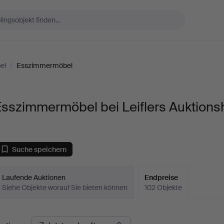
el
/
Esszimmermöbel
Esszimmermöbel bei Leiflers Auktions
Suche speichern
Laufende Auktionen
Endpreise
Siehe Objekte worauf Sie bieten können
102 Objekte
ndpreise