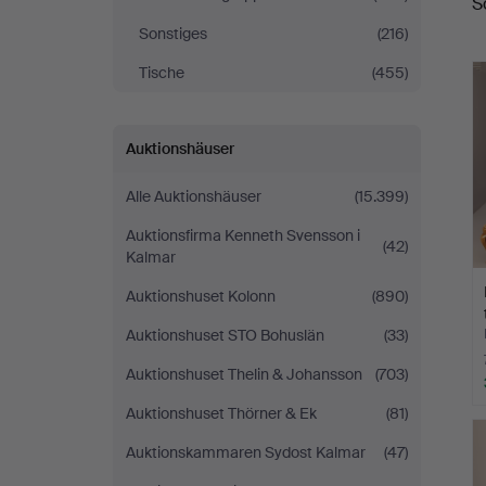
S
Sonstiges
(216)
Tische
(455)
Auktionshäuser
Alle Auktionshäuser
(15.399)
Auktionsfirma Kenneth Svensson i
(42)
Kalmar
Auktionshuset Kolonn
(890)
Auktionshuset STO Bohuslän
(33)
Auktionshuset Thelin & Johansson
(703)
Auktionshuset Thörner & Ek
(81)
Auktionskammaren Sydost Kalmar
(47)