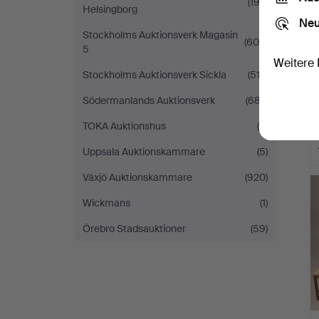
(192)
Helsingborg
Neu
Stockholms Auktionsverk Magasin
(600)
5
Weitere 
Stockholms Auktionsverk Sickla
(512)
Södermanlands Auktionsverk
(687)
TOKA Auktionshus
(6)
Uppsala Auktionskammare
(5)
Växjö Auktionskammare
(920)
Wickmans
(1)
Örebro Stadsauktioner
(59)