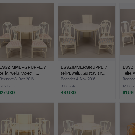
ESSZIMMERGRUPPE, 7-
ESSZIMMERGRUPPE, 7-
ESSZ
teilig, weiß, "Axet" - …
teilig, weiß, Gustavian…
Teile,
Beendet 3. Dez 2016
Beendet 4. Nov 2016
Beendet
5 Gebote
3 Gebote
12 Geb
127 USD
43 USD
91 US