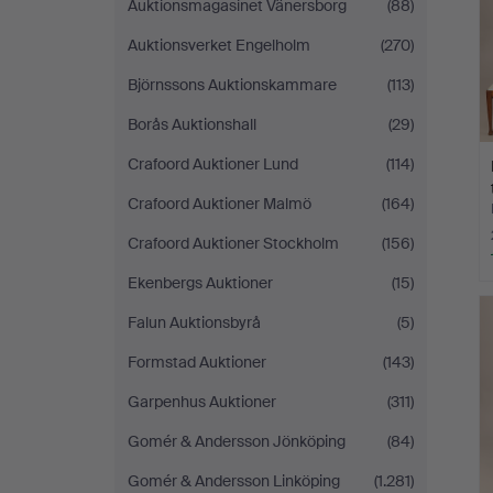
Auktionsmagasinet Vänersborg
(88)
Auktionsverket Engelholm
(270)
Björnssons Auktionskammare
(113)
Borås Auktionshall
(29)
Crafoord Auktioner Lund
(114)
Crafoord Auktioner Malmö
(164)
Crafoord Auktioner Stockholm
(156)
Ekenbergs Auktioner
(15)
Falun Auktionsbyrå
(5)
Formstad Auktioner
(143)
Garpenhus Auktioner
(311)
Gomér & Andersson Jönköping
(84)
Gomér & Andersson Linköping
(1.281)