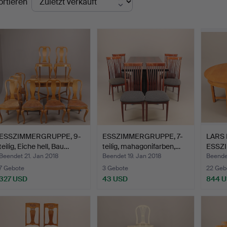
ortieren
ESSZIMMERGRUPPE, 9-
ESSZIMMERGRUPPE, 7-
LARS
teilig, Eiche hell, Bau…
teilig, mahagonifarben,…
ESSZ
LTISC
Beendet 21. Jan 2018
Beendet 19. Jan 2018
Beende
7 Gebote
3 Gebote
22 Geb
327 USD
43 USD
844 