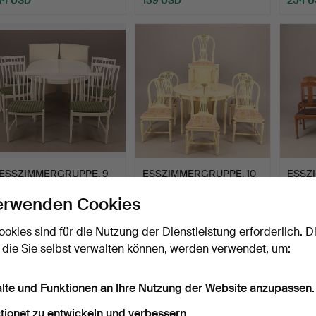
ESSZIMMERGRUPPE, 9
ESSZIMMERGRUPPE, 10
ESSZ
Teile, weiß, Skaraborgs…
Teile, "Axet" - Gustav…
teilig,
erwenden Cookies
Beendet 1. Jul 2017
Beendet 9. Jun 2017
Beendet
9 Gebote
7 Gebote
8 Gebo
ookies sind für die Nutzung der Dienstleistung erforderlich. D
69 USD
64 USD
180 U
 die Sie selbst verwalten können, werden verwendet, um:
alte und Funktionen an Ihre Nutzung der Website anzupassen.
tionet zu entwickeln und verbessern.