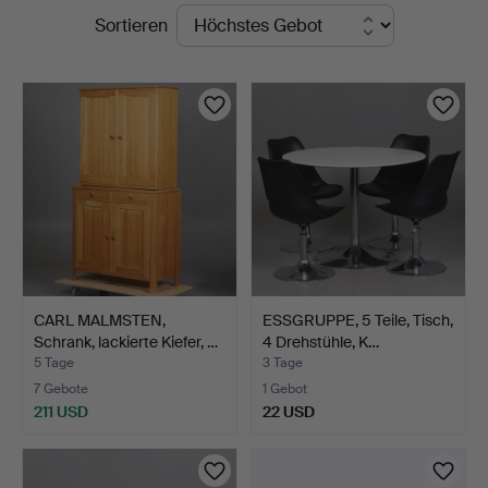
Laufende
Sortieren
Auktionen
CARL MALMSTEN,
ESSGRUPPE, 5 Teile, Tisch,
Schrank, lackierte Kiefer, …
4 Drehstühle, K…
5 Tage
3 Tage
7 Gebote
1 Gebot
211 USD
22 USD