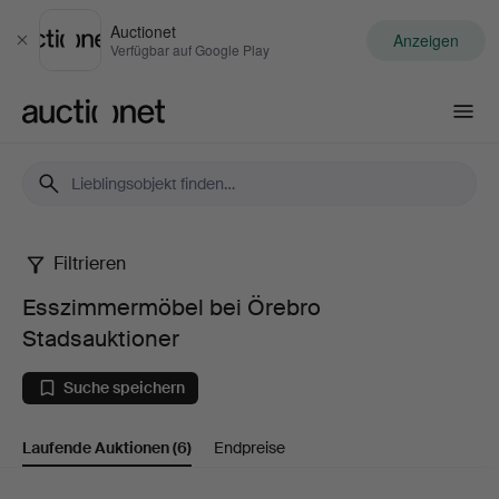
Auctionet
Anzeigen
Schließen
Verfügbar auf Google Play
Auctionet.com
Filtrieren
Esszimmermöbel
Esszimmermöbel bei Örebro
bei
Stadsauktioner
Örebro
Suche speichern
Stadsauktioner
Laufende Auktionen
(6)
Endpreise