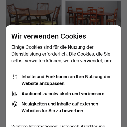
Wir verwenden Cookies
Einige Cookies sind für die Nutzung der
ESSGRUPPE. 7 Teile.
ESSGRUPPE. 9 Teile.
Dienstleistung erforderlich. Die Cookies, die Sie
Teakplatte mit Unterge…
Französischer Landhaus…
selbst verwalten können, werden verwendet, um:
3 Tage
2 Tage
1 Gebot
Schätzwert
22 USD
526 USD
Inhalte und Funktionen an Ihre Nutzung der
Website anzupassen.
Auctionet zu entwickeln und verbessern.
Neuigkeiten und Inhalte auf externen
Websites für Sie zu bewerben.
Weitere Informationen:
Datenschutzerklärung