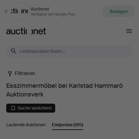
Auctionet
Anzeigen
Schließen
Verfügbar auf Google Play
Auctionet.com
Filtrieren
Esszimmermöbel
Esszimmermöbel bei Karlstad Hammarö
bei
Auktionsverk
Karlstad
Suche speichern
Hammarö
Laufende Auktionen
Endpreise
(195)
Auktionsverk