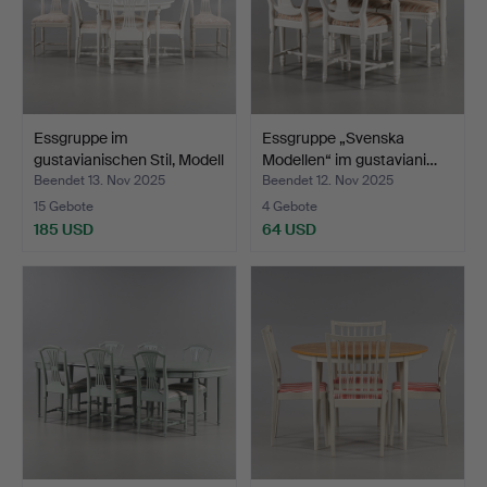
Essgruppe im
Essgruppe „Svenska
gustavianischen Stil, Modell
Modellen“ im gustaviani…
…
Beendet 13. Nov 2025
Beendet 12. Nov 2025
15 Gebote
4 Gebote
185 USD
64 USD