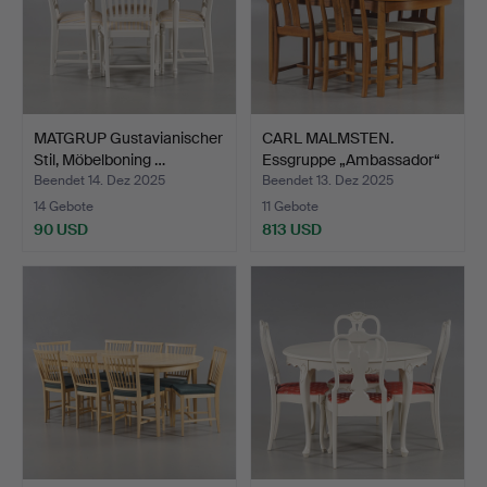
MATGRUP Gustavianischer
CARL MALMSTEN.
Stil, Möbelboning …
Essgruppe „Ambassador“
Waln…
Beendet 14. Dez 2025
Beendet 13. Dez 2025
14 Gebote
11 Gebote
90 USD
813 USD