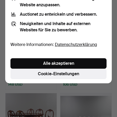
Website anzupassen.
Auctionet zu entwickeln und verbessern.
Neuigkeiten und Inhalte auf externen
Websites für Sie zu bewerben.
Weitere Informationen:
Datenschutzerklärung
Essgruppe im
ESSGRUPPE Rokokostil,
Alle akzeptieren
gustavianischen Stil, Modell
Möbelboning i Tibro …
…
Beendet 11. Mär 2026
Beendet 8. Mär 2026
Cookie-Einstellungen
9 Gebote
10 Gebote
148 USD
106 USD