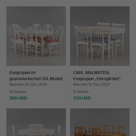
Essgruppe im
CARL MALMSTEN.
gustavianischen Stil, Modell
Essgruppe „Herrgården“
…
Boda…
Beendet 25. Dez 2025
Beendet 19. Dez 2025
14 Gebote
3 Gebote
285 USD
233 USD