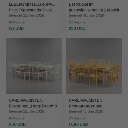
LEBENSMITTELGRUPPE
Essgruppe im
Pine, Friggesunds Snick…
gustavianischen Stil, Modell
…
Beendet 22. Feb 2026
Beendet 30. Jan 2026
19 Gebote
22 Gebote
127 USD
233 USD
CARL MALMSTEN.
CARL MALMSTEN.
Essgruppe „Herrgården“ 8
Restaurantgruppe
St…
„Herrgårde…
Beendet 22. Jan 2026
Beendet 15. Jan 2026
16 Gebote
26 Gebote
950 USD
1.688 USD