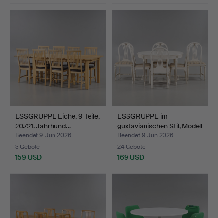
ESSGRUPPE Eiche, 9 Teile,
ESSGRUPPE im
20./21. Jahrhund…
gustavianischen Stil, Modell
…
Beendet 9. Jun 2026
Beendet 9. Jun 2026
3 Gebote
24 Gebote
159 USD
169 USD