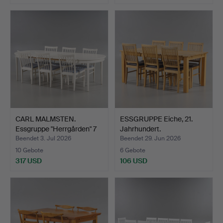
CARL MALMSTEN.
ESSGRUPPE Eiche, 21.
Essgruppe "Herrgården" 7
Jahrhundert.
Te…
Beendet 3. Jul 2026
Beendet 29. Jun 2026
10 Gebote
6 Gebote
317 USD
106 USD