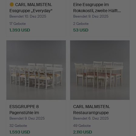
CARL MALMSTEN.
Eine Essgruppe im
Essgruppe „Everyday“
Rokokostil, zweite Hälft…
Björk,…
Beendet 10. Dez 2025
Beendet 9. Dez 2025
17 Gebote
2 Gebote
1.393 USD
53 USD
Ausgewähltes
Objekt
ESSGRUPPE 8
CARL MALMSTEN.
Pagenstühle im
Restaurantgruppe
gustavianischen…
„Herrgårde…
Beendet 9. Dez 2025
Beendet 6. Dez 2025
32 Gebote
49 Gebote
1.593 USD
2.110 USD