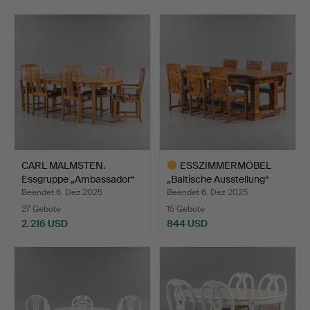
CARL MALMSTEN.
ESSZIMMERMÖBEL
Essgruppe „Ambassador“
„Baltische Ausstellung“
Nuss…
Alm…
Beendet 6. Dez 2025
Beendet 6. Dez 2025
27 Gebote
15 Gebote
2.216 USD
844 USD
Ausgewähltes
Objekt