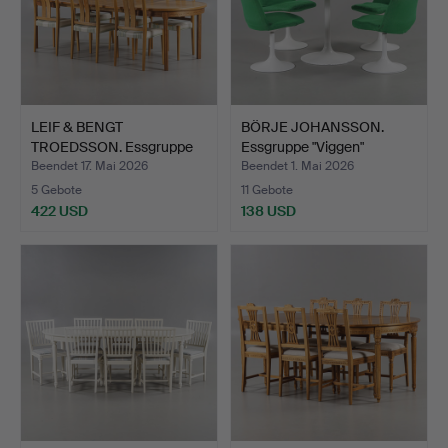
LEIF & BENGT
BÖRJE JOHANSSON.
TROEDSSON. Essgruppe
Essgruppe "Viggen"
"Rimbo" …
Johans…
Beendet 17. Mai 2026
Beendet 1. Mai 2026
5 Gebote
11 Gebote
422 USD
138 USD