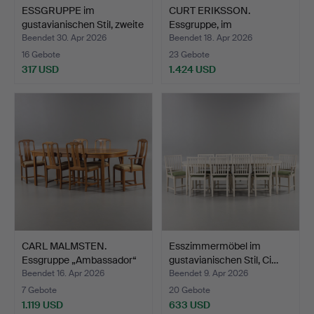
ESSGRUPPE im
CURT ERIKSSON.
gustavianischen Stil, zweite
Essgruppe, im
…
gustavianisch…
Beendet 30. Apr 2026
Beendet 18. Apr 2026
16 Gebote
23 Gebote
317 USD
1.424 USD
CARL MALMSTEN.
Esszimmermöbel im
Essgruppe „Ambassador“
gustavianischen Stil, Ci…
Waln…
Beendet 16. Apr 2026
Beendet 9. Apr 2026
7 Gebote
20 Gebote
1.119 USD
633 USD