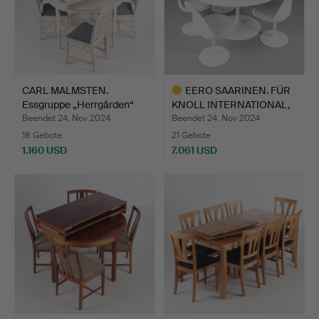
CARL MALMSTEN.
EERO SAARINEN. FÜR
Essgruppe „Herrgården“
KNOLL INTERNATIONAL,
Boda…
ES…
Beendet 24. Nov 2024
Beendet 24. Nov 2024
18 Gebote
21 Gebote
1.160 USD
7.061 USD
Ausgewähltes
Objekt