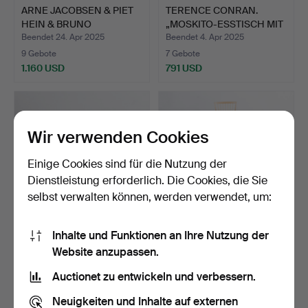
ARNE JACOBSEN & PIET
TERENCE CONRAN.
HEIN & BRUNO
„MOSKITO-ESSTISCH MIT
MATHSSON…
FLUG…
Beendet 24. Apr 2025
Beendet 4. Apr 2025
9 Gebote
7 Gebote
1.160 USD
791 USD
Wir verwenden Cookies
Einige Cookies sind für die Nutzung der
Dienstleistung erforderlich. Die Cookies, die Sie
selbst verwalten können, werden verwendet, um:
Inhalte und Funktionen an Ihre Nutzung der
ESSGRUPPE.
CARL MALMSTEN.
Website anzupassen.
Sporthüttengruppe, 5-teilig
ESSGRUPPE, „Everyday“,
Swe…
8-te…
Beendet 2. Apr 2025
Beendet 16. Mär 2025
Auctionet zu entwickeln und verbessern.
24 Gebote
24 Gebote
201 USD
1.687 USD
Neuigkeiten und Inhalte auf externen