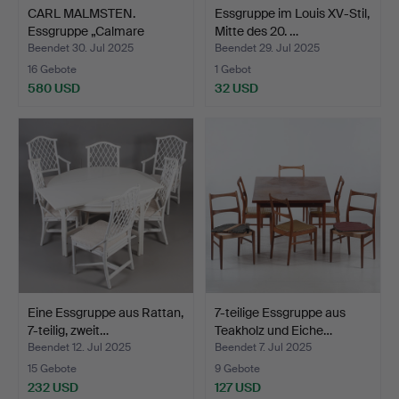
CARL MALMSTEN.
Essgruppe im Louis XV-Stil,
Essgruppe „Calmare
Mitte des 20. …
Nyckel“ …
Beendet 30. Jul 2025
Beendet 29. Jul 2025
16 Gebote
1 Gebot
580 USD
32 USD
Eine Essgruppe aus Rattan,
7-teilige Essgruppe aus
7-teilig, zweit…
Teakholz und Eiche…
Beendet 12. Jul 2025
Beendet 7. Jul 2025
15 Gebote
9 Gebote
232 USD
127 USD