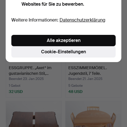
Websites für Sie zu bewerben.
Weitere Informationen:
Datenschutzerklärung
Alle akzeptieren
Cookie-Einstellungen
ESSGRUPPE. „Axet“ im
ESSZIMMERMÖBEL.
gustavianischen Stil,…
Jugendstil, 7 Teile.
Beendet 23. Jan 2025
Beendet 21. Jan 2025
1 Gebot
5 Gebote
32 USD
48 USD