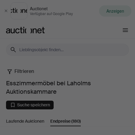
Auctionet
Anzeigen
Schließen
Verfügbar auf Google Play
Auctionet.com
Filtrieren
Esszimmermöbel
Esszimmermöbel bei Laholms
bei
Auktionskammare
Laholms
Suche speichern
Auktionskammare
Laufende Auktionen
Endpreise
(180)