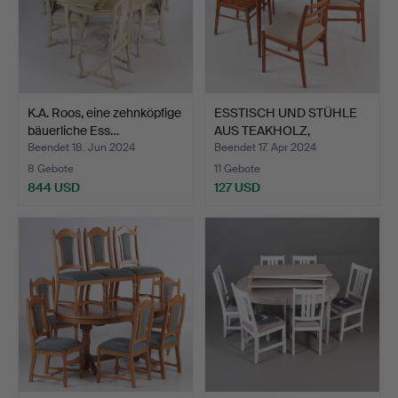
K.A. Roos, eine zehnköpfige
ESSTISCH UND STÜHLE
bäuerliche Ess…
AUS TEAKHOLZ,
Skandina…
Beendet 18. Jun 2024
Beendet 17. Apr 2024
8 Gebote
11 Gebote
844 USD
127 USD