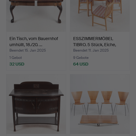
Ein Tisch, vom Bauernhof
ESSZIMMERMÖBEL
umhüllt, 18./20. …
TIBRO. 5 Stück, Eiche,
Skar…
Beendet 15. Jan 2025
Beendet 11. Jan 2025
1 Gebot
9 Gebote
32 USD
64 USD