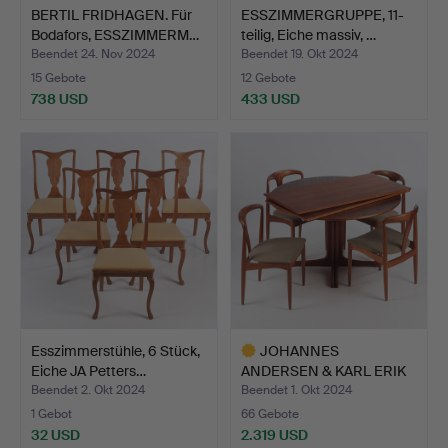
BERTIL FRIDHAGEN. Für
ESSZIMMERGRUPPE, 11-
Bodafors, ESSZIMMERM…
teilig, Eiche massiv, …
Beendet 24. Nov 2024
Beendet 19. Okt 2024
15 Gebote
12 Gebote
738 USD
433 USD
Esszimmerstühle, 6 Stück,
JOHANNES
Eiche JA Petters…
ANDERSEN & KARL ERIK
EKSELIUS. fü…
Beendet 2. Okt 2024
Beendet 1. Okt 2024
1 Gebot
66 Gebote
32 USD
2.319 USD