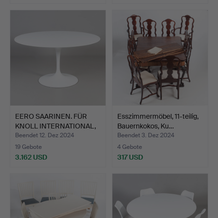
EERO SAARINEN. FÜR
Esszimmermöbel, 11-teilig,
KNOLL INTERNATIONAL,
Bauernkokos, Ku…
ES…
Beendet 12. Dez 2024
Beendet 3. Dez 2024
19 Gebote
4 Gebote
3.162 USD
317 USD