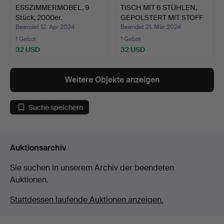
ESSZIMMERMÖBEL, 9
TISCH MIT 6 STÜHLEN,
Stück, 2000er.
GEPOLSTERT MIT STOFF
…
Beendet 12. Apr 2024
Beendet 21. Mär 2024
1 Gebot
1 Gebot
32 USD
32 USD
Weitere Objekte anzeigen
Suche speichern
Auktionsarchiv
Sie suchen in unserem Archiv der beendeten
Auktionen.
Stattdessen laufende Auktionen anzeigen.