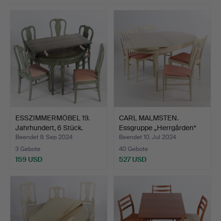
Ausgewähltes
Objekt
ESSZIMMERMÖBEL 19.
CARL MALMSTEN.
Jahrhundert, 6 Stück.
Essgruppe „Herrgården“
Boda…
Beendet 9. Sep 2024
Beendet 10. Jul 2024
3 Gebote
40 Gebote
159 USD
527 USD