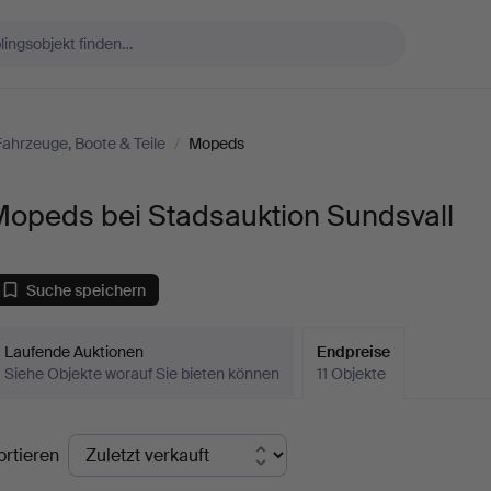
Fahrzeuge, Boote & Teile
/
Mopeds
Mopeds bei Stadsauktion Sundsvall
Suche speichern
Laufende Auktionen
Endpreise
Siehe Objekte worauf Sie bieten können
11 Objekte
ndpreise
ortieren