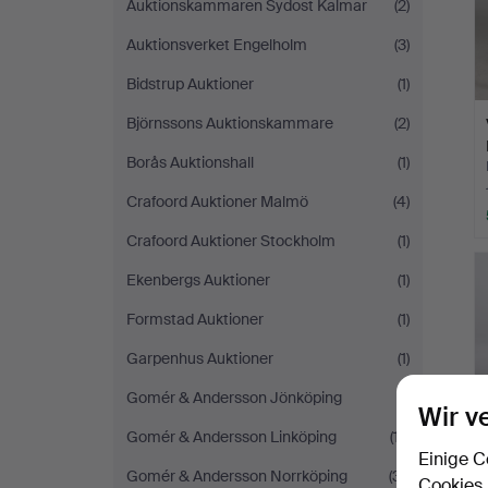
Auktionskammaren Sydost Kalmar
(2)
Auktionsverket Engelholm
(3)
Bidstrup Auktioner
(1)
Björnssons Auktionskammare
(2)
Borås Auktionshall
(1)
Crafoord Auktioner Malmö
(4)
Crafoord Auktioner Stockholm
(1)
Ekenbergs Auktioner
(1)
Formstad Auktioner
(1)
Garpenhus Auktioner
(1)
Gomér & Andersson Jönköping
(1)
Wir v
Gomér & Andersson Linköping
(17)
Einige C
Gomér & Andersson Norrköping
(31)
Cookies,