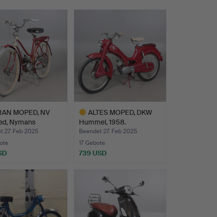
RAN MOPED, NV
ALTES MOPED, DKW
ed, Nymans
Hummel, 1958.
tad…
t 27. Feb 2025
Beendet 27. Feb 2025
ote
17 Gebote
SD
739 USD
Ausgewähltes
Objekt