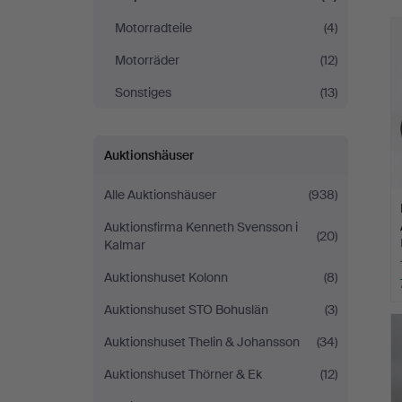
Motorradteile
(4)
Motorräder
(12)
Sonstiges
(13)
Auktionshäuser
Alle Auktionshäuser
(938)
Auktionsfirma Kenneth Svensson i
(20)
Kalmar
Auktionshuset Kolonn
(8)
Auktionshuset STO Bohuslän
(3)
Auktionshuset Thelin & Johansson
(34)
Auktionshuset Thörner & Ek
(12)