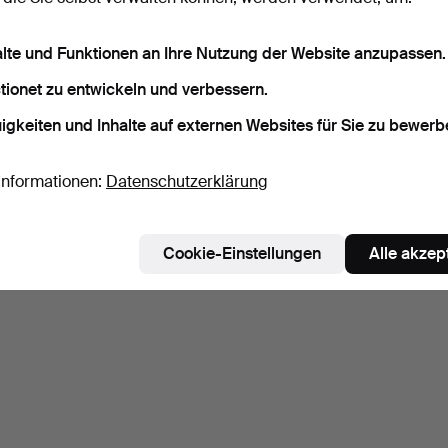
1970er/80er.
„Novolette 3311" (1952-53).
1952.
Beendet 23. Mai 2024
Beendet 11. Mai 2024
Beendet
alte und Funktionen an Ihre Nutzung der Website anzupassen.
14 Gebote
12 Gebote
55 Geb
950 USD
233 USD
6.435
tionet zu entwickeln und verbessern.
igkeiten und Inhalte auf externen Websites für Sie zu bewerb
Suche speichern
Informationen:
Datenschutzerklärung
Cookie-Einstellungen
Alle akzep