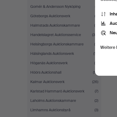
Gomér & Andersson Nyköping
(7)
Inh
Göteborgs Auktionsverk
(3)
Auc
Halmstads Auktionskammare
(8)
Neu
Handelslagret Auktionsservice
(35)
Helsingborgs Auktionskammare
(9)
Weitere 
Hälsinglands Auktionsverk
(17)
Höganäs Auktionsverk
(4)
Höörs Auktionshall
(10)
Kalmar Auktionsverk
(26)
Karlstad Hammarö Auktionsverk
(7)
Laholms Auktionskammare
(2)
Limhamns Auktionsbyrå
(3)