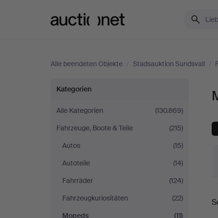
Auctionet.com
Alle beendeten Objekte
/
Stadsauktion Sundsvall
/
Mopeds
Kategorien
bei
Alle Kategorien
(130.869)
Fahrzeuge, Boote & Teile
(215)
Stadsauktion
Autos
(15)
Sundsvall
Autoteile
(14)
Fahrräder
(124)
E
Fahrzeugkuriositäten
(22)
S
Mopeds
(11)