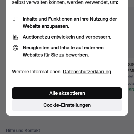
Alle Objekte anzeigen
selbst verwalten können, werden verwendet, um:
Inhalte und Funktionen an Ihre Nutzung der
Website anzupassen.
Auctionet zu entwickeln und verbessern.
Neuigkeiten und Inhalte auf externen
Websites für Sie zu bewerben.
2 X BESTECK IN ETUI.
GROSSE MENGE AN
RUSSI
VERSILBERTEN
HOMME
Weitere Informationen:
Datenschutzerklärung
SENFGEFÄSSEN …
SALZB
Beendet 24. Jan 2026
Beendet 15. Apr 2024
Beendet 
VERSI
9 Gebote
6 Gebote
3 Gebot
102 USD
61 USD
48 US
Alle akzeptieren
Cookie-Einstellungen
Fußzeilen-
Hilfe und Kontakt
Navigation