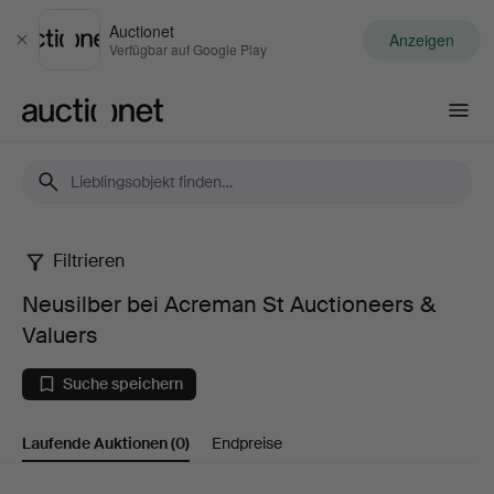
Auctionet
Anzeigen
Schließen
Verfügbar auf Google Play
Auctionet.com
Filtrieren
Neusilber
Neusilber bei Acreman St Auctioneers &
bei
Valuers
Acreman
Suche speichern
St
Laufende Auktionen
(0)
Endpreise
Auctioneers