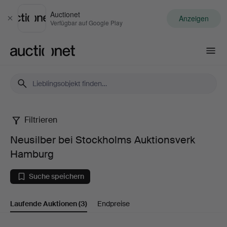
Auctionet
Anzeigen
Schließen
Verfügbar auf Google Play
Auctionet.com
Filtrieren
Neusilber
Neusilber bei Stockholms Auktionsverk
bei
Hamburg
Stockholms
Suche speichern
Auktionsverk
Laufende Auktionen
(3)
Endpreise
Hamburg