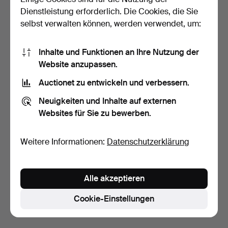
Dienstleistung erforderlich. Die Cookies, die Sie
selbst verwalten können, werden verwendet, um:
Inhalte und Funktionen an Ihre Nutzung der
Website anzupassen.
Auctionet zu entwickeln und verbessern.
WMF. Art Déco Besteck,
Neuigkeiten und Inhalte auf externen
Modell 2500, versil…
Websites für Sie zu bewerben.
6 Tage
Schätzwert
323 USD
Weitere Informationen:
Datenschutzerklärung
Suche speichern
Alle akzeptieren
Sie können auch in
Beendete Auktionen aus unserem
Archiv
suchen.
Cookie-Einstellungen