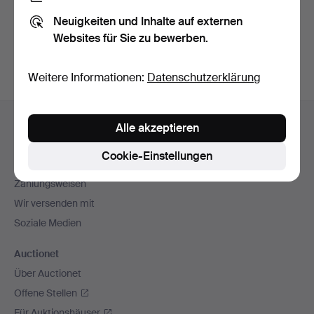
Sie können auch in
Beendete Auktionen aus unserem
Neuigkeiten und Inhalte auf externen
Archiv
suchen.
Websites für Sie zu bewerben.
Weitere Informationen:
Datenschutzerklärung
Fußzeilen-
Hilfe und Kontakt
Alle akzeptieren
Navigation
Kontakt mit dem Support aufnehmen
Cookie-Einstellungen
Alle Auktionshäuser
Zahlungsweisen
Wir versenden mit
Soziale Medien
Auctionet
Über Auctionet
Offene Stellen
Für Auktionshäuser