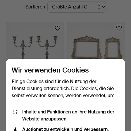
Laufende
Sortieren
5
Auktionen
Wir verwenden Cookies
Einige Cookies sind für die Nutzung der
KANDELABER, 1 Paar,
RAHMEN, 1 Paar, Barockstil,
Dienstleistung erforderlich. Die Cookies, die Sie
Neusilber, 19. Jahrhun…
Neusilber mit …
selbst verwalten können, werden verwendet, um:
4 Tage
6 Tage
3 Gebote
Schätzwert
69 USD
211 USD
Inhalte und Funktionen an Ihre Nutzung der
Website anzupassen.
Suche speichern
Auctionet zu entwickeln und verbessern.