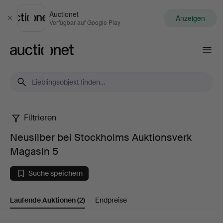
Auctionet
Anzeigen
Schließen
Verfügbar auf Google Play
Auctionet.com
Filtrieren
Neusilber
Neusilber bei Stockholms Auktionsverk
bei
Magasin 5
Stockholms
Suche speichern
Auktionsverk
Laufende Auktionen
(2)
Endpreise
Magasin