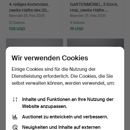
4-teiliges Korbmöbel,
GARTENMÖBEL, 3 Stück,
zweite Hälfte des 20…
Holz, zweite Hälfte …
Beendet 26. Feb 2026
Beendet 26. Feb 2026
12 Gebote
9 Gebote
138 USD
74 USD
Wir verwenden Cookies
Einige Cookies sind für die Nutzung der
Dienstleistung erforderlich. Die Cookies, die Sie
selbst verwalten können, werden verwendet, um:
Inhalte und Funktionen an Ihre Nutzung der
LIEGESTUHL, Eiche und
GARTENSTÜHLE, 4 Stück,
Website anzupassen.
Rattan, Collignon-Pa…
Teakholz.
Beendet 25. Feb 2026
Beendet 12. Feb 2026
Auctionet zu entwickeln und verbessern.
22 Gebote
2 Gebote
285 USD
37 USD
Neuigkeiten und Inhalte auf externen