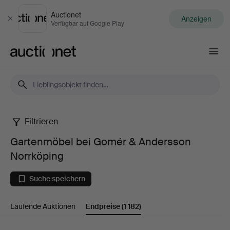
Auctionet
Anzeigen
Schließen
Verfügbar auf Google Play
Auctionet.com
Filtrieren
Gartenmöbel
Gartenmöbel bei Gomér & Andersson
bei
Norrköping
Gomér
Suche speichern
&
Laufende Auktionen
Endpreise
(1 182)
Andersson