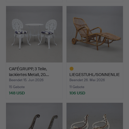
CAFÉGRUPP, 3 Teile,
lackiertes Metall, 20.…
LIEGESTUHL/SONNENLIE
GE, Rattan, Mitte des …
Beendet 15. Jun 2026
Beendet 26. Mai 2026
15 Gebote
11 Gebote
148 USD
106 USD
Ausgewähltes
Objekt