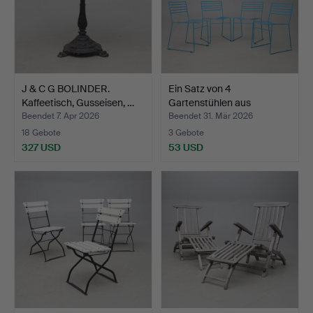
J & C G BOLINDER.
Ein Satz von 4
Kaffeetisch, Gusseisen, …
Gartenstühlen aus
lackierte…
Beendet 7. Apr 2026
Beendet 31. Mär 2026
18 Gebote
3 Gebote
327 USD
53 USD