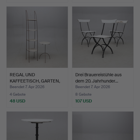
REGAL UND
Drei Brauereistühle aus
KAFFEETISCH, GARTEN,
dem 20. Jahrhunder…
METALL/HOLZ…
Beendet 7. Apr 2026
Beendet 7. Apr 2026
4 Gebote
8 Gebote
48 USD
107 USD