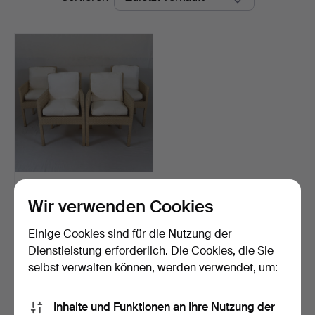
- PATIO ARMLEHNSTÜHLE
- 4 Stück, Garpa, De…
Wir verwenden Cookies
Beendet 2. Nov 2023
1 Gebot
Einige Cookies sind für die Nutzung der
370 USD
Dienstleistung erforderlich. Die Cookies, die Sie
selbst verwalten können, werden verwendet, um:
Suche speichern
Inhalte und Funktionen an Ihre Nutzung der