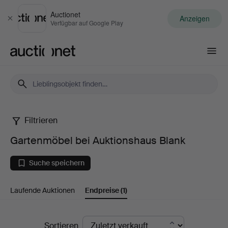
Auctionet
Anzeigen
Schließen
Verfügbar auf Google Play
Auctionet.com
Filtrieren
Gartenmöbel
Gartenmöbel bei Auktionshaus Blank
bei
Suche speichern
Auktionshaus
Laufende Auktionen
Endpreise
(1)
Blank
Endpreise
Sortieren