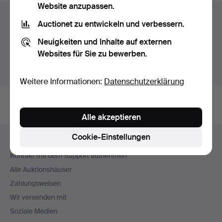
Website anzupassen.
Auktionsarchiv
Auctionet zu entwickeln und verbessern.
Sie suchen in unserem Archiv der beendeten
Neuigkeiten und Inhalte auf externen
Auktionen.
Websites für Sie zu bewerben.
Stattdessen laufende Auktionen anzeigen.
Weitere Informationen:
Datenschutzerklärung
Alle akzeptieren
Fußzeilen-
Cookie-Einstellungen
Hilfe und Kontakt
Navigation
Kontakt mit dem Support aufnehmen
Alle Auktionshäuser
Zahlungsweisen
Wir versenden mit
Soziale Medien