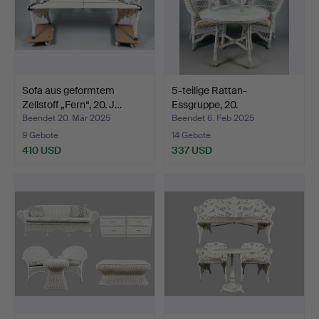
Sofa aus geformtem
5-teilige Rattan-
Zellstoff „Fern“, 20. J…
Essgruppe, 20.
Jahrhunder…
Beendet 20. Mär 2025
Beendet 6. Feb 2025
9 Gebote
14 Gebote
410 USD
337 USD