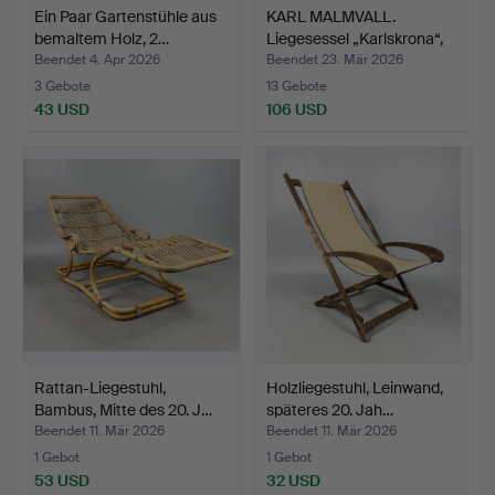
Ein Paar Gartenstühle aus
KARL MALMVALL.
bemaltem Holz, 2…
Liegesessel „Karlskrona“,
I…
Beendet 4. Apr 2026
Beendet 23. Mär 2026
3 Gebote
13 Gebote
43 USD
106 USD
Rattan-Liegestuhl,
Holzliegestuhl, Leinwand,
Bambus, Mitte des 20. J…
späteres 20. Jah…
Beendet 11. Mär 2026
Beendet 11. Mär 2026
1 Gebot
1 Gebot
53 USD
32 USD