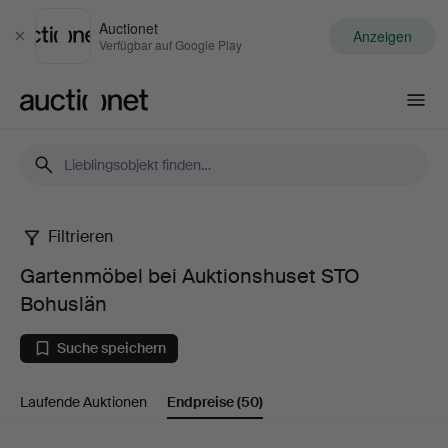
Auctionet
Anzeigen
Schließen
Verfügbar auf Google Play
Auctionet.com
Filtrieren
Gartenmöbel
Gartenmöbel bei Auktionshuset STO
bei
Bohuslän
Auktionshuset
Suche speichern
STO
Laufende Auktionen
Endpreise
(50)
Bohuslän