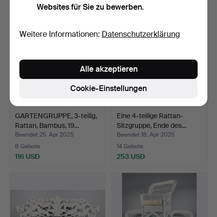
Websites für Sie zu bewerben.
Weitere Informationen:
Datenschutzerklärung
Alle akzeptieren
Cookie-Einstellungen
GARTENGRUPPE, 3-teilig,
Eine 4-teilige Rattan-
Rattan, Bambus, 19…
Sitzgruppe, Ende des…
Beendet 25. Apr 2025
Beendet 18. Apr 2025
8 Gebote
14 Gebote
116 USD
253 USD