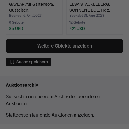
GAVLAR. für Gartensofa.
ELSA STACKELBERG.
Gusseisen.
SONNENLIEGE, Holz,
„Frei…
Beendet 6. Okt 2023
Beendet 31. Aug 2023
6 Gebote
12 Gebote
85 USD
421 USD
Weitere Objekte anzeigen
Suche speichern
Auktionsarchiv
Sie suchen in unserem Archiv der beendeten
Auktionen.
Stattdessen laufende Auktionen anzeigen.