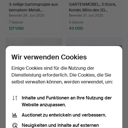
3-teilige Gartengruppe aus
GARTENMÖBEL, 3 Stück,
bemaltem Metall…
Kordel, Mitte des 20…
Beendet 28. Jun 2025
Beendet 21. Jun 2025
7 Gebote
3 Gebote
127 USD
43 USD
Wir verwenden Cookies
Einige Cookies sind für die Nutzung der
Dienstleistung erforderlich. Die Cookies, die Sie
selbst verwalten können, werden verwendet, um:
Inhalte und Funktionen an Ihre Nutzung der
Gartentisch aus Metall, 20.
5-teilige Gartengruppe aus
Website anzupassen.
Jahrhundert.
Aluminium, 20. …
Beendet 22. Mai 2025
Beendet 25. Apr 2025
Auctionet zu entwickeln und verbessern.
14 Gebote
26 Gebote
106 USD
253 USD
Neuigkeiten und Inhalte auf externen