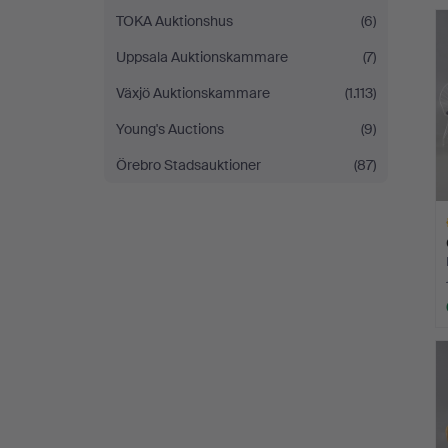
TOKA Auktionshus
(6)
Uppsala Auktionskammare
(7)
Växjö Auktionskammare
(1.113)
Young's Auctions
(9)
Örebro Stadsauktioner
(87)
A
O