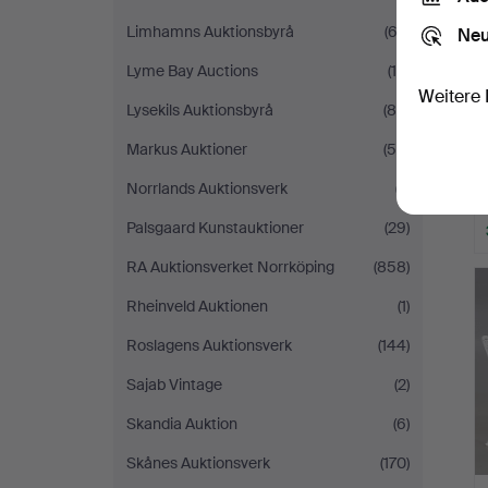
Limhamns Auktionsbyrå
(62)
Neu
Lyme Bay Auctions
(14)
Weitere 
Lysekils Auktionsbyrå
(85)
Markus Auktioner
(55)
Norrlands Auktionsverk
(7)
Palsgaard Kunstauktioner
(29)
RA Auktionsverket Norrköping
(858)
Rheinveld Auktionen
(1)
Roslagens Auktionsverk
(144)
Sajab Vintage
(2)
Skandia Auktion
(6)
Skånes Auktionsverk
(170)