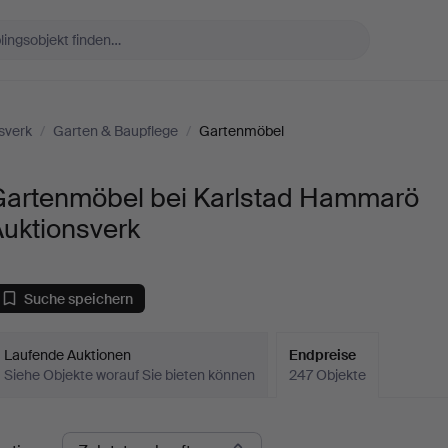
sverk
/
Garten & Baupflege
/
Gartenmöbel
Gartenmöbel bei Karlstad Hammarö
Auktionsverk
Suche speichern
Laufende Auktionen
Endpreise
Siehe Objekte worauf Sie bieten können
247 Objekte
ndpreise