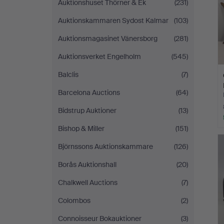
Auktionshuset Thörner & Ek
(231)
Auktionskammaren Sydost Kalmar
(103)
Auktionsmagasinet Vänersborg
(281)
Auktionsverket Engelholm
(545)
Balclis
(7)
Barcelona Auctions
(64)
Bidstrup Auktioner
(13)
Bishop & Miller
(151)
Björnssons Auktionskammare
(126)
Borås Auktionshall
(20)
Chalkwell Auctions
(7)
Colombos
(2)
Connoisseur Bokauktioner
(3)