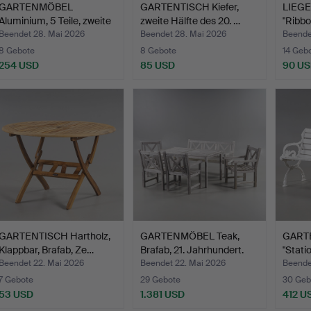
GARTENMÖBEL
GARTENTISCH Kiefer,
LIEGE
Aluminium, 5 Teile, zweite
zweite Hälfte des 20. …
"Ribbo
Häl…
Beendet 28. Mai 2026
Beendet 28. Mai 2026
Beende
8 Gebote
8 Gebote
14 Geb
254 USD
85 USD
90 U
GARTENTISCH Hartholz,
GARTENMÖBEL Teak,
GART
Klappbar, Brafab, Ze…
Brafab, 21. Jahrhundert.
"Stati
Seiten
Beendet 22. Mai 2026
Beendet 22. Mai 2026
Beende
7 Gebote
29 Gebote
30 Geb
53 USD
1.381 USD
412 U