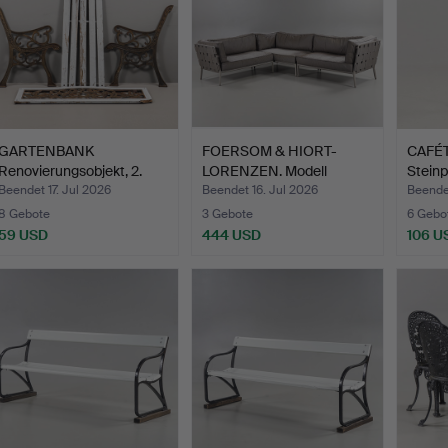
GARTENBANK
FOERSOM & HIORT-
CAFÉT
Renovierungsobjekt, 2.
LORENZEN. Modell
Steinp
Hälfte d…
"Conic" m…
2…
Beendet 17. Jul 2026
Beendet 16. Jul 2026
Beendet
8 Gebote
3 Gebote
6 Gebo
59 USD
444 USD
106 U