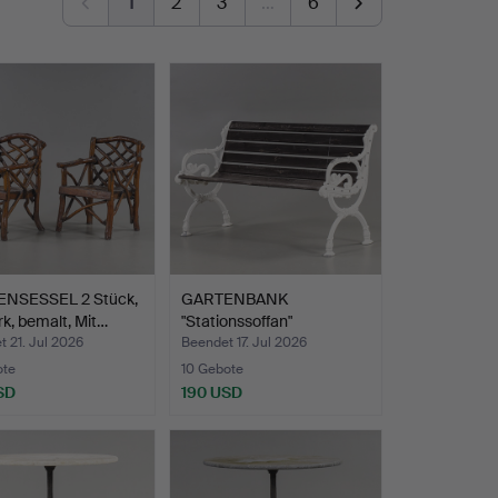
1
2
3
…
6
NSESSEL 2 Stück,
GARTENBANK
k, bemalt, Mit…
"Stationssoffan"
Seitenteile au…
 21. Jul 2026
Beendet 17. Jul 2026
ote
10 Gebote
SD
190 USD