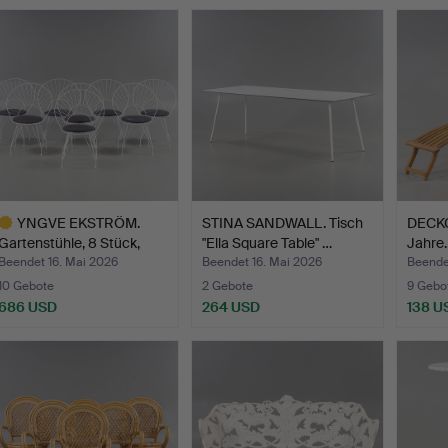
YNGVE EKSTRÖM.
STINA SANDWALL. Tisch
DECKC
Gartenstühle, 8 Stück,
"Ella Square Table" …
Jahre.
"Des…
Beendet 16. Mai 2026
Beendet 16. Mai 2026
Beende
10 Gebote
2 Gebote
9 Gebo
686 USD
264 USD
138 U
usgewähltes
bjekt