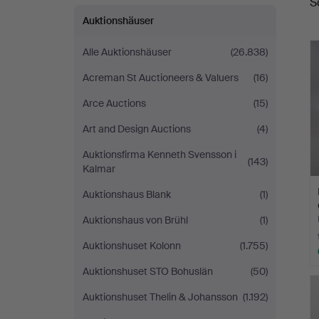
S
Auktionshäuser
Alle Auktionshäuser
(26.838)
Acreman St Auctioneers & Valuers
(16)
Arce Auctions
(15)
Art and Design Auctions
(4)
Auktionsfirma Kenneth Svensson i
(143)
Kalmar
Auktionshaus Blank
(1)
Auktionshaus von Brühl
(1)
Auktionshuset Kolonn
(1.755)
Auktionshuset STO Bohuslän
(50)
Auktionshuset Thelin & Johansson
(1.192)