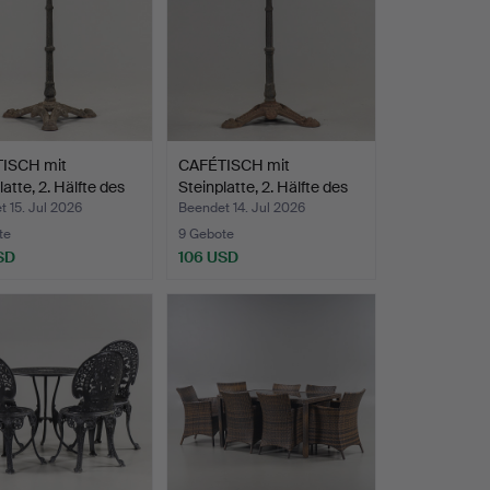
ISCH mit
CAFÉTISCH mit
latte, 2. Hälfte des
Steinplatte, 2. Hälfte des
2…
 15. Jul 2026
Beendet 14. Jul 2026
te
9 Gebote
SD
106 USD