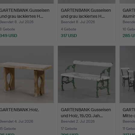
GARTENBANK Gusseisen
GARTENBANK Gusseisen
GARTE
und grau lackiertes H…
und grau lackiertes H…
Alumin
Beendet 8. Jul 2026
Beendet 8. Jul 2026
Beende
8 Gebote
4 Gebote
10 Geb
349 USD
317 USD
285 
GARTENBANK Holz.
GARTENBANK Gusseisen
GARTE
und Holz, 19./20. Jah…
Mitte 
Beendet 4. Jul 2026
Beendet 2. Jul 2026
Beende
15 Gebote
17 Gebote
11 Gebo
95 USD
296 USD
317 U