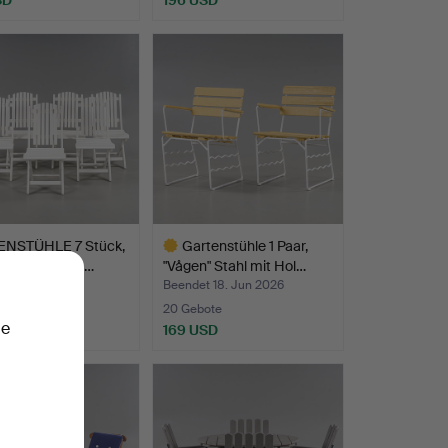
NSTÜHLE 7 Stück,
Gartenstühle 1 Paar,
" Guteform AB,…
"Vågen" Stahl mit Hol…
t 18. Jun 2026
Beendet 18. Jun 2026
te
20 Gebote
ie
SD
169 USD
Ausgewähltes
Objekt