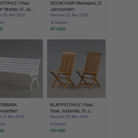
STÜHLE 1 Paar
DECKCHAIR Mahagoni, 21.
n" Brafab, 21. Ja…
Jahrhundert.
t 23. Mai 2026
Beendet 22. Mai 2026
ote
18 Gebote
SD
117 USD
ENBANK
KLAPPSTÜHLE 1 Paar,
onssoffan"
Teak, Jutlandia, 21. J…
teile au…
t 21. Mai 2026
Beendet 20. Mai 2026
ote
9 Gebote
SD
59 USD