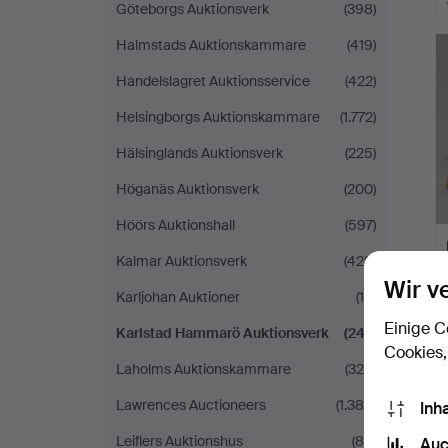
Göteborgs Auktionsverk
(398)
Halmstads Auktionskammare
(419)
Handelslagret Auktionsservice
(422)
Helsingborgs Auktionskammare
(1.772)
Hälsinglands Auktionsverk
(225)
Höganäs Auktionsverk
(200)
Höörs Auktionshall
(597)
Kalmar Auktionsverk
(428)
Wir v
Karljohan Auktioner
(15)
Einige C
Karlstad Hammarö Auktionsverk
(247)
Cookies,
Laholms Auktionskammare
(325)
Lawrences Auctioneers
(1.384)
Inh
Leiflers Auktionshus
(85)
Auc