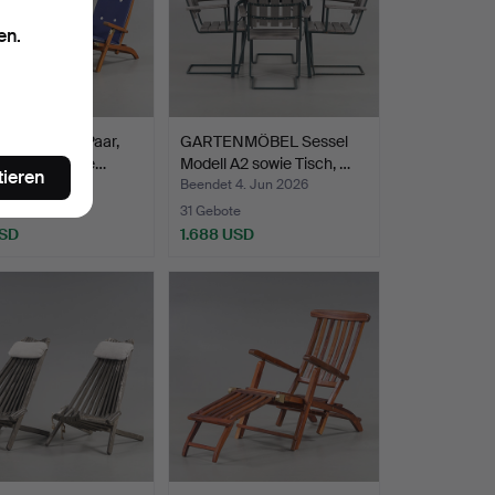
en.
HAIRS, ein Paar,
GARTENMÖBEL Sessel
Art Garden, ze…
Modell A2 sowie Tisch, …
tieren
t 15. Jun 2026
Beendet 4. Jun 2026
ote
31 Gebote
USD
1.688 USD