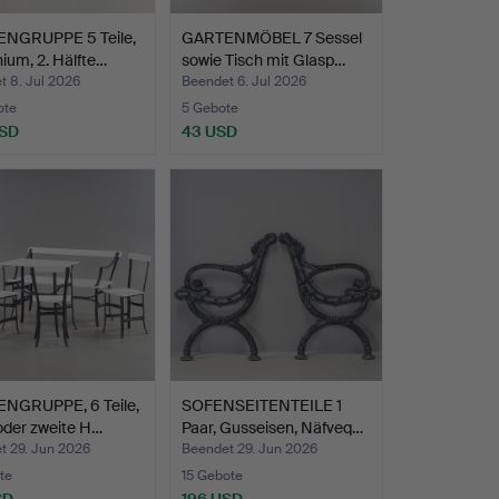
NGRUPPE 5 Teile,
GARTENMÖBEL 7 Sessel
ium, 2. Hälfte…
sowie Tisch mit Glasp…
t 8. Jul 2026
Beendet 6. Jul 2026
ote
5 Gebote
USD
43 USD
NGRUPPE, 6 Teile,
SOFENSEITENTEILE 1
oder zweite H…
Paar, Gusseisen, Näfveq…
t 29. Jun 2026
Beendet 29. Jun 2026
te
15 Gebote
SD
196 USD