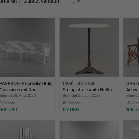
ortieren
PARKSOFFA Forsviks Bruk,
CAFÉTISCH mit
GARTE
Gusseisen mit Run…
Steinplatte, zweite Hälfte
Astwer
d…
Beendet 6. Aug 2026
Beendet 25. Jul 2026
Beendet
9 Gebote
18 Gebote
15 Geb
602 USD
127 USD
106 U