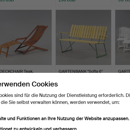
DECKCHAIR Teak,
GARTENBANK "Soffa 6"
GARTE
Jutlandia, 21. Jahrhundert.
Grythyttan Stålmöbler…
"Slite
erwenden Cookies
Beendet 25. Jun 2026
Beendet 20. Jun 2026
Beende
8 Gebote
25 Gebote
9 Gebo
ookies sind für die Nutzung der Dienstleistung erforderlich. D
85 USD
534 USD
317 U
 die Sie selbst verwalten können, werden verwendet, um:
alte und Funktionen an Ihre Nutzung der Website anzupassen.
tionet zu entwickeln und verbessern.