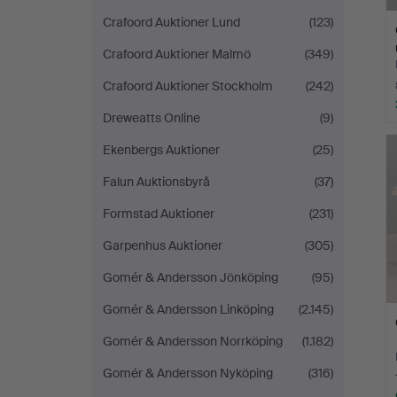
Crafoord Auktioner Lund
(123)
Crafoord Auktioner Malmö
(349)
Crafoord Auktioner Stockholm
(242)
Dreweatts Online
(9)
Ekenbergs Auktioner
(25)
Falun Auktionsbyrå
(37)
Formstad Auktioner
(231)
Garpenhus Auktioner
(305)
Gomér & Andersson Jönköping
(95)
Gomér & Andersson Linköping
(2.145)
Gomér & Andersson Norrköping
(1.182)
Gomér & Andersson Nyköping
(316)