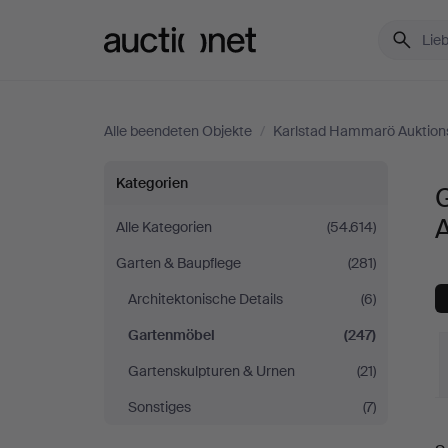
Auctionet.com
Alle beendeten Objekte
/
Karlstad Hammarö Auktion
Gartenmöbel
Kategorien
bei
Alle Kategorien
(54.614)
Garten & Baupflege
(281)
Karlstad
Architektonische Details
(6)
Hammarö
Gartenmöbel
(247)
Auktionsverk
Gartenskulpturen & Urnen
(21)
Sonstiges
(7)
E