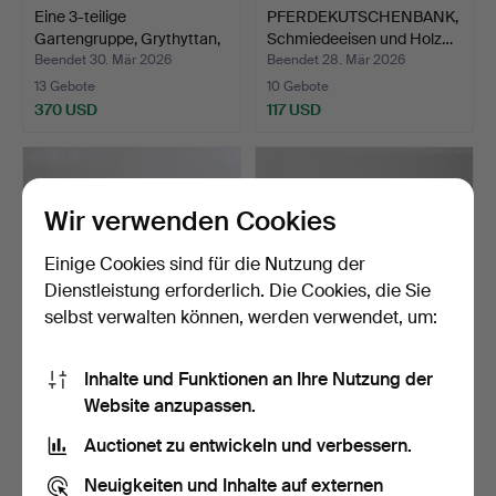
Eine 3-teilige
PFERDEKUTSCHENBANK,
Gartengruppe, Grythyttan,
Schmiedeeisen und Holz…
2…
Beendet 30. Mär 2026
Beendet 28. Mär 2026
13 Gebote
10 Gebote
370 USD
117 USD
Wir verwenden Cookies
Einige Cookies sind für die Nutzung der
Dienstleistung erforderlich. Die Cookies, die Sie
selbst verwalten können, werden verwendet, um:
Inhalte und Funktionen an Ihre Nutzung der
Gartensofa, Gusseisen und
5-teilige Cafégruppe,
Website anzupassen.
Holz, 20. Jahrhu…
bemalte Gussteile, 2…
Beendet 27. Mär 2026
Beendet 20. Mär 2026
Auctionet zu entwickeln und verbessern.
12 Gebote
21 Gebote
138 USD
338 USD
Neuigkeiten und Inhalte auf externen