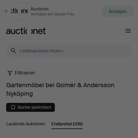
Auctionet
Anzeigen
Schließen
Verfügbar auf Google Play
Auctionet.com
Filtrieren
Gartenmöbel
Gartenmöbel bei Gomér & Andersson
bei
Nyköping
Gomér
Suche speichern
&
Laufende Auktionen
Endpreise
(316)
Andersson