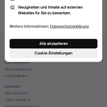
Sie können auch in
Beendete Auktionen aus unserem
Neuigkeiten und Inhalte auf externen
Archiv
suchen.
Websites für Sie zu bewerben.
Weitere Informationen:
Datenschutzerklärung
Fußzeilen-
Hilfe und Kontakt
Alle akzeptieren
Navigation
Kontakt mit dem Support aufnehmen
Cookie-Einstellungen
Alle Auktionshäuser
Zahlungsweisen
Wir versenden mit
Soziale Medien
Auctionet
Über Auctionet
Offene Stellen
Für Auktionshäuser