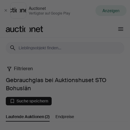
Auctionet
Anzeigen
Schließen
Verfügbar auf Google Play
Auctionet.com
Filtrieren
Gebrauchglas
Gebrauchglas bei Auktionshuset STO
bei
Bohuslän
Auktionshuset
Suche speichern
STO
Laufende Auktionen
(2)
Endpreise
Bohuslän