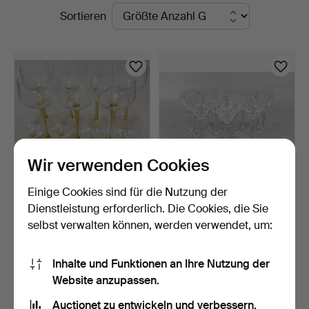
Laufende
Sortieren
Auktionen
Wir verwenden Cookies
Einige Cookies sind für die Nutzung der
REMMARE, 11 Stk.,
WEINGLÄSER, 13 Stk.,
Dienstleistung erforderlich. Die Cookies, die Sie
pantographierter Dekor, …
graviertes und geschl…
selbst verwalten können, werden verwendet, um:
7 Tage
1 Tag
2 Gebote
2 Gebote
43 USD
37 USD
Inhalte und Funktionen an Ihre Nutzung der
Website anzupassen.
Suche speichern
Auctionet zu entwickeln und verbessern.