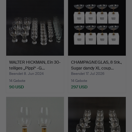
WALTER HICKMAN, Ein 30-
CHAMPAGNEGLAS, 8 Stk.,
teiliges „Pippi“ -G…
Sugar dandy XL coup…
Beendet 8. Jun 2024
Beendet 17. Jul 2026
14 Gebote
14 Gebote
90 USD
297 USD