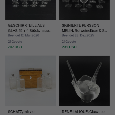
GESCHIRRTEILE AUS
SIGNIERTE PERSSON-
GLAS, 15 + 4 Stück, haup…
MELIN. Rotweingläser & S…
Beendet 12. Mär 2026
Beendet 28. Dez 2025
21 Gebote
21 Gebote
707 USD
232 USD
SCHATZ, mit vier
RENÉ LALIQUE. Glasvase