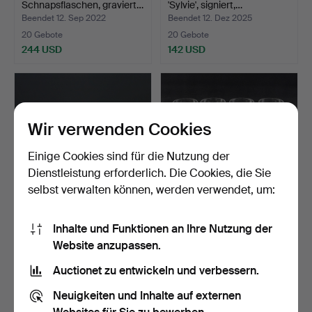
Schnapsflaschen, graviert…
'Sylvie', signiert,…
Beendet 12. Sep 2022
Beendet 12. Dez 2025
20 Gebote
20 Gebote
244 USD
142 USD
Wir verwenden Cookies
Einige Cookies sind für die Nutzung der
Dienstleistung erforderlich. Die Cookies, die Sie
selbst verwalten können, werden verwendet, um:
GLASWAREN, Kristall, 54
Ein Set mit 10
Inhalte und Funktionen an Ihre Nutzung der
Stück, poliertes D…
Champagnergläsern, Luigi
Website anzupassen.
Bo…
Beendet 16. Jul 2022
Beendet 21. Nov 2024
19 Gebote
19 Gebote
Auctionet zu entwickeln und verbessern.
138 USD
127 USD
Neuigkeiten und Inhalte auf externen