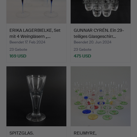
ERIKA LAGERBIELKE, Set
GUNNAR CYRÉN. Ein 29-
mit 4 Weingläsern „…
teiliges Glasgeschirr…
Beendet 17. Feb 2024
Beendet 20. Jun 2024
23 Gebote
23 Gebote
169 USD
475 USD
SPITZGLAS.
REIJMYRE,