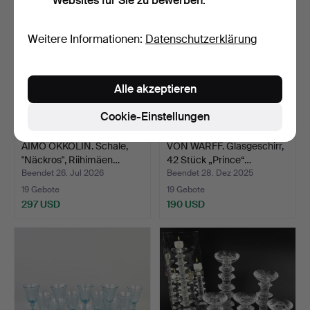
Websites für Sie zu bewerben.
Weitere Informationen:
Datenschutzerklärung
Alle akzeptieren
Cookie-Einstellungen
AIMO OKKOLIN. Schale,
VON WÄRFF. Glasgeschirr,
"Näckros", Riihimäen…
42 Stück „Prince“…
Beendet 26. Jul 2026
Beendet 28. Dez 2025
19 Gebote
19 Gebote
297 USD
190 USD