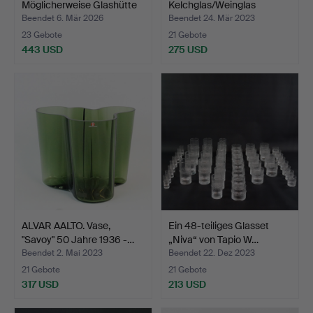
Möglicherweise Glashütte
Kelchglas/Weinglas
Nöstet…
"Festival", 1…
Beendet 6. Mär 2026
Beendet 24. Mär 2023
23 Gebote
21 Gebote
443 USD
275 USD
ALVAR AALTO. Vase,
Ein 48-teiliges Glasset
"Savoy" 50 Jahre 1936 -…
„Niva“ von Tapio W…
Beendet 2. Mai 2023
Beendet 22. Dez 2023
21 Gebote
21 Gebote
317 USD
213 USD