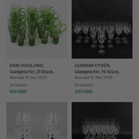
ERIK HÖGLUND.
GUNNAR CYRÉN.
Glasgeschirr, 21 Stück,
Glasgeschirr, 19 Stück,
„Ada…
„Opt…
Beendet 19. Dez 2023
Beendet 12. Mär 2026
24 Gebote
24 Gebote
159 USD
232 USD