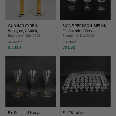
GUNNAR CYRÉN,
SIGNE PERSSON-MELIN.
Weinglas, 2 Stück,
Ein Set mit 12 Desser…
"Nobelser…
Beendet 24. Mär 2023
Beendet 18. Dez 2023
13 Gebote
13 Gebote
95 USD
80 USD
Ein Set aus 3 Klarglas-
Ein 58-teiliges