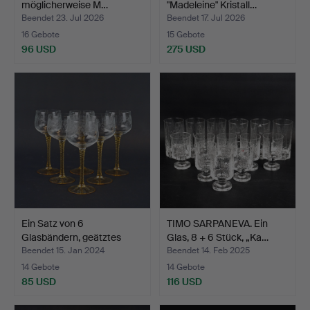
möglicherweise M…
"Madeleine" Kristall…
Beendet 23. Jul 2026
Beendet 17. Jul 2026
16 Gebote
15 Gebote
96 USD
275 USD
Ein Satz von 6
TIMO SARPANEVA. Ein
Glasbändern, geätztes
Glas, 8 + 6 Stück, „Ka…
Dekor…
Beendet 15. Jan 2024
Beendet 14. Feb 2025
14 Gebote
14 Gebote
85 USD
116 USD