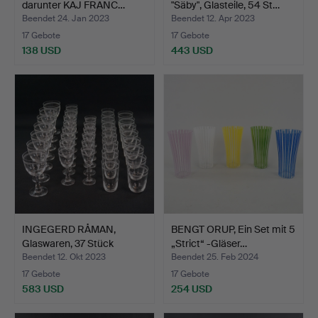
darunter KAJ FRANC…
"Säby", Glasteile, 54 St…
Beendet 24. Jan 2023
Beendet 12. Apr 2023
17 Gebote
17 Gebote
138 USD
443 USD
INGEGERD RÅMAN,
BENGT ORUP, Ein Set mit 5
Glaswaren, 37 Stück
„Strict“ -Gläser…
„Augus…
Beendet 12. Okt 2023
Beendet 25. Feb 2024
17 Gebote
17 Gebote
583 USD
254 USD