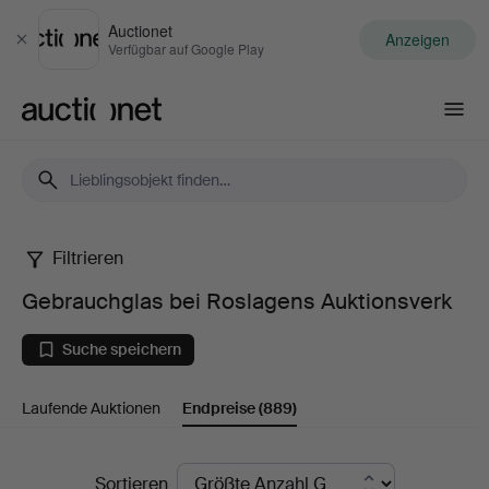
Auctionet
Anzeigen
Schließen
Verfügbar auf Google Play
Auctionet.com
Filtrieren
Gebrauchglas
Gebrauchglas bei Roslagens Auktionsverk
bei
Suche speichern
Roslagens
Laufende Auktionen
Endpreise
(889)
Auktionsverk
Endpreise
Sortieren