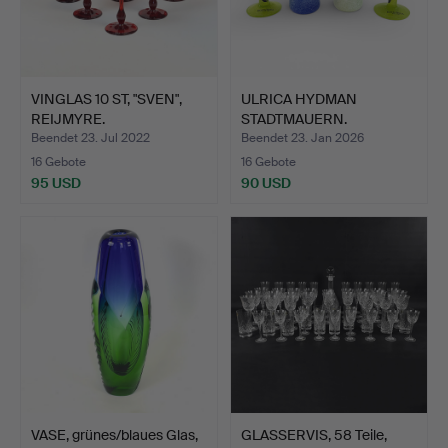
VINGLAS 10 ST, "SVEN",
ULRICA HYDMAN
REIJMYRE.
STADTMAUERN.
Miniaturen, 4 S…
Beendet 23. Jul 2022
Beendet 23. Jan 2026
16 Gebote
16 Gebote
95 USD
90 USD
VASE, grünes/blaues Glas,
GLASSERVIS, 58 Teile,