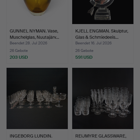
GUNNEL NYMAN. Vase,
KJELL ENGMAN. Skulptur,
Muschelglas, Nuutajärv…
Glas & Schmiedeeis…
Beendet 28. Jul 2026
Beendet 16. Jul 2026
26 Gebote
26 Gebote
203 USD
591 USD
INGEBORG LUNDIN.
REIJMYRE GLASSWARE,