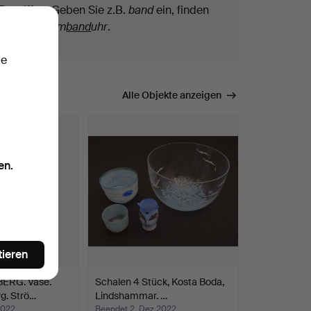
Begriffen. Geben Sie z.B.
band
ein, finden
wir auch
Arm
band
uhr
.
ie
mmen.
Alle Objekte anzeigen
en.
tieren
ERG. Vase.
Schalen 4 Stück, Kosta Boda,
g. Strö…
Lindshammar. …
2022
Beendet 2. Dez 2022