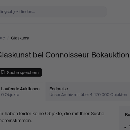
kte
/
Glaskunst
Glaskunst bei Connoisseur Bokauktion
Suche speichern
Laufende Auktionen
Endpreise
0 Objekte
Unser Archiv mit über 4 470 000 Objekten
aufende
ir haben leider keine Objekte, die mit Ihrer Suche
Su
uktionen
bereinstimmen.