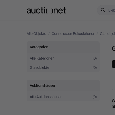
Auctionet.com
Alle Objekte
/
Connoisseur Bokauktioner
/
Glasobje
Glaskunst
Kategorien
bei
Alle Kategorien
(0)
Glasobjekte
(0)
Connoisseur
Bokauktioner
Auktionshäuser
L
Alle Auktionshäuser
(0)
W
A
ü