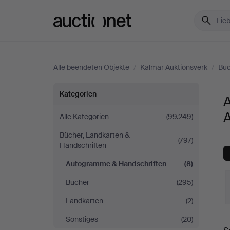
Auctionet.com
Alle beendeten Objekte
/
Kalmar Auktionsverk
/
Büc
Autogramme
Kategorien
&
Alle Kategorien
(99.249)
Bücher, Landkarten &
Handschriften
(797)
Handschriften
bei
Autogramme & Handschriften
(8)
Bücher
(295)
Kalmar
Landkarten
(2)
Auktionsverk
E
Sonstiges
(20)