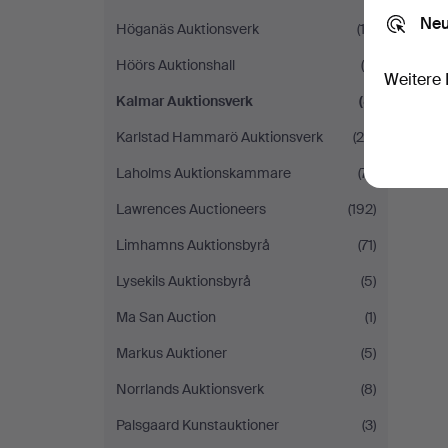
Neu
Höganäs Auktionsverk
(13)
Höörs Auktionshall
(4)
Weitere 
Kalmar Auktionsverk
(8)
Karlstad Hammarö Auktionsverk
(20)
Laholms Auktionskammare
(71)
Lawrences Auctioneers
(192)
Limhamns Auktionsbyrå
(71)
Lysekils Auktionsbyrå
(5)
Ma San Auction
(1)
Markus Auktioner
(5)
Norrlands Auktionsverk
(8)
Palsgaard Kunstauktioner
(3)