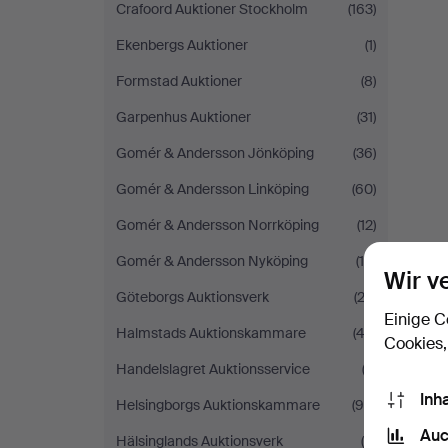
Crafoord Auktioner Stockholm
(163)
Ekenbergs Auktioner
(1)
Formstad Auktioner
(8)
Garpenhus Auktioner
(31)
Gomér & Andersson Jönköping
(36)
Gomér & Andersson Linköping
(60)
Gomér & Andersson Norrköping
(12)
Gomér & Andersson Nyköping
(14)
Wir v
Göteborgs Auktionsverk
(23)
Einige C
Halmstads Auktionskammare
(42)
Cookies,
Handelslagret Auktionsservice
(3)
Inh
Helsingborgs Auktionskammare
(99)
Auc
Hälsinglands Auktionsverk
(6)