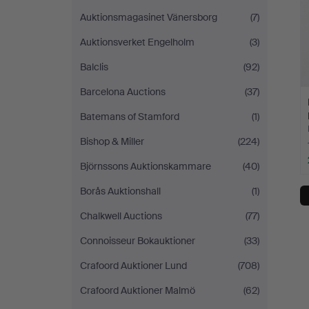
Auktionsmagasinet Vänersborg
(7)
Auktionsverket Engelholm
(3)
Balclis
(92)
Barcelona Auctions
(37)
Batemans of Stamford
(1)
Bishop & Miller
(224)
Björnssons Auktionskammare
(40)
Borås Auktionshall
(1)
Chalkwell Auctions
(77)
Connoisseur Bokauktioner
(33)
Crafoord Auktioner Lund
(708)
Crafoord Auktioner Malmö
(62)