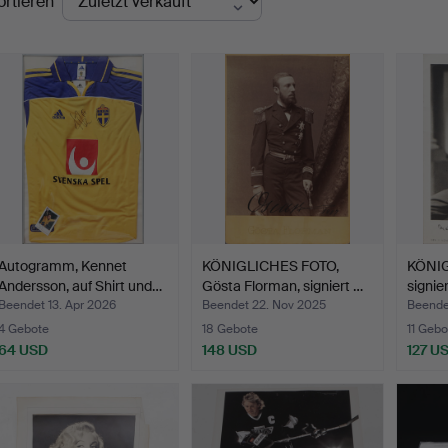
ortieren
Autogramm, Kennet
KÖNIGLICHES FOTO,
KÖNIG
Andersson, auf Shirt und…
Gösta Florman, signiert …
signie
Beendet 13. Apr 2026
Beendet 22. Nov 2025
Beende
4 Gebote
18 Gebote
11 Gebo
64 USD
148 USD
127 U