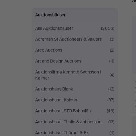
S
Auktionshäuser
Alle Auktionshäuser
(3.656)
Acreman St Auctioneers & Valuers
(3)
Arce Auctions
(2)
Art and Design Auctions
(11)
Auktionsfirma Kenneth Svensson i
(4)
Kalmar
Auktionshaus Blank
(12)
Auktionshuset Kolonn
(87)
Auktionshuset STO Bohuslän
(46)
Auktionshuset Thelin & Johansson
(12)
Auktionshuset Thörner & Ek
(4)