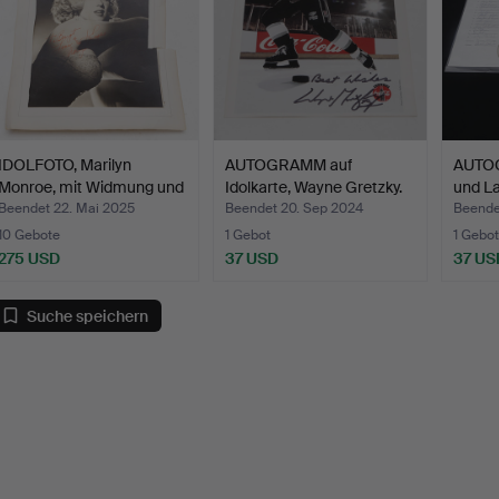
IDOLFOTO, Marilyn
AUTOGRAMM auf
AUTO
Monroe, mit Widmung und
Idolkarte, Wayne Gretzky.
und L
…
Beendet 22. Mai 2025
Beendet 20. Sep 2024
Beende
10 Gebote
1 Gebot
1 Gebot
275 USD
37 USD
37 US
Suche speichern