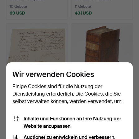
10 Gebote
11 Gebote
69 USD
431 USD
Wir verwenden Cookies
Einige Cookies sind für die Nutzung der
KASIMIR. DATIERT 20.
Die Feldbibel Karls XII.,
Dienstleistung erforderlich. Die Cookies, die Sie
OKTOBER 1609.
1709.
selbst verwalten können, werden verwendet, um:
Beendet 22. Apr 2025
Beendet 2. Apr 2025
8 Gebote
24 Gebote
53 USD
526 USD
Inhalte und Funktionen an Ihre Nutzung der
Website anzupassen.
Auctionet zu entwickeln und verbessern.