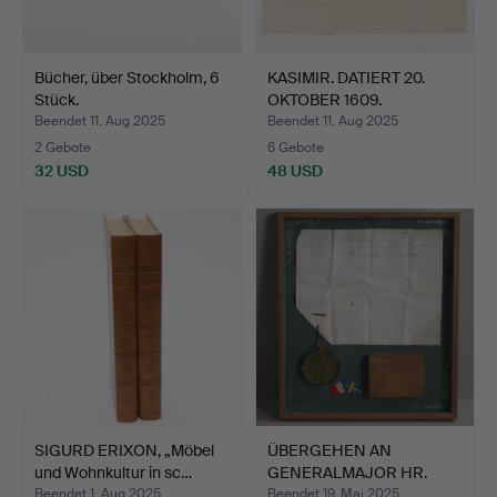
Bücher, über Stockholm, 6
KASIMIR. DATIERT 20.
Stück.
OKTOBER 1609.
Beendet 11. Aug 2025
Beendet 11. Aug 2025
2 Gebote
6 Gebote
32 USD
48 USD
SIGURD ERIXON, „Möbel
ÜBERGEHEN AN
und Wohnkultur in sc…
GENERALMAJOR HR.
LOUIS MARIE …
Beendet 1. Aug 2025
Beendet 19. Mai 2025