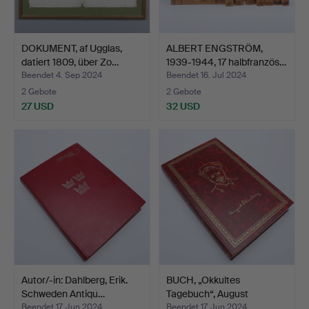
DOKUMENT, af Ugglas,
ALBERT ENGSTRÖM,
datiert 1809, über Zo…
1939-1944, 17 halbfranzös…
Beendet 4. Sep 2024
Beendet 16. Jul 2024
2 Gebote
2 Gebote
27 USD
32 USD
Autor/-in: Dahlberg, Erik.
BUCH, „Okkultes
Schweden Antiqu…
Tagebuch“, August
Strindbe…
Beendet 17. Jun 2024
Beendet 17. Jun 2024