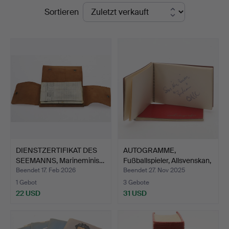
Endpreise
Sortieren
Stadsauktioner
DIENSTZERTIFIKAT DES
AUTOGRAMME,
SEEMANNS, Marineminis…
Fußballspieler, Allsvenskan,
z…
Beendet 17. Feb 2026
Beendet 27. Nov 2025
1 Gebot
3 Gebote
22 USD
31 USD