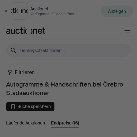
Auctionet
Anzeigen
Schließen
Verfügbar auf Google Play
Auctionet.com
Filtrieren
Autogramme
Autogramme & Handschriften bei Örebro
&
Stadsauktioner
Handschriften
Suche speichern
bei
Laufende Auktionen
Endpreise
(16)
Örebro