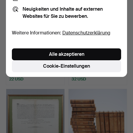
Neuigkeiten und Inhalte auf externen
Websites für Sie zu bewerben.
Weitere Informationen:
Datenschutzerklärung
Alle akzeptieren
AUTOGRAMM,
AUTOGRAMMBLOCK „20
HOOTENANNY-SÄNGER.
UNTERSCHRIFTEN“.
Cookie-Einstellungen
Beendet 21. Okt 2024
Beendet 7. Sep 2024
1 Gebot
1 Gebot
22 USD
32 USD