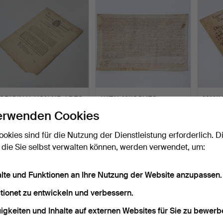
ORIGINAL VON NR. 1 DES
KATALANISCHES
MANU
DIARI DE BARCELONA …
MANUSKRIPT VON 1578.
PERGA
erwenden Cookies
ANERKEN…
Beendet 1. Dez 2023
Beendet 18. Okt 2023
Beende
5 Gebote
8 Gebote
1 Gebot
ookies sind für die Nutzung der Dienstleistung erforderlich. D
58 USD
76 USD
116 U
 die Sie selbst verwalten können, werden verwendet, um:
alte und Funktionen an Ihre Nutzung der Website anzupassen.
tionet zu entwickeln und verbessern.
igkeiten und Inhalte auf externen Websites für Sie zu bewerb