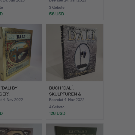
RATI …
SACR…
t 24. Jan 2023
Beendet 24. Jan 2023
te
3 Gebote
SD
58 USD
"DALI BY
BUCH "DALÍ,
GER".
SKULPTUREN &
OBJEKTE" SALVADOR…
t 4. Nov 2022
Beendet 4. Nov 2022
4 Gebote
SD
128 USD