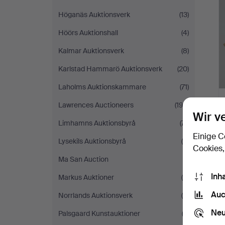
Höganäs Auktionsverk
(13)
Höörs Auktionshall
(4)
Kalmar Auktionsverk
(8)
Karlstad Hammarö Auktionsverk
(20)
Laholms Auktionskammare
(71)
Lawrences Auctioneers
(192)
Wir v
Limhamns Auktionsbyrå
(71)
Einige C
Lysekils Auktionsbyrå
(5)
Cookies,
Ma San Auction
(1)
Inh
Markus Auktioner
(5)
Auc
Norrlands Auktionsverk
(8)
Neu
Palsgaard Kunstauktioner
(3)