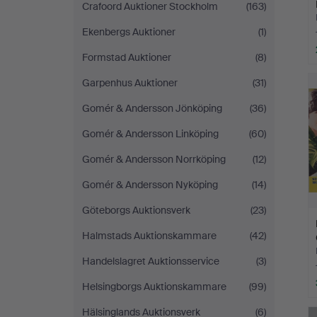
Crafoord Auktioner Stockholm
(163)
Ekenbergs Auktioner
(1)
Formstad Auktioner
(8)
Garpenhus Auktioner
(31)
Gomér & Andersson Jönköping
(36)
Gomér & Andersson Linköping
(60)
Gomér & Andersson Norrköping
(12)
Gomér & Andersson Nyköping
(14)
Göteborgs Auktionsverk
(23)
Halmstads Auktionskammare
(42)
Handelslagret Auktionsservice
(3)
Helsingborgs Auktionskammare
(99)
Hälsinglands Auktionsverk
(6)