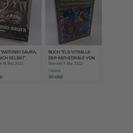
"ANTONIO SAURA,
BUCH "ELS VITRALLS
ICH SELBST".
DER KATHEDRALE VON
BARC…
t 19. Mai 2022
Beendet 9. Mai 2022
1 Gebot
SD
35 USD