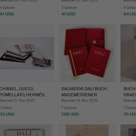
NAPOLEONISCHER ZEI…
T3". J…
HONO
Beendet 23. Feb 2023
Beendet 31. Jan 2023
Beende
4 Gebote
3 Gebote
4 Gebo
47 USD
41 USD
64 U
CHANEL, GUCCI,
SALVADOR DALI BUCH.
BUCH 
POMELLATO, HERMÉS,
ANGEMESSENER
DRAE
CARTIER.…
KATALOG D…
Beendet 3. Dez 2022
Beendet 14. Nov 2022
Beende
1 Gebot
7 Gebote
1 Gebot
35 USD
208 USD
35 U