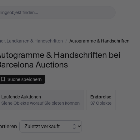
er, Landkarten & Handschriften
/
Autogramme & Handschriften
Autogramme & Handschriften bei
Barcelona Auctions
Suche speichern
Laufende Auktionen
Endpreise
Siehe Objekte worauf Sie bieten können
37 Objekte
ndpreise
ortieren