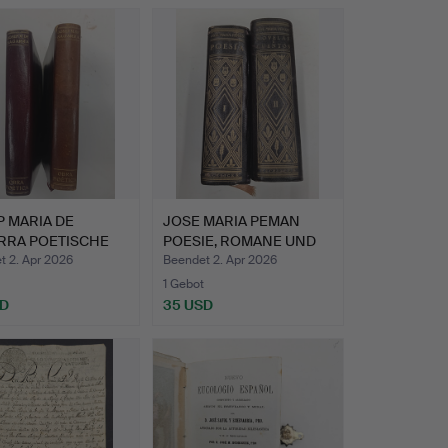
 MARIA DE
JOSE MARIA PEMAN
RRA POETISCHE
POESIE, ROMANE UND
E. SE…
KURZGE…
t 2. Apr 2026
Beendet 2. Apr 2026
1 Gebot
SD
35 USD