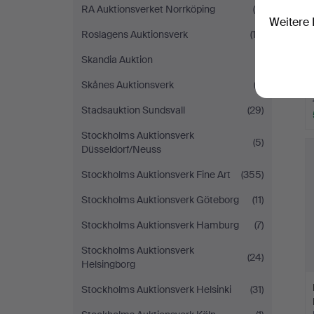
RA Auktionsverket Norrköping
(8)
Weitere 
Roslagens Auktionsverk
(12)
Skandia Auktion
(1)
Skånes Auktionsverk
(2)
Stadsauktion Sundsvall
(29)
Stockholms Auktionsverk
(5)
Düsseldorf/Neuss
Stockholms Auktionsverk Fine Art
(355)
Stockholms Auktionsverk Göteborg
(11)
Stockholms Auktionsverk Hamburg
(7)
Stockholms Auktionsverk
(24)
Helsingborg
Stockholms Auktionsverk Helsinki
(31)