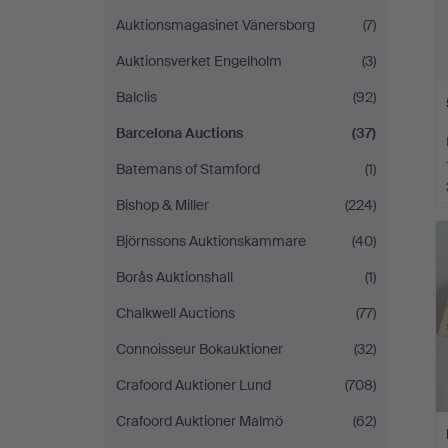
Auktionsmagasinet Vänersborg
(7)
Auktionsverket Engelholm
(3)
Balclis
(92)
Barcelona Auctions
(37)
Batemans of Stamford
(1)
Bishop & Miller
(224)
Björnssons Auktionskammare
(40)
Borås Auktionshall
(1)
Chalkwell Auctions
(77)
Connoisseur Bokauktioner
(32)
Crafoord Auktioner Lund
(708)
Crafoord Auktioner Malmö
(62)