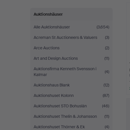
Auktionshäuser
Alle Auktionshäuser
(3.654)
Acreman St Auctioneers & Valuers
(3)
Arce Auctions
(2)
Art and Design Auctions
(11)
Auktionsfirma Kenneth Svensson i
(4)
Kalmar
Auktionshaus Blank
(12)
Auktionshuset Kolonn
(87)
Auktionshuset STO Bohuslän
(46)
Auktionshuset Thelin & Johansson
(11)
Auktionshuset Thörner & Ek
(4)