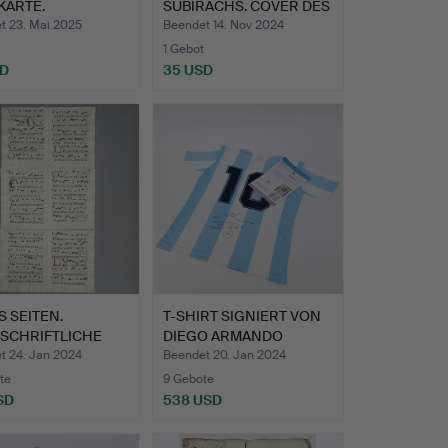
KARTE.
SUBIRACHS. COVER DES
BUCHES „D…
t 23. Mai 2025
Beendet 14. Nov 2024
1 Gebot
SD
35 USD
 SEITEN.
T-SHIRT SIGNIERT VON
SCHRIFTLICHE
DIEGO ARMANDO
ITUREN …
MARADON…
t 24. Jan 2024
Beendet 20. Jan 2024
te
9 Gebote
SD
538 USD