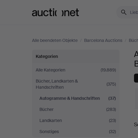
Auctionet.com
Alle beendeten Objekte
/
Barcelona Auctions
/
Büch
Autogramme
Kategorien
&
Alle Kategorien
(19.889)
Bücher, Landkarten &
Handschriften
(375)
Handschriften
bei
Autogramme & Handschriften
(37)
Bücher
(283)
Barcelona
E
Landkarten
(23)
S
Auctions
Sonstiges
(32)