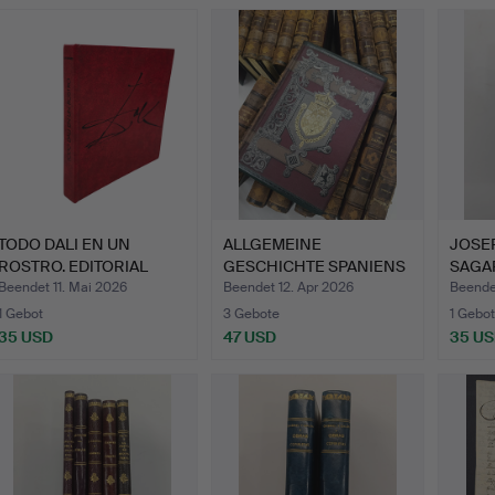
TODO DALI EN UN
ALLGEMEINE
JOSEP
ROSTRO. EDITORIAL
GESCHICHTE SPANIENS
SAGA
BLUME.
19 BÄNDE.
WERK
Beendet 11. Mai 2026
Beendet 12. Apr 2026
Beende
1 Gebot
3 Gebote
1 Gebot
35 USD
47 USD
35 U