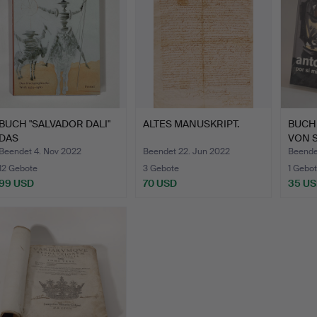
BUCH "SALVADOR DALI"
ALTES MANUSKRIPT.
BUCH 
DAS
VON S
DRUCKGRAPHISCHE, …
Beendet 4. Nov 2022
Beendet 22. Jun 2022
Beende
12 Gebote
3 Gebote
1 Gebot
99 USD
70 USD
35 U