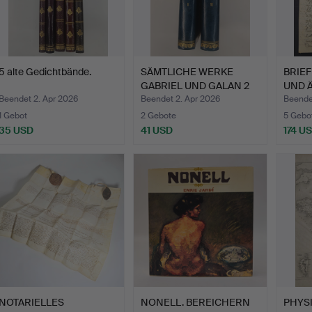
5 alte Gedichtbände.
SÄMTLICHE WERKE
BRIEF
GABRIEL UND GALAN 2
UND Ä
BÄNDE.
KÖ…
Beendet 2. Apr 2026
Beendet 2. Apr 2026
Beende
1 Gebot
2 Gebote
5 Gebo
35 USD
41 USD
174 U
NOTARIELLES
NONELL. BEREICHERN
PHYS