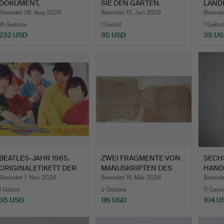
DOKUMENT,
SIE DEN GARTEN.
LAND
HANDGESCHRIEBEN IN
LÜGENDE…
Beendet 26. Aug 2025
Beendet 13. Jun 2025
Beende
L…
16 Gebote
1 Gebot
1 Gebot
232 USD
35 USD
35 U
BEATLES-JAHR 1965.
ZWEI FRAGMENTE VON
SECHS
ORIGINALETIKETT DER
MANUSKRIPTEN DES
HAND
ZEI…
17.-18…
PART
Beendet 1. Nov 2024
Beendet 19. Mär 2024
Beende
1 Gebot
2 Gebote
11 Gebo
35 USD
116 USD
104 U