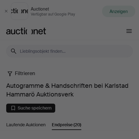
Auctionet
Anzeigen
Schließen
Verfügbar auf Google Play
Auctionet.com
Filtrieren
Autogramme
Autogramme & Handschriften bei Karlstad
&
Hammarö Auktionsverk
Handschriften
Suche speichern
bei
Laufende Auktionen
Endpreise
(20)
Karlstad