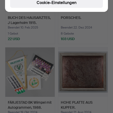
Cookie-Einstellungen
BUCH DES HAUSARZTES,
PORSCHES.
J Lagerholm 1915.
Beendet 10. Feb 2025
Beendet 22. Dez 2024
1 Gebot
8 Gebote
22 USD
103 USD
FÄRJESTAD BK Wimpel mit
HOHE PLATTE AUS
Autogrammen, 1988.
KUPFER.
Beendet 19. Okt 2024
Beendet 21. Aug 2024