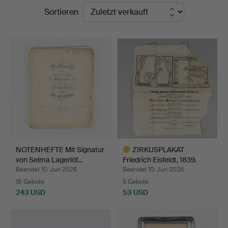
Endpreise
Sortieren
Hammarö
Auktionsverk
NOTENHEFTE Mit Signatur
ZIRKUSPLAKAT
von Selma Lagerlöf…
Friedrich Eisfeldt, 1839.
Beendet 10. Jun 2026
Beendet 10. Jun 2026
18 Gebote
5 Gebote
243 USD
53 USD
Ausgewähltes
Objekt