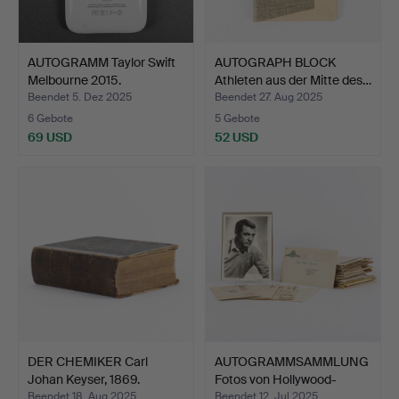
AUTOGRAMM Taylor Swift
AUTOGRAPH BLOCK
Melbourne 2015.
Athleten aus der Mitte des…
Beendet 5. Dez 2025
Beendet 27. Aug 2025
6 Gebote
5 Gebote
69 USD
52 USD
DER CHEMIKER Carl
AUTOGRAMMSAMMLUNG
Johan Keyser, 1869.
Fotos von Hollywood-
Scha…
Beendet 18. Aug 2025
Beendet 12. Jul 2025