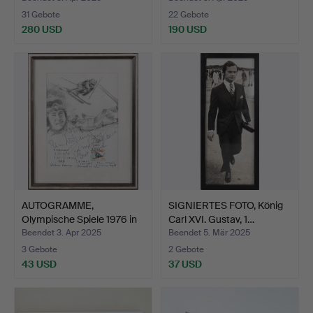
31 Gebote
22 Gebote
280 USD
190 USD
AUTOGRAMME,
SIGNIERTES FOTO, König
Olympische Spiele 1976 in
Carl XVI. Gustav, 1…
Inns…
Beendet 3. Apr 2025
Beendet 5. Mär 2025
3 Gebote
2 Gebote
43 USD
37 USD