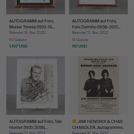
AUTOGRAMM auf Foto,
AUTOGRAMM auf Foto,
Mutter Teresa (1910-19…
Fats Domino (1938-2017…
Beendet 13. Nov 2022
Beendet 13. Nov 2022
53 Gebote
14 Gebote
1.107 USD
90 USD
AUTOGRAMM auf Foto, Tab
JIMI HENDRIX & CHAS
Hunter (1931-2018)…
CHANDLER, Autogramme,
…
Beendet 13. Nov 2022
Beendet 16. Mär 2022