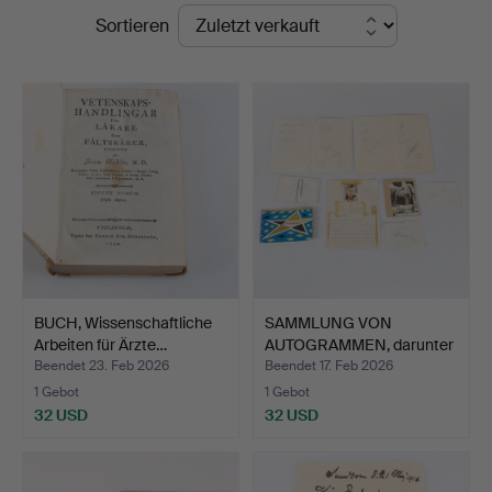
Endpreise
Sortieren
Auktionsverk
Helsingborg
BUCH, Wissenschaftliche
SAMMLUNG VON
Arbeiten für Ärzte…
AUTOGRAMMEN, darunter
Gustaf …
Beendet 23. Feb 2026
Beendet 17. Feb 2026
1 Gebot
1 Gebot
32 USD
32 USD