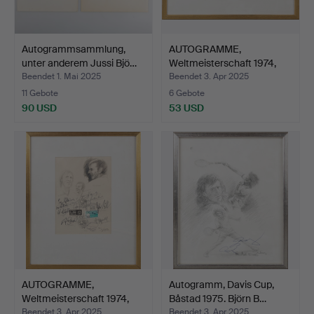
Autogrammsammlung,
AUTOGRAMME,
unter anderem Jussi Bjö…
Weltmeisterschaft 1974,
Westde…
Beendet 1. Mai 2025
Beendet 3. Apr 2025
11 Gebote
6 Gebote
90 USD
53 USD
AUTOGRAMME,
Autogramm, Davis Cup,
Weltmeisterschaft 1974,
Båstad 1975. Björn B…
Westde…
Beendet 3. Apr 2025
Beendet 3. Apr 2025