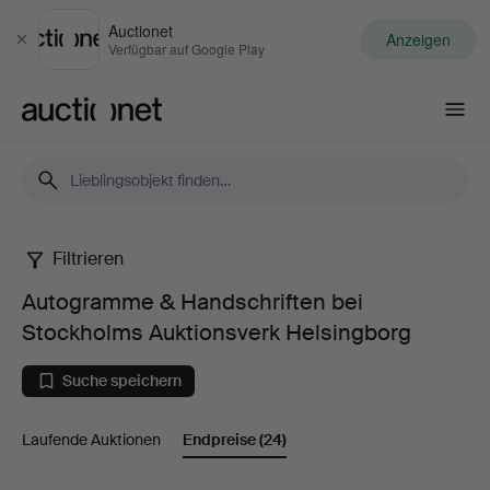
Auctionet
Anzeigen
Schließen
Verfügbar auf Google Play
Auctionet.com
Filtrieren
Autogramme
Autogramme & Handschriften bei
&
Stockholms Auktionsverk Helsingborg
Handschriften
Suche speichern
bei
Laufende Auktionen
Endpreise
(24)
Stockholms