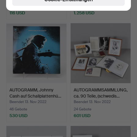
16 Gebote
28 Gebote
116 USD
1.258 USD
Ausgewähltes
Objekt
AUTOGRAMM, Johnny
AUTOGRAMMSAMMLUNG,
Cash auf Schallplattenhü…
ca. 90 Teile, (schwedis…
Beendet 13. Nov 2022
Beendet 13. Nov 2022
46 Gebote
24 Gebote
530 USD
601 USD