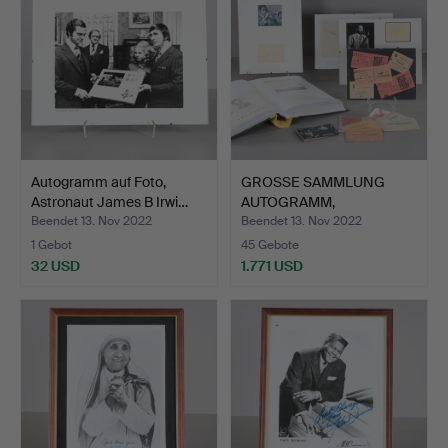
Autogramm auf Foto,
GROSSE SAMMLUNG
Astronaut James B Irwi…
AUTOGRAMM,
Jazzmusiker, ca…
Beendet 13. Nov 2022
Beendet 13. Nov 2022
1 Gebot
45 Gebote
32 USD
1.771 USD