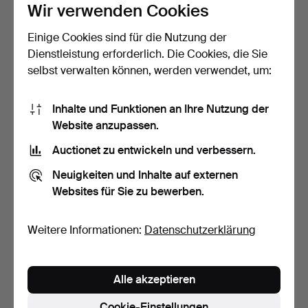
Wir verwenden Cookies
Einige Cookies sind für die Nutzung der
HANDSCHRIFT, „Ein
HANDSCHRIFT, 'I, Carl
Dienstleistung erforderlich. Die Cookies, die Sie
Antwortbuch“, Fragen und…
Jacob von Strokirch …
selbst verwalten können, werden verwendet, um:
Beendet 23. Nov 2023
Beendet 18. Nov 2023
1 Gebot
4 Gebote
32 USD
43 USD
Inhalte und Funktionen an Ihre Nutzung der
Website anzupassen.
Auctionet zu entwickeln und verbessern.
Neuigkeiten und Inhalte auf externen
Websites für Sie zu bewerben.
Weitere Informationen:
Datenschutzerklärung
Alle akzeptieren
BUCH, MANUSKRIPT,
GROSSE
Notizen von ca. 1765-181…
AUTOGRAMMSAMMLUNG,
Cookie-Einstellungen
ca. 130 Stück, (…
Beendet 13. Nov 2023
Beendet 13. Nov 2022