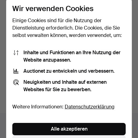
Wir verwenden Cookies
Einige Cookies sind für die Nutzung der
Dienstleistung erforderlich. Die Cookies, die Sie
selbst verwalten können, werden verwendet, um:
Inhalte und Funktionen an Ihre Nutzung der
ANDY WARHOL. DRUCK
4 BRIEFE, datiert 19.
Website anzupassen.
Grünes Auto zehnmal 196…
Jahrhundert.
Beendet 10. Apr 2022
Beendet 10. Mär 2022
Auctionet zu entwickeln und verbessern.
15 Gebote
1 Gebot
Neuigkeiten und Inhalte auf externen
358 USD
32 USD
Websites für Sie zu bewerben.
Suche speichern
Weitere Informationen:
Datenschutzerklärung
Auktionsarchiv
Alle akzeptieren
Sie suchen in unserem Archiv der beendeten