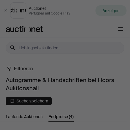
Auctionet
Anzeigen
Schließen
Verfügbar auf Google Play
Auctionet.com
Filtrieren
Autogramme
Autogramme & Handschriften bei Höörs
&
Auktionshall
Handschriften
Suche speichern
bei
Laufende Auktionen
Endpreise
(4)
Höörs